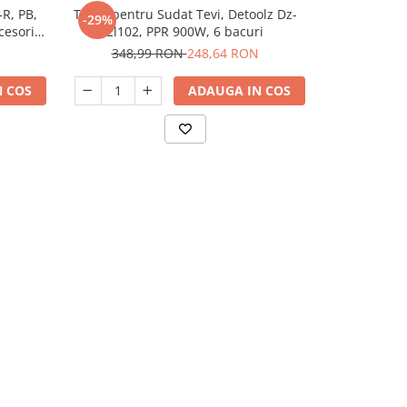
-R, PB,
Trusa pentru Sudat Tevi, Detoolz Dz-
Aparat de l
-29%
-25%
cesorii
El102, PPR 900W, 6 bacuri
accesorii PP
P
348,99 RON
248,64 RON
458,
 COS
ADAUGA IN COS