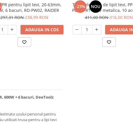
PPR pentru lipit tevi, 20-63mm,
Trusa electrica de lipit tevi, PP
%
-23%
NOU
1000W, 6 bacuri, RD-PW02, RAIDER
PE, PE-RT cutie metalica, 10 ac
incluse, 20-63mm, EMTO
297,31 RON
238,99 RON
411,00 RON
316,00 RON
ADAUGA IN COS
ADAUGA IN
PR, 600W + 6 bacuri, DeeToolz
estinata uzului personal pentru
u utilizati trusa pentru a lipi tevi