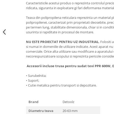
Caracteristicile acestui produs o reprezinta controlul preci
Hote bucatarie
ridicata, siguranta in exploatare gi fari deformarea materiale
Consumabile
Teava din polipropilena reticulara reprezinta un material pl
Hota tavan
polipropilenei, caracterizat prin proprietati deosebite, prec
Hote cupolare
pe termen lung, stabilitate dimensionala, chiar si in condit
usurinta si rapiditate in procesul de montare.
Hote decorative
Hote incorporabile
NU ESTE PROIECTAT PENTRU UZ INDUSTRIAL
. Folositi
Hote insula
si numai in domeniile de utilizare indicate. Acest aparat nu e
comerciale. Orice alta utilizare sau modificare a aparatului 
Hote telescopice
necorespunzatoare scopului si reprezinta pericole conside
Hote traditionale
Masini de Spalat Rufe & Uscatoare
Accesorii incluse trusa pentru sudat tevi PPR 600W, D
Accesorii masini de spalat &
• Surubelnita;
uscatoare
• Suport;
Masini automate de spalat rufe
• Cutie metalica pentru transport si depozitare.
Masini de spalat rufe cu uscator
Masini de spalat rufe verticale
Brand
Detoolz
Uscatoare de rufe
Diametru teava
20-63 mm
Masini de spalat vase