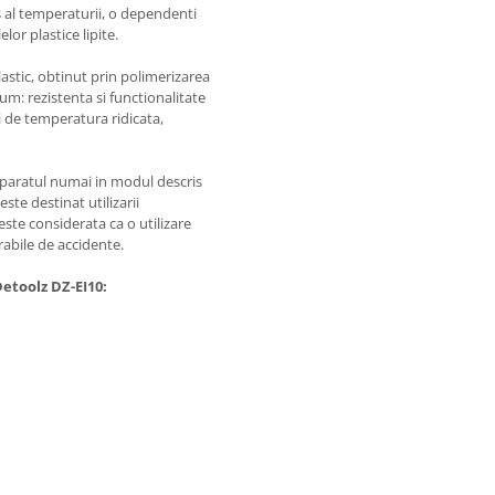
s al temperaturii, o dependenti
lor plastice lipite.
astic, obtinut prin polimerizarea
um: rezistenta si functionalitate
ii de temperatura ridicata,
 aparatul numai in modul descris
ste destinat utilizarii
este considerata ca o utilizare
rabile de accidente.
etoolz DZ-EI10: