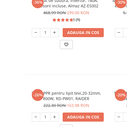
Aparat de sudura, invertor, 180A,
Masina 
Unelte Gradinarit
-36%
-30%
accesorii incluse, Almaz AZ-ES002
electr
Ventilatoare & Sisteme Racire
468,99 RON
299,00 RON
5
Aparate de aer conditionat
5
(1)
Ventilatoare
ADAUGA IN COS
Zootehnie
Foarfeci tuns oi
Incubatoare oua
Trusa PPR pentru lipit tevi,20-32mm,
Trusa 
-26%
-20%
800W, RD-PW01, RAIDER
222,30 RON
163,98 RON
ADAUGA IN COS