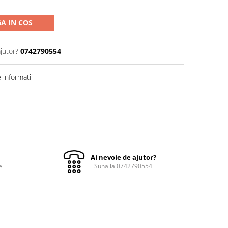
A IN COS
jutor?
0742790554
informatii
Ai nevoie de ajutor?
e
Suna la 0742790554