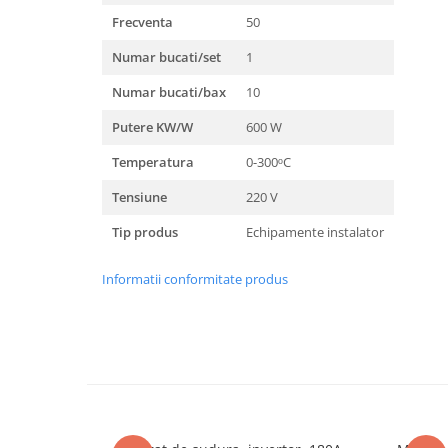
Masini de spalat vase incorporabile
Frecventa
50
Masini de spalat vase
Numar bucati/set
1
independente
Numar bucati/bax
10
Motoburghiu/Foreza pamant
Pachete Incorporabile
Putere KW/W
600 W
Pirostrii & Arzatoare
Temperatura
0-300ᵒC
Plasa umbrire
Tensiune
220 V
Pompe de stropit
Tip produs
Echipamente instalator
Radiatoare
Semanatoare,Plantatoare
Informatii conformitate produs
Sere
Sobe pe gaz & electrice
Suflante & Aspiratoare
Aspiratoare
Suflante Frunze