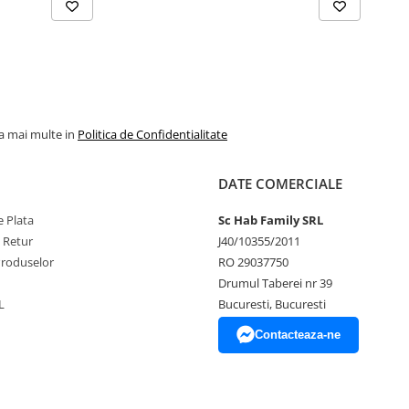
la mai multe in
Politica de Confidentialitate
DATE COMERCIALE
 Plata
Sc Hab Family SRL
e Retur
J40/10355/2011
Produselor
RO 29037750
Drumul Taberei nr 39
L
Bucuresti, Bucuresti
Contacteaza-ne