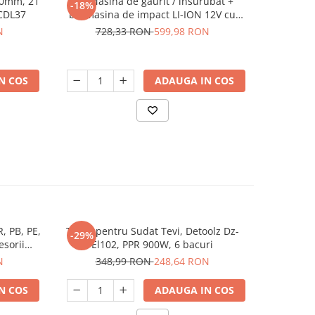
10mm, 21
Set Masina de gaurit / insurubat +
Autofil
-18%
-34%
-CDL37
bormasina de impact LI-ION 12V cu
RCD18Li, 
geanta, Tolsen 79028
N
728,33 RON
599,98 RON
45
N COS
ADAUGA IN COS
R, PB, PE,
Trusa pentru Sudat Tevi, Detoolz Dz-
Aparat d
-29%
-25%
esorii
El102, PPR 900W, 6 bacuri
accesorii
OP
N
348,99 RON
248,64 RON
45
N COS
ADAUGA IN COS