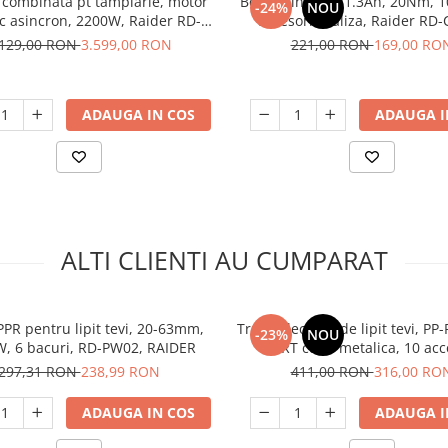
combinata pt tamplarie, motor
Bormasina, 8V, 1.3Ah, 20Nm, 
-24%
NOU
ic asincron, 2200W, Raider RD-
accesorii, valiza, Raider RD
CWM01, Profesional
.129,00 RON
3.599,00 RON
221,00 RON
169,00 RO
ADAUGA IN COS
ADAUGA I
ALTI CLIENTI AU CUMPARAT
PPR pentru lipit tevi, 20-63mm,
Trusa electrica de lipit tevi, PP-
-23%
NOU
1000W, 6 bacuri, RD-PW02, RAIDER
PE-RT cutie metalica, 10 acc
incluse, 20-63mm, EMT
297,31 RON
238,99 RON
411,00 RON
316,00 RO
ADAUGA IN COS
ADAUGA I