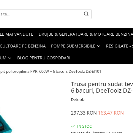
LE MAI VANDUTE
DRUJBE & GENERATOARE & MOTOARE BENZIN
ULTOARE PE BENZINA
POMPE SUBMERSIBILE
RESIGILATE 
IUM
BLOG PENTRU GOSPODARI
lipit polipropilena PPR, 600W + 6 bacuri, DeeToolz DZ-EI101
Trusa pentru sudat tevi
6 bacuri, DeeToolz DZ
Detoolz
297,33 RON
163,47 RON
IN STOC
Durata de livrare:
24-48 ore