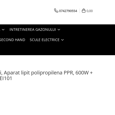
0742790554
0,00
A
INTRETINEREA GAZONULUI
- SECOND HAND
SCULE ELECTRICE
, Aparat lipit polipropilena PPR, 600W +
-EI101