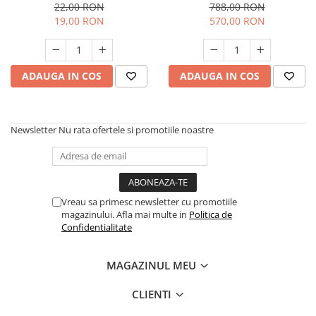
155801
variabila, Detoolz DZ-C337
Slefuitoare
22,00 RON
788,00 RON
Prelungitoare
Cuptoare incorporabile
19,00 RON
570,00 RON
Vibratoare beton
Deshidratoare carne & fructe &
Rotopercutoare
legume
Suflante & Aspiratoare
Electrocasnice mici
Surse de Curent & Panouri Solare
ADAUGA IN COS
ADAUGA IN COS
Aparate de vidat
Taietoare de Beton & Asfalt
Articole Menaj
Trimmere & Motocoase
Espressoare & Cafetiere
Newsletter
Nu rata ofertele si promotiile noastre
Truse de Scule & Unelte
Friteuze aer cald
Gratare Electrice
Masini de gheata
Masini de tocat carne
Vreau sa primesc newsletter cu promotiile
magazinului. Afla mai multe in
Politica de
Masini de umplut carnati
Confidentialitate
Mixere bucatarie
Prajitoare de paine
MAGAZINUL MEU
Roboti de bucatarie
Statii de calcat
CLIENTI
Furtune & Sisteme Irigatii