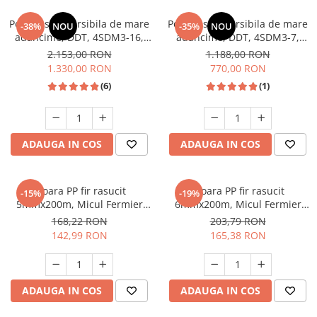
Pompa submersibila de mare
Pompa submersibila de mare
-38%
NOU
-35%
NOU
adancime, DDT, 4SDM3-16,
adancime, DDT, 4SDM3-7,
2200 W, 16 turbine, Inox,
1500 W, 7 turbine, Inox, 120m,
2.153,00 RON
1.188,00 RON
bobinaj cupru, 200m
bobinaj cupru
1.330,00 RON
770,00 RON
(6)
(1)
ADAUGA IN COS
ADAUGA IN COS
Sfoara PP fir rasucit
Sfoara PP fir rasucit
-15%
-19%
5mmx200m, Micul Fermier
6mmx200m, Micul Fermier
GF-2318
GF-2319
168,22 RON
203,79 RON
142,99 RON
165,38 RON
ADAUGA IN COS
ADAUGA IN COS