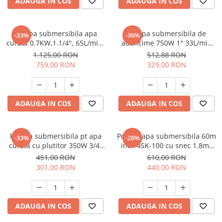
ADAUGA IN COS
ADAUGA IN COS
Unelte Gradinarit
Ventilatoare & Sisteme Racire
Pompa submersibila apa
Pompa submersibila de
Aparate de aer conditionat
-33%
-36%
curata 0.7KW,1.1/4", 65L/min,
adancime 750W 1" 33L/min
Ventilatoare
45m, 6 Turbine Raider RD-
55m Raider RD-WP34 TG
1.125,00 RON
512,88 RON
Zootehnie
WP31
759,00 RON
329,00 RON
Foarfeci tuns oi
Incubatoare oua
ADAUGA IN COS
ADAUGA IN COS
Pompa submersibila pt apa
Pompa apa submersibila 60m
-33%
-28%
curata cu plutitor 350W 3/4"
inox 4SK-100 cu snec 1.8mc
50L/min 10m cablu Raider RD-
Micul Fermier GF-1709
451,00 RON
610,00 RON
WP37
301,00 RON
440,00 RON
ADAUGA IN COS
ADAUGA IN COS