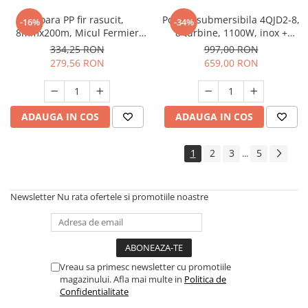
Sfoara PP fir rasucit,
Pompa submersibila 4QJD2-8,
-16%
-34%
8mmx200m, Micul Fermier
8 turbine, 1100W, inox +
GF-2320
presostat electronic 2200W
334,25 RON
997,00 RON
Raider
279,56 RON
659,00 RON
ADAUGA IN COS
ADAUGA IN COS
1
2
3
5
...
Newsletter
Nu rata ofertele si promotiile noastre
Vreau sa primesc newsletter cu promotiile
magazinului. Afla mai multe in
Politica de
Confidentialitate