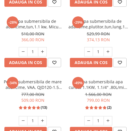
ADAUGA IN COS
ADAUGA IN COS
Masini de spalat vase incorporabile
Masini de spalat vase
independente
Pompa submersibila de
Pompa submersibila de
-28%
-29%
adancime,tun,1.1 kw, Micul
adancime,plutitor,tun,lung,1.1
Motoburghiu/Foreza pamant
Fermier GF 0705
kw,Micul Fermier GF 0706
510,00 RON
529,99 RON
Pachete Incorporabile
366,00 RON
374,13 RON
Pirostrii & Arzatoare
Plasa umbrire
ADAUGA IN COS
ADAUGA IN COS
Pompe de stropit
Radiatoare
Semanatoare,Plantatoare
Pompa submersibila de mare
Pompa submersibila apa
-34%
-49%
adancime, VAA, QJD120-1.5,
curata 1.1KW, 1.1/4" ,80L/min,
Sere
1500 W, 8 turbine, Inox
86m, Raider RD-WP24
777,00 RON
1.566,00 RON
Sobe pe gaz & electrice
509,00 RON
799,00 RON
(13)
(2)
Suflante & Aspiratoare
Aspiratoare
Suflante Frunze