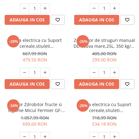
Unelte Gradinarit
Ventilatoare & Sisteme Racire
ADAUGA IN COS
ADAUGA IN COS
Aparate de aer conditionat
Ventilatoare
Zootehnie
Moara electrica cu Suport
Zdrobitor de struguri manual
-28%
-26%
cereale,stiuleti
DDT,cuva mare,25L, 350 kg/h,
Foarfeci tuns oi
porumb,Ruseasca,3500
tamburi poliamida,model
667,99 RON
405,00 RON
Incubatoare oua
W,3000 rpm,200
2020
479,55 RON
299,00 RON
Kg/h,BOBINAJ CUPRU
ADAUGA IN COS
ADAUGA IN COS
Tocator Zdrobitor fructe si
Moara electrica cu Suport
-34%
-26%
legume Micul Fermier GF-
cereale,stiuleti
1707, 180Kg/ora, 750W
porumb,Ruseasca,3500
1.057,99 RON
718,99 RON
W,3000 rpm,250
699,00 RON
534,18 RON
Kg/h,BOBINAJ CUPRU