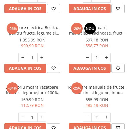
ADAUGA IN COS
ADAUGA IN COS
Razatoare electrica Bocika,
Razatoare
-26%
-20%
NOU
pentru fructe, legume si
manuala,radacinoase, fructe
radacinoase, INOX
si legume cu fulie pentru
1.355,99 RON
697,18 RON
100%,model 2021
motorizare, Koza-Nova 1689
999,99 RON
558,77 RON
ADAUGA IN COS
ADAUGA IN COS
Accesoriu moara razatoare
Razatoare manuala de fructe,
-34%
-25%
fructe si legume,inox 100%,
radacini si legume, inox
100%,capacitate 5L, Vinita
169,99 RON
655,99 RON
4945
112,79 RON
493,19 RON
ADAUGA IN COS
ADAUGA IN COS