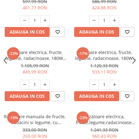
597,99 RON
586,99 RON
Hote bucatarie
461,77 RON
424,88 RON
Consumabile
Hota tavan
Hote cupolare
ADAUGA IN COS
ADAUGA IN COS
Hote decorative
Hote incorporabile
Razatoare electrica, fructe,
Razatoare electrica, fructe,
-23%
-17%
Hote insula
legume, radacinoase, 180W,
legume, radacinoase, 180W,
Hote telescopice
1500 Rpm, Vinita 1683
1500 Rpm, Vinita 1684
1.105,99 RON
1.120,33 RON
Hote traditionale
849,99 RON
933,11 RON
Masini de Spalat Rufe & Uscatoare
Accesorii masini de spalat &
uscatoare
ADAUGA IN COS
ADAUGA IN COS
Masini automate de spalat rufe
Masini de spalat rufe cu uscator
Razatoare manuala de fructe,
Razatoare electrica,
-19%
-23%
Masini de spalat rufe verticale
radacini si legume, cu
fructe,legume,radacinoase,
Uscatoare de rufe
tambur, Koza-Nova mini 1687
total inox, 180W, 1500 Rpm,
333,00 RON
1.241,33 RON
Vinita 4946
Masini de spalat vase
269,00 RON
960,43 RON