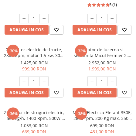
5
(1)
Masini de spalat vase incorporabile
Masini de spalat vase
independente
Motoburghiu/Foreza pamant
ADAUGA IN COS
ADAUGA IN COS
Pachete Incorporabile
Pirostrii & Arzatoare
Zdrobitor electric de fructe,
Tocator de lucerna si
-30%
-32%
2800 Rpm, motor 1.5 kw, 300-
siscornita Micul Fermier 2.8
Plasa umbrire
550 kg/h, 220V, Micul Fermier
KW, 400 KG/H, bobinaj cupru,
1.425,00 RON
2.952,00 RON
Pompe de stropit
model nou 2026, GF-1336
999,00 RON
1.999,00 RON
Radiatoare
Semanatoare,Plantatoare
ADAUGA IN COS
ADAUGA IN COS
Sere
Sobe pe gaz & electrice
Zdrobitor de struguri electric,
Moara Electrica Elefant 350E,
Suflante & Aspiratoare
-36%
-38%
500 kg/h, 1400 Rpm, 500W,
2850 rpm, 200 Kg max, 3500
Aspiratoare
Micul Fermier GF-0894
W
1.053,00 RON
699,00 RON
Suflante Frunze
669,00 RON
431,00 RON