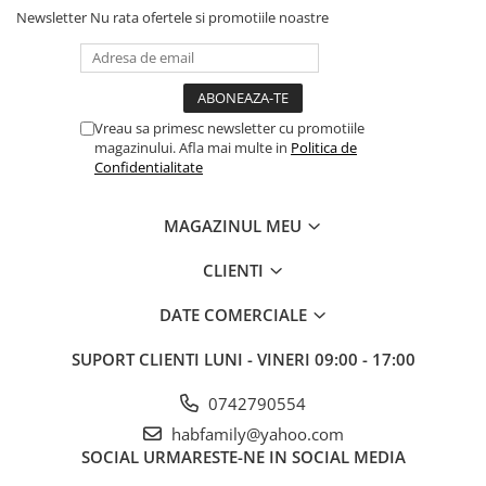
Newsletter
Nu rata ofertele si promotiile noastre
Masini de spalat vase incorporabile
Masini de spalat vase
independente
Motoburghiu/Foreza pamant
Vreau sa primesc newsletter cu promotiile
Pachete Incorporabile
magazinului. Afla mai multe in
Politica de
Confidentialitate
Pirostrii & Arzatoare
Plasa umbrire
MAGAZINUL MEU
Pompe de stropit
Radiatoare
CLIENTI
Semanatoare,Plantatoare
DATE COMERCIALE
Sere
SUPORT CLIENTI
LUNI - VINERI 09:00 - 17:00
Sobe pe gaz & electrice
0742790554
Suflante & Aspiratoare
habfamily@yahoo.com
Aspiratoare
SOCIAL
URMARESTE-NE IN SOCIAL MEDIA
Suflante Frunze