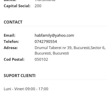
Hote bucatarie
Capital Social:
200
Consumabile
Hota tavan
CONTACT
Hote cupolare
Hote decorative
Email:
habfamily@yahoo.com
Hote incorporabile
Telefon:
0742790554
Hote insula
Adresa:
Drumul Taberei nr 39, Bucuresti,Sector 6,
Hote telescopice
Bucuresti, Bucuresti
Hote traditionale
Cod Postal:
050102
Masini de Spalat Rufe & Uscatoare
Accesorii masini de spalat &
SUPORT CLIENTI
uscatoare
Masini automate de spalat rufe
Luni - Vineri 09:00 - 17:00
Masini de spalat rufe cu uscator
Masini de spalat rufe verticale
Uscatoare de rufe
Masini de spalat vase