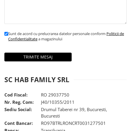
Slefuitoare
Prelungitoare
Cuptoare incorporabile
Vibratoare beton
Deshidratoare carne & fructe &
Rotopercutoare
legume
Suflante & Aspiratoare
Electrocasnice mici
Surse de Curent & Panouri Solare
Sunt de acord cu prelucrarea datelor personale conform
Politicii de
Aparate de vidat
Confidentialitate
a magazinului
Taietoare de Beton & Asfalt
Articole Menaj
Trimmere & Motocoase
Espressoare & Cafetiere
Truse de Scule & Unelte
Friteuze aer cald
Gratare Electrice
Masini de gheata
SC HAB FAMILY SRL
Masini de tocat carne
Masini de umplut carnati
Cod Fiscal:
RO 29037750
Mixere bucatarie
Nr. Reg. Com:
J40/10355/2011
Prajitoare de paine
Sediu Social:
Drumul Taberei nr 39, Bucuresti,
Roboti de bucatarie
Bucuresti
Statii de calcat
Cont Bancar:
RO97BTRLRONCRT0031277501
Furtune & Sisteme Irigatii
Banca:
Transilvania