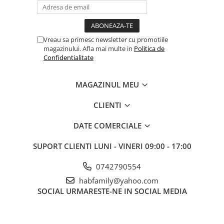
Slefuitoare
Prelungitoare
Cuptoare incorporabile
Vibratoare beton
Deshidratoare carne & fructe &
Rotopercutoare
legume
Suflante & Aspiratoare
Vreau sa primesc newsletter cu promotiile
Electrocasnice mici
magazinului. Afla mai multe in
Politica de
Surse de Curent & Panouri Solare
Confidentialitate
Aparate de vidat
Taietoare de Beton & Asfalt
Articole Menaj
Trimmere & Motocoase
MAGAZINUL MEU
Espressoare & Cafetiere
Truse de Scule & Unelte
Friteuze aer cald
CLIENTI
Gratare Electrice
DATE COMERCIALE
Masini de gheata
Masini de tocat carne
SUPORT CLIENTI
LUNI - VINERI 09:00 - 17:00
Masini de umplut carnati
Mixere bucatarie
0742790554
Prajitoare de paine
habfamily@yahoo.com
SOCIAL
URMARESTE-NE IN SOCIAL MEDIA
Roboti de bucatarie
Statii de calcat
Furtune & Sisteme Irigatii