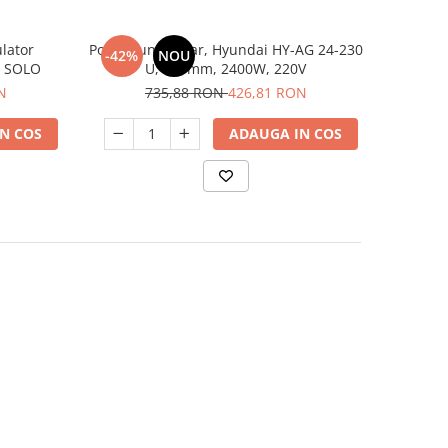
lator
Polizor unghiular, Hyundai HY-AG 24-230
-42%
NOU
- SOLO
U, 230mm, 2400W, 220V
N
735,88 RON
426,81 RON
N COS
ADAUGA IN COS