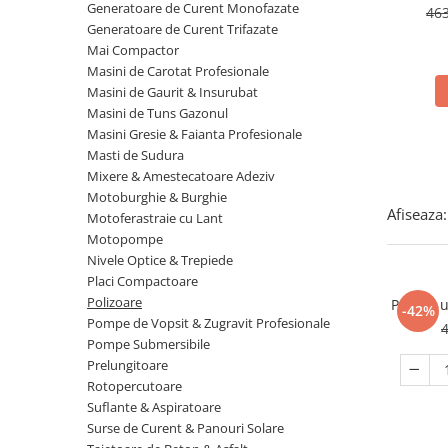
Generatoare de Curent Monofazate
46
Prese Hidraulice
Masini de Tuns Gazonul
Aragazuri - cuptor electric
Laser nivel
Generatoare de Curent Trifazate
Scari
Aragazuri - cuptor gaz
Mai Compactor
Masini Gresie & Faianta
Masini de Gaurit & Insurubat
Masini de Carotat Profesionale
Profesionale
Aragazuri Rustice
Truse & Seturi Surubelnite
Masini de gaurit fixe & banc
Masini de Gaurit & Insurubat
Plite pe gaz
Ventuze Vaccum
Unelte de mana
Masini de Tuns Gazonul
Masini de Polisat
Plite pe inductie
Masti de Sudura
Masini Gresie & Faianta Profesionale
Chei pentru tevi & conducte
Masti de sudura
Plite vitroceramice
Masti de Sudura
Mixere & Amestecatoare Adeziv
Clesti Pentru Nituri
Mixere & Amestecatoare Adeziv
Articole Sanitare
Mixere & Amestecatoare Mortar
Motoburghie & Burghie
Motoburghie & Burghie
Betoniere
Motoare Electrice
Afiseaza:
Motoferastraie cu Lant
Motoferastraie cu Lant
Motopompe
Calorifere
Pistoale Aer Cald
Motopompe
Nivele Optice & Trepiede
Clesti & foarfece gradina
Polizoare
Placi Compactoare
Nivele Optice & Trepiede
Polizoare
Convectoare
Polizor 
Prelungitoare
-42%
Placi Compactoare
Pompe de Vopsit & Zugravit Profesionale
Cuptoare
Redresoare Auto
Pompe Submersibile
Polizoare
Cuptoare cu microunde
Prelungitoare
Rindele & Abricuri
Pompe de Vopsit & Zugravit
Rotopercutoare
Cuptoare cu microunde
Profesionale
Rotopercutoare
Suflante & Aspiratoare
incorporabile
Pompe Submersibile
Surse de Curent & Panouri Solare
Burghie
Cuptoare electrice