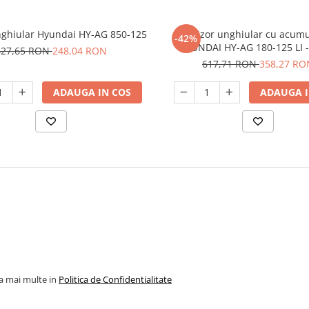
nghiular Hyundai HY-AG 850-125
Polizor unghiular cu acumu
-42%
HYUNDAI HY-AG 180-125 LI 
427,65 RON
248,04 RON
617,71 RON
358,27 RO
ADAUGA IN COS
ADAUGA I
la mai multe in
Politica de Confidentialitate