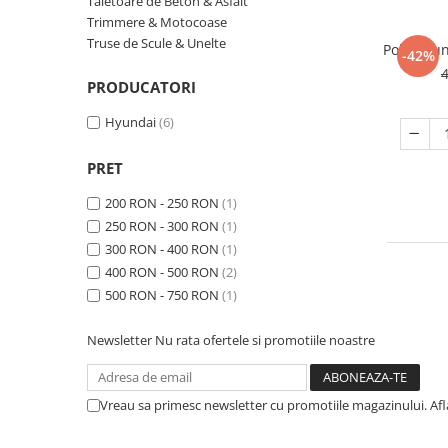
Taietoare de Beton & Asfalt
Slefuitoare
Prelungitoare
Cuptoare incorporabile
Trimmere & Motocoase
Vibratoare beton
Deshidratoare carne & fructe &
Rotopercutoare
Truse de Scule & Unelte
Polizor u
-42%
legume
Suflante & Aspiratoare
PRODUCATORI
Electrocasnice mici
Surse de Curent & Panouri Solare
Hyundai
(6)
Aparate de vidat
Taietoare de Beton & Asfalt
Articole Menaj
Trimmere & Motocoase
PRET
Espressoare & Cafetiere
Truse de Scule & Unelte
Friteuze aer cald
200 RON - 250 RON
(1)
250 RON - 300 RON
(1)
Gratare Electrice
300 RON - 400 RON
(1)
Masini de gheata
400 RON - 500 RON
(2)
Masini de tocat carne
500 RON - 750 RON
(1)
Masini de umplut carnati
Mixere bucatarie
Newsletter
Nu rata ofertele si promotiile noastre
Prajitoare de paine
Roboti de bucatarie
Vreau sa primesc newsletter cu promotiile magazinului. Af
Statii de calcat
Furtune & Sisteme Irigatii