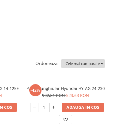
Ordoneaza:
AG 14-125E
Polizor unghiular Hyundai HY-AG 24-230
-42%
N
902,81 RON
523,63 RON
N COS
ADAUGA IN COS