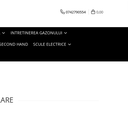
0742790554
0,00
A
INTRETINEREA GAZONULUI
- SECOND HAND
SCULE ELECTRICE
LARE