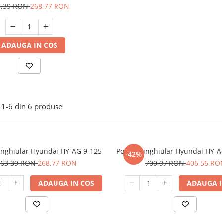
3,39 RON
268,77 RON
ADAUGA IN COS
1-
6
din
6
produse
unghiular Hyundai HY-AG 9-125
Polizor unghiular Hyundai HY-
-42%
463,39 RON
268,77 RON
700,97 RON
406,56 RO
ADAUGA IN COS
ADAUGA I