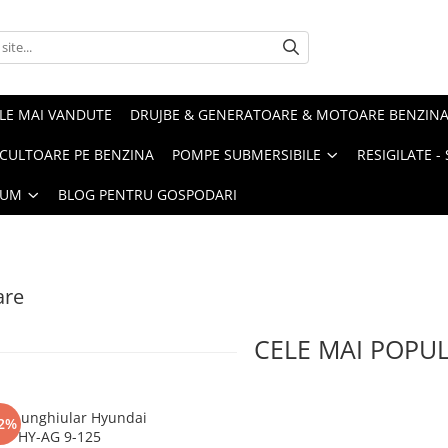
LE MAI VANDUTE
DRUJBE & GENERATOARE & MOTOARE BENZIN
ULTOARE PE BENZINA
POMPE SUBMERSIBILE
RESIGILATE 
IUM
BLOG PENTRU GOSPODARI
are
CELE MAI POPU
zor unghiular Hyundai
2%
HY-AG 9-125