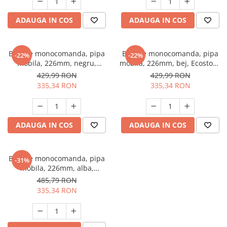
Masini de spalat vase incorporabile
ADAUGA IN COS
ADAUGA IN COS
Masini de spalat vase
independente
Motoburghiu/Foreza pamant
Baterie monocomanda, pipa
Baterie monocomanda, pipa
-22%
-22%
Pachete Incorporabile
mobila, 226mm, negru,
mobila, 226mm, bej, Ecostone
Ecostone GF-2247
GF-2248
429,99 RON
429,99 RON
Pirostrii & Arzatoare
335,34 RON
335,34 RON
Plasa umbrire
Pompe de stropit
ADAUGA IN COS
ADAUGA IN COS
Radiatoare
Semanatoare,Plantatoare
Sere
Baterie monocomanda, pipa
-31%
mobila, 226mm, alba,
Sobe pe gaz & electrice
Ecostone GF-2249
485,79 RON
Suflante & Aspiratoare
335,34 RON
Aspiratoare
Suflante Frunze