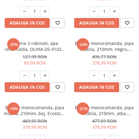
Hote bucatarie
Consumabile
ADAUGA IN COS
ADAUGA IN COS
Hota tavan
Hote cupolare
Hote decorative
Baterie 2 robineti, apa
Baterie monocomanda, pipa
-30%
-24%
Hote incorporabile
rece+calda, OLIVIA DS-91029,
mobila, 210mm, negru,
Sanit Lux GF-2164
Ecostone GF-2244
Hote insula
127,99 RON
495,77 RON
89,99 RON
378,99 RON
Hote telescopice
Hote traditionale
Masini de Spalat Rufe & Uscatoare
ADAUGA IN COS
ADAUGA IN COS
Accesorii masini de spalat &
uscatoare
Masini automate de spalat rufe
Baterie monocomanda, pipa
Baterie monocomanda, pipa
-19%
-21%
Masini de spalat rufe cu uscator
mobila, 210mm, bej, Ecostone
mobila, 210mm, alba,
GF-2245
Ecostone GF-2246
Masini de spalat rufe verticale
469,55 RON
477,59 RON
378,99 RON
378,99 RON
Uscatoare de rufe
Masini de spalat vase