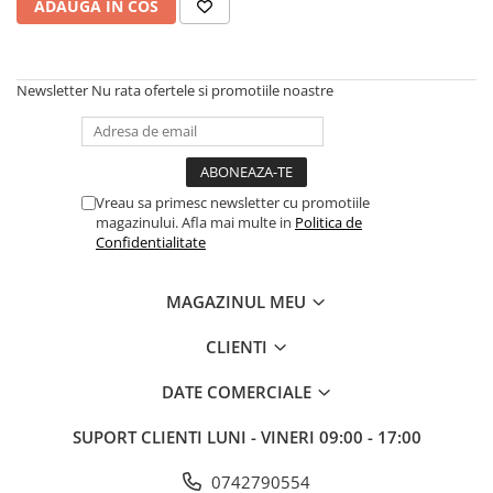
ADAUGA IN COS
Unelte Gradinarit
Ventilatoare & Sisteme Racire
Aparate de aer conditionat
Newsletter
Nu rata ofertele si promotiile noastre
Ventilatoare
Zootehnie
Foarfeci tuns oi
Incubatoare oua
Vreau sa primesc newsletter cu promotiile
magazinului. Afla mai multe in
Politica de
Confidentialitate
MAGAZINUL MEU
CLIENTI
DATE COMERCIALE
SUPORT CLIENTI
LUNI - VINERI 09:00 - 17:00
0742790554