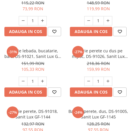
Slefuitoare
115,22 RON
148,59 RON
Prelungitoare
Cuptoare incorporabile
73,99 RON
119,99 RON
Vibratoare beton
Deshidratoare carne & fructe &
Rotopercutoare
legume
Suflante & Aspiratoare
Electrocasnice mici
Surse de Curent & Panouri Solare
ADAUGA IN COS
ADAUGA IN COS
Aparate de vidat
Taietoare de Beton & Asfalt
Articole Menaj
Trimmere & Motocoase
Baterie lebada, bucatarie,
Baterie perete cu dus pe
Espressoare & Cafetiere
-31%
-27%
baie, DS-91021, Sanit Lux GF-
mijloc, DS-91026, Sanit Lux
Truse de Scule & Unelte
Friteuze aer cald
0070
GF-0091
151,99 RON
218,36 RON
Gratare Electrice
105,33 RON
159,99 RON
Masini de gheata
Masini de tocat carne
Masini de umplut carnati
ADAUGA IN COS
ADAUGA IN COS
Mixere bucatarie
Prajitoare de paine
Baterie perete, DS-91018,
Baterie perete, dus, DS-91005,
Roboti de bucatarie
-27%
-24%
Sanit Lux GF-1144
Sanit Lux GF-1145
Statii de calcat
132,97 RON
128,25 RON
Furtune & Sisteme Irigatii
97,55 RON
97,55 RON