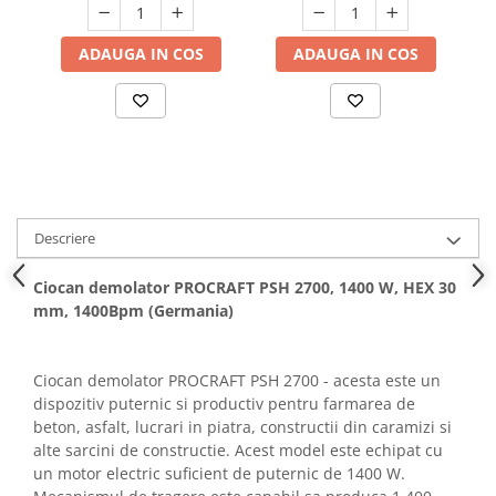
Hote bucatarie
ADAUGA IN COS
ADAUGA IN COS
Consumabile
Hota tavan
Hote cupolare
Hote decorative
Hote incorporabile
Hote insula
Hote telescopice
Descriere
Hote traditionale
Masini de Spalat Rufe & Uscatoare
Ciocan demolator PROCRAFT PSH 2700, 1400 W, HEX 30
mm, 1400Bpm (Germania)
Accesorii masini de spalat &
uscatoare
Masini automate de spalat rufe
Ciocan demolator PROCRAFT PSH 2700 - acesta este un
Masini de spalat rufe cu uscator
dispozitiv puternic si productiv pentru farmarea de
beton, asfalt, lucrari in piatra, constructii din caramizi si
Masini de spalat rufe verticale
alte sarcini de constructie. Acest model este echipat cu
Uscatoare de rufe
un motor electric suficient de puternic de 1400 W.
Masini de spalat vase