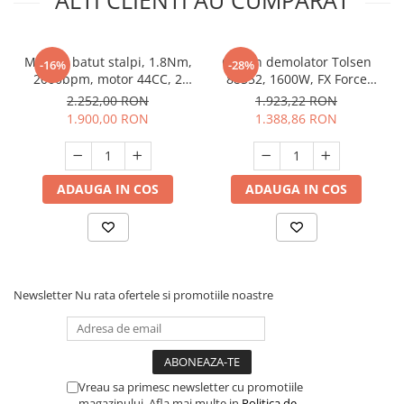
Masina batut stalpi, 1.8Nm,
Ciocan demolator Tolsen
-16%
-28%
2000bpm, motor 44CC, 2
88552, 1600W, FX Force
timpi, 45 J, Detoolz DZ-C234
Xpress
2.252,00 RON
1.923,22 RON
1.900,00 RON
1.388,86 RON
ADAUGA IN COS
ADAUGA IN COS
Newsletter
Nu rata ofertele si promotiile noastre
Vreau sa primesc newsletter cu promotiile
magazinului. Afla mai multe in
Politica de