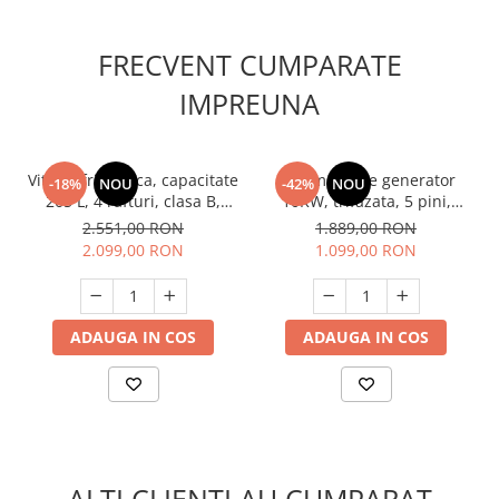
Unelte Gradinarit
Ventilatoare & Sisteme Racire
FRECVENT CUMPARATE
Aparate de aer conditionat
IMPREUNA
Ventilatoare
Zootehnie
Foarfeci tuns oi
Vitrina frigorifica, capacitate
Automatizare generator
-18%
NOU
-42%
NOU
Incubatoare oua
265 L, 4 rafturi, clasa B,
10KW, trifazata, 5 pini,
racire cu ventilator, Alb,
380V, RAIDER
2.551,00 RON
1.889,00 RON
HEINNER
2.099,00 RON
1.099,00 RON
ADAUGA IN COS
ADAUGA IN COS
ALTI CLIENTI AU CUMPARAT