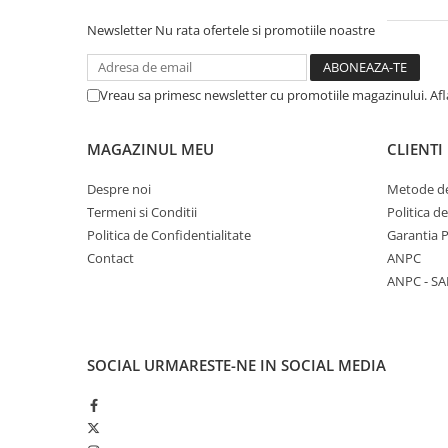
Hote bucatarie
Newsletter
Nu rata ofertele si promotiile noastre
Consumabile
Hota tavan
Vreau sa primesc newsletter cu promotiile magazinului. Af
Hote cupolare
Hote decorative
MAGAZINUL MEU
CLIENTI
Hote incorporabile
Hote insula
Despre noi
Metode de
Hote telescopice
Termeni si Conditii
Politica d
Hote traditionale
Politica de Confidentialitate
Garantia 
Masini de Spalat Rufe & Uscatoare
Contact
ANPC
ANPC - SA
Accesorii masini de spalat &
uscatoare
Masini automate de spalat rufe
Masini de spalat rufe cu uscator
SOCIAL
URMARESTE-NE IN SOCIAL MEDIA
Masini de spalat rufe verticale
Uscatoare de rufe
Masini de spalat vase