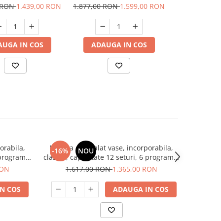
tate 14 seturi, 6
capacitate 13 seturi, 6
programe, cl
0 RON
1.439,00 RON
1.877,00 RON
1.599,00 RON
1.553,00 RO
e, Smart, HEINNER
programe, HEINNER
Slim, Sam
AUGA IN COS
ADAUGA IN COS
ADAUGA
orabila,
Masina de spalat vase, incorporabila,
-16%
NOU
 programe,
clasa E, capacitate 12 seturi, 6 programe,
HEINNER
RON
1.617,00 RON
1.365,00 RON
N COS
ADAUGA IN COS