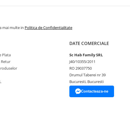
la mai multe in
Politica de Confidentialitate
DATE COMERCIALE
 Plata
Sc Hab Family SRL
e Retur
J40/10355/2011
Produselor
RO 29037750
Drumul Taberei nr 39
L
Bucuresti, Bucuresti
Contacteaza-ne