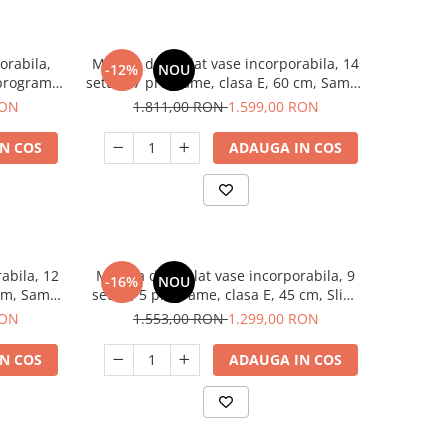
orabila,
Masina de spalat vase incorporabila, 14
-12%
NOU
 programe,
seturi, 7 programe, clasa E, 60 cm, Samus
SBDS614.7
RON
1.811,00 RON
1.599,00 RON
N COS
ADAUGA IN COS
abila, 12
Masina de spalat vase incorporabila, 9
-16%
NOU
 cm, Samus
seturi, 5 programe, clasa E, 45 cm, Slim,
Samus SBDW46.5
RON
1.553,00 RON
1.299,00 RON
N COS
ADAUGA IN COS