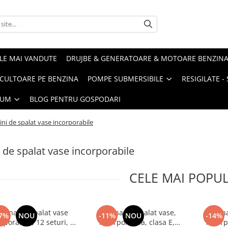
LE MAI VANDUTE
DRUJBE & GENERATOARE & MOTOARE BENZIN
ULTOARE PE BENZINA
POMPE SUBMERSIBILE
RESIGILATE 
IUM
BLOG PENTRU GOSPODARI
ni de spalat vase incorporabile
 de spalat vase incorporabile
CELE MAI POPU
sina de spalat vase
Masina de spalat vase,
Masina
7%
NOU
-11%
NOU
-14%
rporabila, 12 seturi, 5
incorporabila, clasa E,
incorp