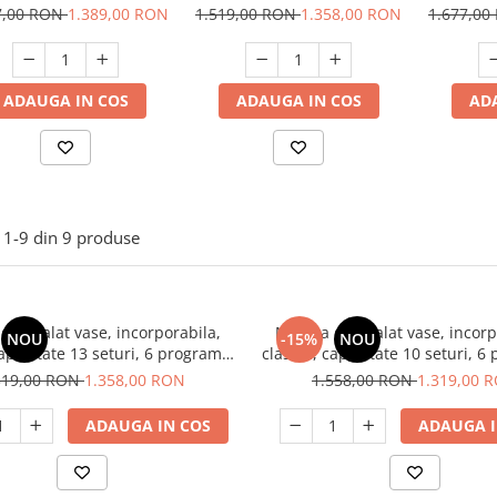
grame, clasa E, 60 cm,
capacitate 13 seturi, 6
capaci
7,00 RON
1.389,00 RON
1.519,00 RON
1.358,00 RON
1.677,0
Samus SBDW61.5
programe, Smart, HEINNER
program
ADAUGA IN COS
ADAUGA IN COS
AD
1-
9
din
9
produse
de spalat vase, incorporabila,
Masina de spalat vase, incorp
NOU
-15%
NOU
capacitate 13 seturi, 6 programe,
clasa E, capacitate 10 seturi, 6
Smart, HEINNER
Slim, HEINNER
519,00 RON
1.358,00 RON
1.558,00 RON
1.319,00 
ADAUGA IN COS
ADAUGA I