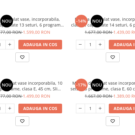
de spalat vase, incorporabila,
Masina de spalat vase, incorp
NOU
-14%
NOU
capacitate 13 seturi, 6 programe,
clasa E, capacitate 14 seturi, 6
HEINNER
Smart, HEINNER
877,00 RON
1.599,00 RON
1.677,00 RON
1.439,00 
ADAUGA IN COS
ADAUGA I
e spalat vase incorporabila, 10
Masina de spalat vase incorpor
NOU
-17%
NOU
 programe, clasa E, 45 cm, Slim,
seturi, 5 programe, clasa E, 60
Samus SBDS410.7
SBDW61.5
777,00 RON
1.499,00 RON
1.667,00 RON
1.389,00 
ADAUGA IN COS
ADAUGA I