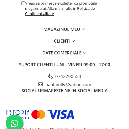
Vreau sa primesc newsletter cu promotiile
Masini de spalat vase incorporabile
magazinului. Afla mai multe in
Politica de
Masini de spalat vase
Confidentialitate
independente
Motoburghiu/Foreza pamant
MAGAZINUL MEU
Pachete Incorporabile
CLIENTI
Pirostrii & Arzatoare
DATE COMERCIALE
Plasa umbrire
Pompe de stropit
SUPORT CLIENTI
LUNI - VINERI 09:00 - 17:00
Radiatoare
0742790554
Semanatoare,Plantatoare
habfamily@yahoo.com
Sere
SOCIAL
URMARESTE-NE IN SOCIAL MEDIA
Sobe pe gaz & electrice
Suflante & Aspiratoare
Aspiratoare
Suflante Frunze