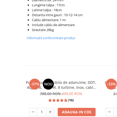
Lungime talpa : 17cm
Masini de spalat vase incorporabile
Latime talpa : 18cm
Masini de spalat vase
Distanta intre gauri : 10-12-14 cm
independente
Cablu alimentare: 1 m.
Motoburghiu/Foreza pamant
Include cablu de alimentare
Greutate 28kg
Pachete Incorporabile
Informatii conformitate produs
Pirostrii & Arzatoare
Plasa umbrire
Pompe de stropit
Radiatoare
Semanatoare,Plantatoare
Sere
Pompa submersibila de adancime, DDT,
Combina
-37%
NOU
-33%
4QJD2-8, 1500 W, 8 turbine, Inox, cablu
260L,
Sobe pe gaz & electrice
25m
788,00 RON
499,00 RON
2
Suflante & Aspiratoare
(16)
Aspiratoare
ADAUGA IN COS
Suflante Frunze