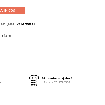
A IN COS
 de ajutor?
0742790554
informatii
Ai nevoie de ajutor?
e
Suna la 0742790554