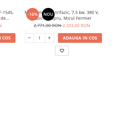
F-1545,
Motor electric, trifazic, 7.5 kw, 380 V,
Motor electr
-16%
NOU
-22%
N
 de
bobinaj cupru, Micul Fermier
Rpm, bobina
N
2.771,00 RON
2.333,00 RON
768,
 COS
ADAUGA IN COS