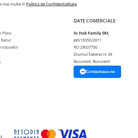
la mai multe in
Politica de Confidentialitate
DATE COMERCIALE
 Plata
Sc Hab Family SRL
e Retur
J40/10355/2011
Produselor
RO 29037750
Drumul Taberei nr 39
L
Bucuresti, Bucuresti
Contacteaza-ne
by