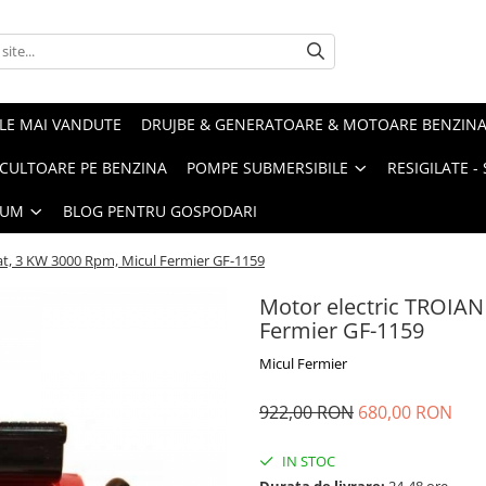
LE MAI VANDUTE
DRUJBE & GENERATOARE & MOTOARE BENZIN
ULTOARE PE BENZINA
POMPE SUBMERSIBILE
RESIGILATE 
IUM
BLOG PENTRU GOSPODARI
t, 3 KW 3000 Rpm, Micul Fermier GF-1159
Motor electric TROIAN
Fermier GF-1159
Micul Fermier
922,00 RON
680,00 RON
IN STOC
Durata de livrare:
24-48 ore