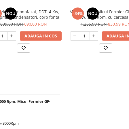
electric monofazat, DDT, 4 Kw,
Motor electric Micul Fermier G
%
NOU
-34%
NOU
pm, 2 condensatori, corp fonta
3KW, 2800Rpm, cu carcasa
aluminiu.
899,00 RON
690,00 RON
1.255,99 RON
830,99 RO
ADAUGA IN COS
ADAUGA IN
000 Rpm, Micul Fermier GF-
3Kw 3000Rpm