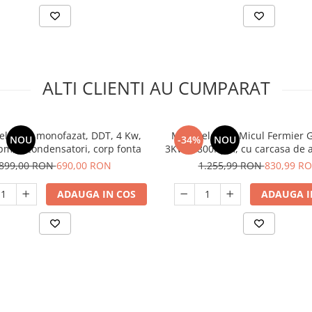
ALTI CLIENTI AU CUMPARAT
electric monofazat, DDT, 4 Kw,
Motor electric Micul Fermier 
NOU
-34%
NOU
pm, 2 condensatori, corp fonta
3KW, 2800Rpm, cu carcasa de a
899,00 RON
690,00 RON
1.255,99 RON
830,99 R
ADAUGA IN COS
ADAUGA I