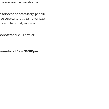
ectromecanic ce transforma
 folosesc pe scara larga pentru
e se cere ca turatia sa nu varieze
 masini de ridicat, mori de
 monofazat Micul Fermier
/ monofazat 3Kw 3000Rpm :