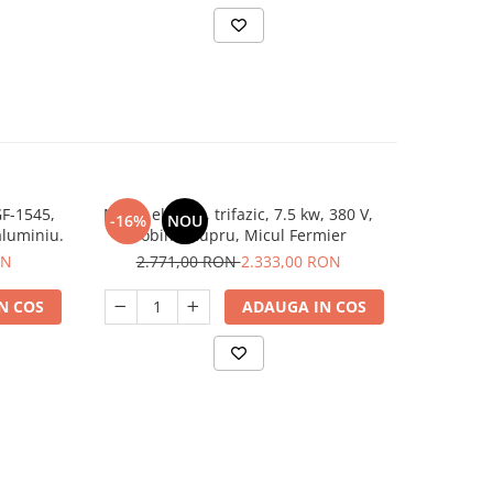
GF-1545,
Motor electric, trifazic, 7.5 kw, 380 V,
Motor ele
-16%
NOU
-26%
luminiu.
bobinaj cupru, Micul Fermier
4KW, 2800R
ON
2.771,00 RON
2.333,00 RON
1.6
N COS
ADAUGA IN COS