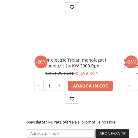
Unelte Gradinarit
Ventilatoare & Sisteme Racire
Aparate de aer conditionat
Ventilatoare
Zootehnie
Foarfeci tuns oi
Incubatoare oua
Motor electric Troian monofazat (
Motor 
-26%
-23%
monofazic ) 4 KW 3000 Rpm
3000 r
1.154,99 RON
855,99 RON
ADAUGA IN COS
Newsletter
Nu rata ofertele si promotiile noastre