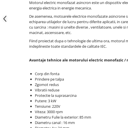
Motorul electric monofazat asincron este un dispozitiv el
Hote bucatarie
energia electrica in energie mecanica.
Consumabile
De asemenea, motoarele electrice monofazate asincrone se
Hota tavan
echiparea utilajelor de lucru pentru diferite aplicatii, in car
cu sarcina : masini si unelte diverse , ventilatoare, unele si
Hote cupolare
macinat, ascensoare, etc.
Hote decorative
Fiind proiectat dupa o tehnologie de ultima ora, motorul
Hote incorporabile
indeplineste toate standardele de calitate IEC.
Hote insula
Hote telescopice
Avantaje tehnice ale motorului electric monofazic 
Hote traditionale
Masini de Spalat Rufe & Uscatoare
Corp din fonta
Prindere pe talpa
Accesorii masini de spalat &
Zgomot redus
uscatoare
Vibratii reduse
Masini automate de spalat rufe
Protectie la suprasarcina
Putere: 3 kW
Masini de spalat rufe cu uscator
Tensiune: 220V
Masini de spalat rufe verticale
Viteza: 3000 rpm
Diametru Fulie la exterior: 85 mm
Uscatoare de rufe
Diametru canal : 16 mm
Masini de spalat vase
Diametru Ax: 24 mm