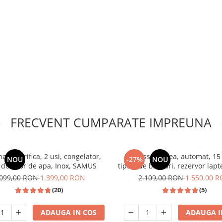
FRECVENT CUMPARATE IMPREUNA
 frigorifica, 2 usi, congelator,
Espressor cafea, automat, 15 
NOU
-27%
NOU
 dozator de apa, Inox, SAMUS
tipuri de bauturi, rezervor lapt
1350W, SAMUS
.099,00 RON
1.399,00 RON
2.109,00 RON
1.550,00 
(20)
(5)
ADAUGA IN COS
ADAUGA I