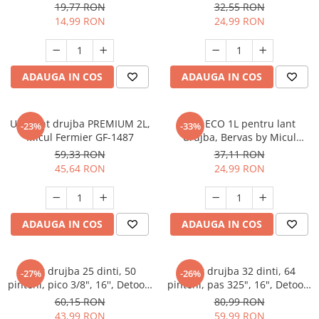
Slefuitoare
19,77 RON
32,55 RON
Prelungitoare
Cuptoare incorporabile
14,99 RON
24,99 RON
Vibratoare beton
Deshidratoare carne & fructe &
Rotopercutoare
legume
Suflante & Aspiratoare
Electrocasnice mici
Surse de Curent & Panouri Solare
ADAUGA IN COS
ADAUGA IN COS
Aparate de vidat
Taietoare de Beton & Asfalt
Articole Menaj
Trimmere & Motocoase
Ulei lant drujba PREMIUM 2L,
Ulei ECO 1L pentru lant
Espressoare & Cafetiere
-23%
-33%
Micul Fermier GF-1487
drujba, Bervas by Micul
Truse de Scule & Unelte
Friteuze aer cald
Fermier GF-2275
59,33 RON
37,11 RON
Gratare Electrice
45,64 RON
24,99 RON
Masini de gheata
Masini de tocat carne
Masini de umplut carnati
ADAUGA IN COS
ADAUGA IN COS
Mixere bucatarie
Prajitoare de paine
Lant drujba 25 dinti, 50
Lant drujba 32 dinti, 64
Roboti de bucatarie
-27%
-26%
pinteni, pico 3/8", 16'', Detoolz
pinteni, pas 325", 16", Detoolz
Statii de calcat
DZ-D104
DZ-D105
60,15 RON
80,99 RON
Furtune & Sisteme Irigatii
43,99 RON
59,99 RON