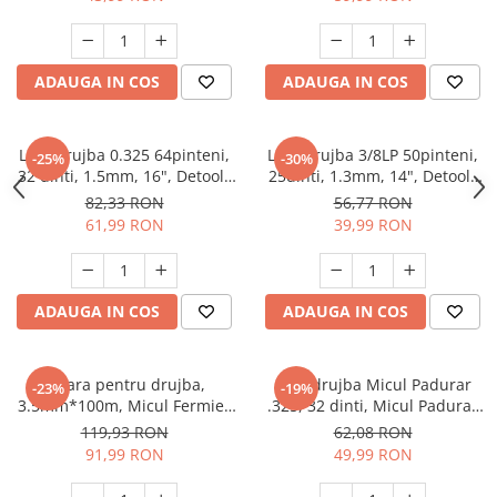
Hote bucatarie
Consumabile
ADAUGA IN COS
ADAUGA IN COS
Hota tavan
Hote cupolare
Hote decorative
Lant drujba 0.325 64pinteni,
Lant drujba 3/8LP 50pinteni,
-25%
-30%
Hote incorporabile
32 dinti, 1.5mm, 16", Detoolz
25dinti, 1.3mm, 14", Detoolz
DZ-D106
DZ-D107
Hote insula
82,33 RON
56,77 RON
61,99 RON
39,99 RON
Hote telescopice
Hote traditionale
Masini de Spalat Rufe & Uscatoare
ADAUGA IN COS
ADAUGA IN COS
Accesorii masini de spalat &
uscatoare
Masini automate de spalat rufe
Sfoara pentru drujba,
Lant drujba Micul Padurar
-23%
-19%
Masini de spalat rufe cu uscator
3.5mm*100m, Micul Fermier
.325, 32 dinti, Micul Padurar
GF-0127
GF-0152
Masini de spalat rufe verticale
119,93 RON
62,08 RON
91,99 RON
49,99 RON
Uscatoare de rufe
Masini de spalat vase