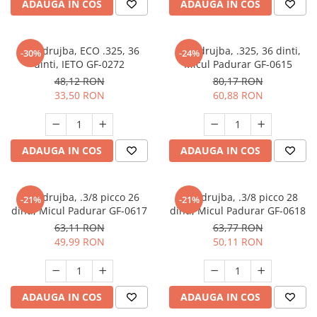
ADAUGA IN COS
ADAUGA IN COS
Unelte Gradinarit
Ventilatoare & Sisteme Racire
Aparate de aer conditionat
Lant drujba, ECO .325, 36
Lant drujba, .325, 36 dinti,
-30%
-24%
dinti, IETO GF-0272
Micul Padurar GF-0615
Ventilatoare
48,12 RON
80,17 RON
Zootehnie
33,50 RON
60,88 RON
Foarfeci tuns oi
Incubatoare oua
ADAUGA IN COS
ADAUGA IN COS
Lant drujba, .3/8 picco 26
Lant drujba, .3/8 picco 28
-21%
-21%
dinti, Micul Padurar GF-0617
dinti, Micul Padurar GF-0618
63,11 RON
63,77 RON
49,99 RON
50,11 RON
ADAUGA IN COS
ADAUGA IN COS