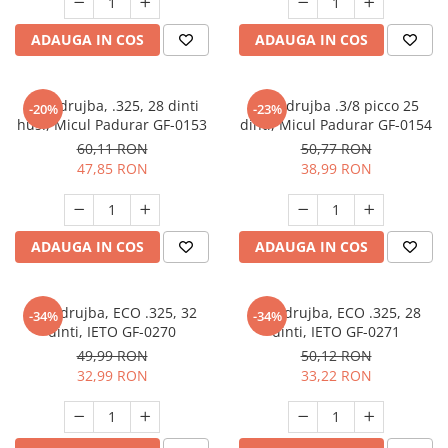
Masini de spalat vase incorporabile
ADAUGA IN COS
ADAUGA IN COS
Masini de spalat vase
independente
Motoburghiu/Foreza pamant
Lant drujba, .325, 28 dinti
Lant drujba .3/8 picco 25
-20%
-23%
Pachete Incorporabile
hus., Micul Padurar GF-0153
dinti, Micul Padurar GF-0154
60,11 RON
50,77 RON
Pirostrii & Arzatoare
47,85 RON
38,99 RON
Plasa umbrire
Pompe de stropit
ADAUGA IN COS
ADAUGA IN COS
Radiatoare
Semanatoare,Plantatoare
Sere
Lant drujba, ECO .325, 32
Lant drujba, ECO .325, 28
-34%
-34%
dinti, IETO GF-0270
dinti, IETO GF-0271
Sobe pe gaz & electrice
49,99 RON
50,12 RON
Suflante & Aspiratoare
32,99 RON
33,22 RON
Aspiratoare
Suflante Frunze