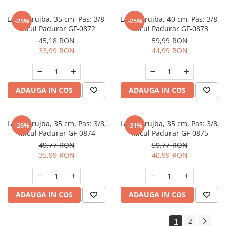
Lama drujba, 35 cm, Pas: 3/8,
Lama drujba, 40 cm, Pas: 3/8,
-25%
-25%
Micul Padurar GF-0872
Micul Padurar GF-0873
45,18 RON
59,99 RON
33,99 RON
44,99 RON
ADAUGA IN COS
ADAUGA IN COS
Lama drujba, 35 cm, Pas: 3/8,
Lama drujba, 35 cm, Pas: 3/8,
-28%
-31%
Micul Padurar GF-0874
Micul Padurar GF-0875
49,77 RON
59,77 RON
35,99 RON
40,99 RON
ADAUGA IN COS
ADAUGA IN COS
1
2