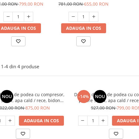
ald / rece, bidon 11/19
apa cald / rece, bidon 11/19
7,00 RON
799,00 RON
781,00 RON
655,00 RON
ri, incarcare frontala,
litri, incarcare superioara,
Samus
Samus
ADAUGA IN COS
ADAUGA IN COS
1-
4
din
4
produse
de apa de podea cu compresor,
Dozator de apa de podea cu c
NOU
-14%
NOU
 500W, apa cald / rece, bidon
putere 500W, apa cald / rece
11/19 litri, Samus
11/19 litri, incarcare frontal
.022,00 RON
875,00 RON
927,00 RON
799,00 RO
ADAUGA IN COS
ADAUGA I