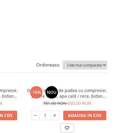
Ordoneaza:
ompresor,
Dozator de apa de podea cu compresor,
-16%
NOU
, bidon
putere 500W, apa cald / rece, bidon
a, Samus
11/19 litri, incarcare superioara, Samus
N
781,00 RON
655,00 RON
N COS
ADAUGA IN COS