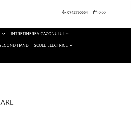
0742790554
0,00
A
INTRETINEREA GAZONULUI
- SECOND HAND
SCULE ELECTRICE
LARE