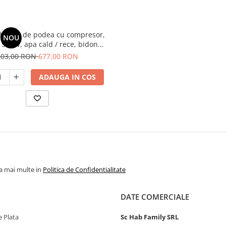
de apa de podea cu compresor,
NOU
 500W, apa cald / rece, bidon
tri, incarcare superioara, tavita
803,00 RON
677,00 RON
colectare, Samus
ADAUGA IN COS
la mai multe in
Politica de Confidentialitate
DATE COMERCIALE
 Plata
Sc Hab Family SRL