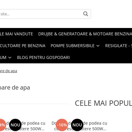
LE MAI VANDUTE
DRUJBE & GENERATOARE & MOTOARE BENZIN
ULTOARE PE BENZINA
POMPE SUBMERSIBILE
RESIGILATE 
IUM
BLOG PENTRU GOSPODARI
re de apa
oare de apa
CELE MAI POPU
tor de apa de podea cu
Dozator de apa de podea cu
4%
NOU
-16%
NOU
presor, putere 500W,
compresor, putere 500W,