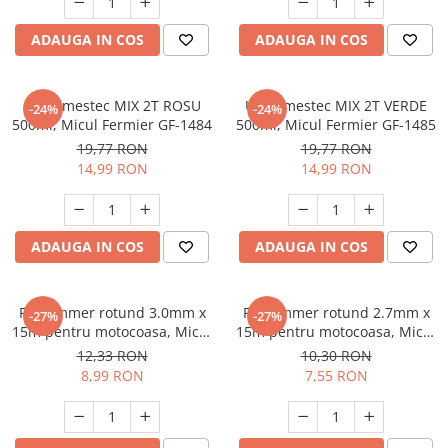
Masini de spalat vase incorporabile
ADAUGA IN COS
ADAUGA IN COS
Masini de spalat vase
independente
Motoburghiu/Foreza pamant
Ulei amestec MIX 2T ROSU
Ulei amestec MIX 2T VERDE
-24%
-24%
Pachete Incorporabile
500ml, Micul Fermier GF-1484
500ml, Micul Fermier GF-1485
19,77 RON
19,77 RON
Pirostrii & Arzatoare
14,99 RON
14,99 RON
Plasa umbrire
Pompe de stropit
ADAUGA IN COS
ADAUGA IN COS
Radiatoare
Semanatoare,Plantatoare
Sere
Fir trimmer rotund 3.0mm x
Fir trimmer rotund 2.7mm x
-27%
-27%
15m pentru motocoasa, Micul
15m pentru motocoasa, Micul
Sobe pe gaz & electrice
Fermier GF-0784
Fermier GF-0782
12,33 RON
10,30 RON
Suflante & Aspiratoare
8,99 RON
7,55 RON
Aspiratoare
Suflante Frunze