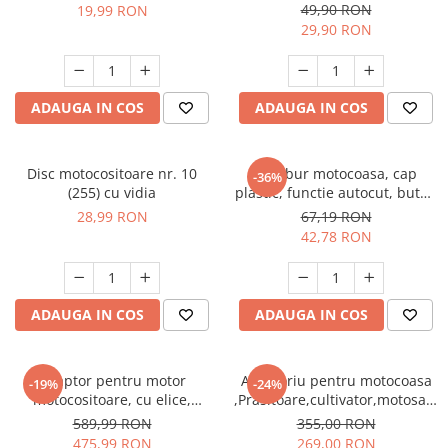
Slefuitoare
49,90 RON
19,99 RON
Prelungitoare
Cuptoare incorporabile
29,90 RON
Vibratoare beton
Deshidratoare carne & fructe &
Rotopercutoare
legume
Suflante & Aspiratoare
Electrocasnice mici
Surse de Curent & Panouri Solare
ADAUGA IN COS
ADAUGA IN COS
Aparate de vidat
Taietoare de Beton & Asfalt
Articole Menaj
Trimmere & Motocoase
Disc motocositoare nr. 10
Tambur motocoasa, cap
Espressoare & Cafetiere
-36%
(255) cu vidia
plastic, functie autocut, buton
Truse de Scule & Unelte
Friteuze aer cald
galben, Micul Fermier GF-
28,99 RON
67,19 RON
Gratare Electrice
0506
42,78 RON
Masini de gheata
Masini de tocat carne
Masini de umplut carnati
ADAUGA IN COS
ADAUGA IN COS
Mixere bucatarie
Prajitoare de paine
Adaptor pentru motor
Accesoriu pentru motocoasa
Roboti de bucatarie
-19%
-24%
motocositoare, cu elice,
,Prasitoare,cultivator,motosapa
Statii de calcat
pentru barca, Micul Fermier
26*-9T, GF-1376
589,99 RON
355,00 RON
Furtune & Sisteme Irigatii
GF-0816
475,99 RON
269,00 RON