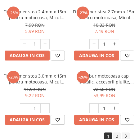
Fir trimmer stea 2.4mm x 15m
Fir trimmer stea 2.7mm x 15m
-25%
-27%
pentru motocoasa, Micul
pentru motocoasa, Micul
Fermier GF-0790
Fermier GF-0791
7,99 RON
10,33 RON
5,99 RON
7,49 RON
ADAUGA IN COS
ADAUGA IN COS
Fir trimmer stea 3.0mm x 15m
Tambur motocoasa cap
-23%
-26%
pentru motocoasa, Micul
metalic, accesorii piulite,
Fermier GF-0792
Micul Fermier GF-0502
11,99 RON
72,58 RON
9,22 RON
53,99 RON
ADAUGA IN COS
ADAUGA IN COS
1
2