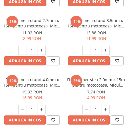
ADAUGA IN COS
ADAUGA IN COS
Unelte Gradinarit
Ventilatoare & Sisteme Racire
Aparate de aer conditionat
Fir trimmer rotund 2.7mm x
Fir trimmer rotund 3.5mm x
-18%
-14%
15m pentru motocoasa, Micul
15m pentru motocoasa, Micul
Ventilatoare
Fermier GF-0783
Fermier GF-0785
11,02 RON
13,88 RON
Zootehnie
8,99 RON
11,99 RON
Foarfeci tuns oi
Incubatoare oua
ADAUGA IN COS
ADAUGA IN COS
Fir trimmer rotund 4.0mm x
Fir trimmer stea 2.0mm x 15m
-12%
-36%
15m pentru motocoasa, Micul
pentru motocoasa, Micul
Fermier GF-0786
Fermier GF-0789
19,33 RON
7,74 RON
16,99 RON
4,99 RON
ADAUGA IN COS
ADAUGA IN COS