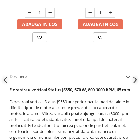
Hote bucatarie
Consumabile
Hota tavan
ADAUGA IN COS
ADAUGA IN COS
Hote cupolare
Hote decorative
Hote incorporabile
Hote insula
Hote telescopice
Hote traditionale
Descriere
Masini de Spalat Rufe & Uscatoare
Fierastrau vertical Status JS550, 570 W, 800-3000 RPM, 65 mm
Accesorii masini de spalat &
uscatoare
Fierastraul vertical Status JS550 are performante mari de taiere in
Masini automate de spalat rufe
diferite tipuri de materiale si este prevazut cu o carcasa de
Masini de spalat rufe cu uscator
protectie a lamei. Viteza variabila poate ajunge pana la 3000 rpm
astfel incat sa puteti adapta viteza uneltei la tipul de material
Masini de spalat rufe verticale
prelucrat. Este ideal pentru taierea placilor de parchet, pal, metal,
Uscatoare de rufe
este foarte usor de folosit si manevrat datorita manerului
Masini de spalat vase
ergonomic si dimensiunilor compacte. Taierea este usurata si de