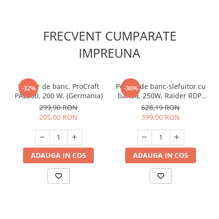
Unelte Gradinarit
Ventilatoare & Sisteme Racire
FRECVENT CUMPARATE
Aparate de aer conditionat
Ventilatoare
IMPREUNA
Zootehnie
Foarfeci tuns oi
Polizor de banc, ProCraft
Polizor de banc-slefuitor cu
Incubatoare oua
-32%
-36%
PAE900, 200 W, (Germania)
banda, 250W, Raider RDP-
BG05, Profesional
299,90 RON
628,19 RON
205,00 RON
399,00 RON
ADAUGA IN COS
ADAUGA IN COS