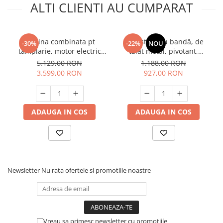
ALTI CLIENTI AU CUMPARAT
Masina combinata pt
Fierăstrău cu bandă, de
-30%
-22%
NOU
tamplarie, motor electric
tăiat metal, pivotant,
asincron, 2200W, Raider
1200W, Raider RDP-BSM01
5.129,00 RON
1.188,00 RON
RD-CWM01, Profesional
3.599,00 RON
927,00 RON
ADAUGA IN COS
ADAUGA IN COS
Newsletter
Nu rata ofertele si promotiile noastre
Vreau sa primesc newsletter cu promotiile