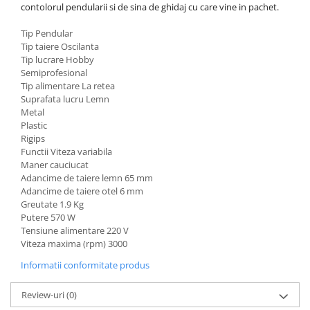
contolorul pendularii si de sina de ghidaj cu care vine in pachet.
Masini de spalat vase incorporabile
Masini de spalat vase
Tip
Pendular
independente
Tip taiere
Oscilanta
Tip lucrare
Hobby
Motoburghiu/Foreza pamant
Semiprofesional
Pachete Incorporabile
Tip alimentare
La retea
Suprafata lucru
Lemn
Pirostrii & Arzatoare
Metal
Plastic
Plasa umbrire
Rigips
Pompe de stropit
Functii
Viteza variabila
Maner cauciucat
Radiatoare
Adancime de taiere lemn
65 mm
Adancime de taiere otel
6 mm
Semanatoare,Plantatoare
Greutate
1.9 Kg
Sere
Putere
570 W
Tensiune alimentare
220 V
Sobe pe gaz & electrice
Viteza maxima (rpm)
3000
Suflante & Aspiratoare
Informatii conformitate produs
Aspiratoare
Review-uri
(0)
Suflante Frunze