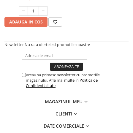
Hote bucatarie
Consumabile
ADAUGA IN COS
Hota tavan
Hote cupolare
Hote decorative
Newsletter
Nu rata ofertele si promotiile noastre
Hote incorporabile
Hote insula
Hote telescopice
Hote traditionale
Vreau sa primesc newsletter cu promotiile
Masini de Spalat Rufe & Uscatoare
magazinului. Afla mai multe in
Politica de
Accesorii masini de spalat &
Confidentialitate
uscatoare
Masini automate de spalat rufe
MAGAZINUL MEU
Masini de spalat rufe cu uscator
CLIENTI
Masini de spalat rufe verticale
Uscatoare de rufe
DATE COMERCIALE
Masini de spalat vase