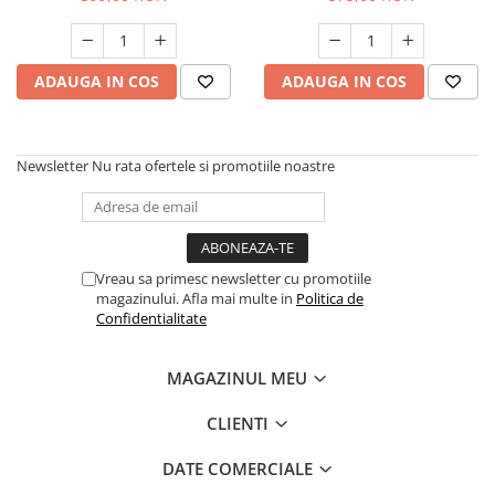
Hote bucatarie
Consumabile
ADAUGA IN COS
ADAUGA IN COS
Hota tavan
Hote cupolare
Hote decorative
Newsletter
Nu rata ofertele si promotiile noastre
Hote incorporabile
Hote insula
Hote telescopice
Hote traditionale
Vreau sa primesc newsletter cu promotiile
Masini de Spalat Rufe & Uscatoare
magazinului. Afla mai multe in
Politica de
Accesorii masini de spalat &
Confidentialitate
uscatoare
Masini automate de spalat rufe
MAGAZINUL MEU
Masini de spalat rufe cu uscator
CLIENTI
Masini de spalat rufe verticale
Uscatoare de rufe
DATE COMERCIALE
Masini de spalat vase