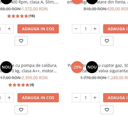
me, 1400 Rpm, clasa A, Slim,
email negru, gratare din fonta,
 Inverter, Samus WSLI-9144
electrica, Samus
088,00 RON
1.572,00 RON
818,00 RON
635,00 RO
(16)
ADAUGA IN COS
ADAUGA I
 de rufe cu pompa de caldura,
Pachet Aragaz cu cuptor gaz, 5
NOU
-29%
NOU
itate 10 kg, clasa A++, motor
4 arzatoare, valva siguranta
rter, 14 programe, Heinner
traditionala, 2 motoare, 3 vite
017,00 RON
2.399,00 RON
1.770,00 RON
1.249,00 
483m3/h, Alb, Studio Ca
(4)
ADAUGA IN COS
ADAUGA I