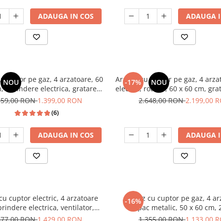
ADAUGA IN COS
ADAUGA I
 cuptor pe gaz, 4 arzatoare, 60
Aragaz cu cuptor pe gaz, 4 arzat
NOU
-17%
NOU
, aprindere electrica, gratare
electric, rotisor, 60 x 60 cm, gra
nta, timer, lumina, Samus
clasa A, aprindere electrica, gr
859,00 RON
1.399,00 RON
2.648,00 RON
2.199,00 
Casa Scala Graphite Gr
(6)
ADAUGA IN COS
ADAUGA I
cu cuptor electric, 4 arzatoare
Aragaz cu cuptor pe gaz, 4 ar
-16%
prindere electrica, ventilator,
capac metalic, 50 x 60 cm, 2
ina cuptor, Bej, NOBELTEK
GPL+GN, Gri, LDK
677,00 RON
1.429,00 RON
1.355,00 RON
1.133,00 