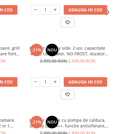
N COS
ADAUGA IN COS
oare, grill
Frigider side by side, 2 usi, capacitate
-21%
NOU
tare fonta,
439 L, congelator, NO FROST, dozator
i, Studio
apa, motor inverter, display touch,
RON
3.399,00 RON
2.699,00 RON
ey
Aspect INOX, FRAM
N COS
ADAUGA IN COS
zatoare,
Uscator de rufe cu pompa de caldura,
-21%
NOU
 in 1,
display LED, A++, functie antisifonare,
A++, capacitate 8 kg, 13 programe
RON
2.399,00 RON
1.899,00 RON