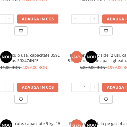
ADAUGA IN COS
ADAUGA I
racitor cu o usa, capacitate 359L,
Frigider side by side, 2 usi, c
NOU
-24%
NOU
Samus SRX474NFE
513L, dozator de apa si gheata
FROST, afisaj LCD, dual inver
911,00 RON
2.099,00 RON
5.289,00 RON
3.999,00 
SSX-670NFIDE
ADAUGA IN COS
ADAUGA I
 spalat rufe, capacitate 9 kg, 15
Plita incorporabila pe gaz, 4 a
NOU
-22%
NOU