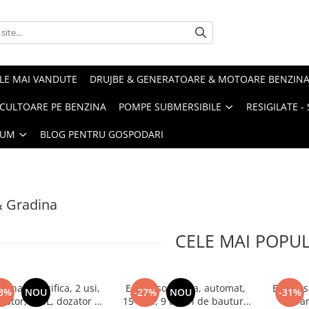
LE MAI VANDUTE
DRUJBE & GENERATOARE & MOTOARE BENZIN
ULTOARE PE BENZINA
POMPE SUBMERSIBILE
RESIGILATE 
IUM
BLOG PENTRU GOSPODARI
& Gradina
CELE MAI POPU
ina frigorifica, 2 usi,
Espressor cafea, automat,
Espress
3%
NOU
-27%
NOU
-31%
lator, 260L, dozator de
15 bari, 9 tipuri de bauturi,
ecran