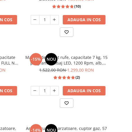
Heinner
(10)
N COS
ADAUGA IN COS
apacitate
Masina de spalat rufe, capacitate 7 kg, 15
-15%
NOU
, FULL NO
programe, afisaj LED, 1200 Rpm, alb,
ter,Samus
HEINNER
RON
1.522,00 RON
1.299,00 RON
(2)
N COS
ADAUGA IN COS
rzatoare,
Aragaz rustic, 4 arzatoare, cuptor gaz, 57
-14%
NOU