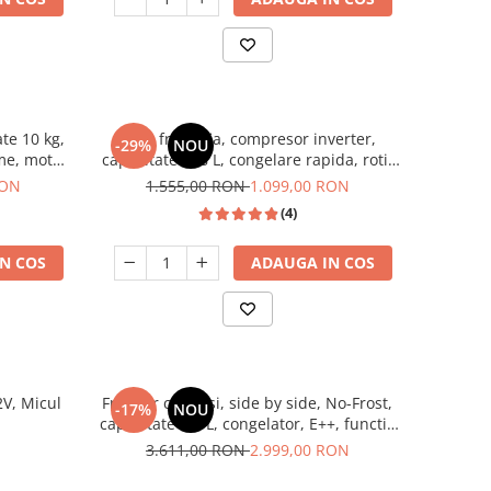
te 10 kg,
Lada frigorifia, compresor inverter,
-29%
NOU
me, motor
capacitate 198 L, congelare rapida, roti,
, HEINNER
Negru, HEINNER
RON
1.555,00 RON
1.099,00 RON
(4)
N COS
ADAUGA IN COS
V, Micul
Frigider cu 2 usi, side by side, No-Frost,
-17%
NOU
capacitate 529L, congelator, E++, functie
Smart, touch, INOX, HEINNER
3.611,00 RON
2.999,00 RON