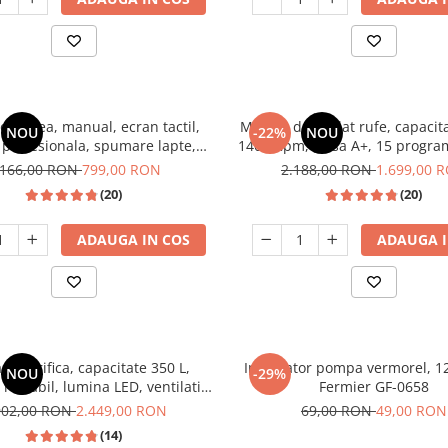
or cafea, manual, ecran tactil,
Masina de spalat rufe, capacita
NOU
-22%
NOU
 profesionala, spumare lapte,
1400 Rpm, clasa A+, 15 progra
a italia 20 bari, rezervor apa
inverter, display digital, Alb
.166,00 RON
799,00 RON
2.188,00 RON
1.699,00 
0.9 L, SAMUS
(20)
(20)
ADAUGA IN COS
ADAUGA I
a frigorifica, capacitate 350 L,
Incarcator pompa vermorel, 12
NOU
-29%
reglabil, lumina LED, ventilatie,
Fermier GF-0658
negru, LDK
902,00 RON
2.449,00 RON
69,00 RON
49,00 RON
(14)