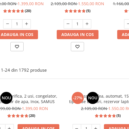
apa, Inox, SAMUS
rezervor lapte, putere
profes
9,00 RON
1.399,00 RON
2.109,00 RON
1.550,00 RON
1.166,0
1350W, SAMUS
lapte, p
(20)
(5)
bari, r
ADAUGA IN COS
ADAUGA IN COS
AD
1-
24
din
1792
produse
frigorifica, 2 usi, congelator,
Espressor cafea, automat, 15 
NOU
-27%
NOU
 dozator de apa, Inox, SAMUS
tipuri de bauturi, rezervor lap
1350W, SAMUS
099,00 RON
1.399,00 RON
2.109,00 RON
1.550,00 
(20)
(5)
ADAUGA IN COS
ADAUGA I