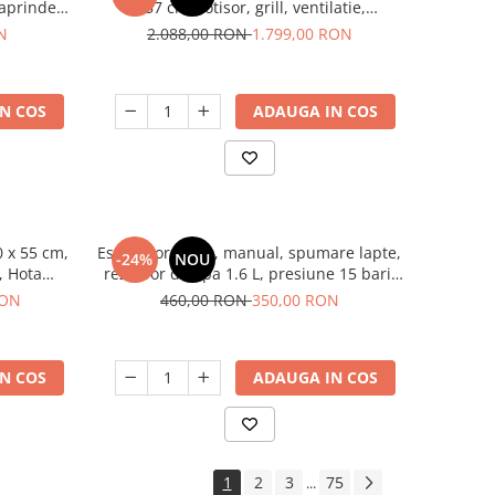
 aprindere
x 57 cm, rotisor, grill, ventilatie,
aprindere electrica, gratare fonta, negru
N
2.088,00 RON
1.799,00 RON
+ plita inox, Studio Casa Marco
N COS
ADAUGA IN COS
0 x 55 cm,
Espressor cafea, manual, spumare lapte,
-24%
NOU
, Hota
rezervor de apa 1.6 L, presiune 15 bari,
ze, 299-
SAMUS
RON
460,00 RON
350,00 RON
sa
N COS
ADAUGA IN COS
1
2
3
75
...