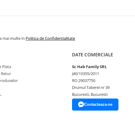
la mai multe in
Politica de Confidentialitate
DATE COMERCIALE
 Plata
Sc Hab Family SRL
e Retur
J40/10355/2011
Produselor
RO 29037750
Drumul Taberei nr 39
L
Bucuresti, Bucuresti
Contacteaza-ne