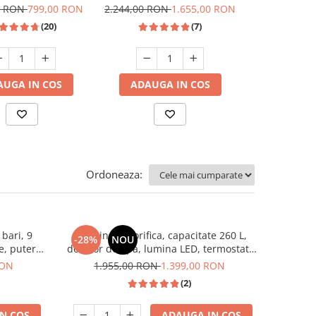
ionala, spumare
lapte, putere 1350W, ecran
metalic, Sa
0 RON
799,00 RON
2.244,00 RON
1.655,00 RON
1.777,00 RO
ompa apa italia 20
touch, rezervor 1.5 L,
(20)
(7)
ezervor apa 0.9 L,
SAMUS
SAMUS
AUGA IN COS
ADAUGA IN COS
ADAUGA
Ordoneaza:
bari, 9
Combina frigorifica, capacitate 260 L,
-28%
NOU
te, putere
dozator de apa, lumina LED, termostat,
usi reversibile, Gri Antracit, HEINNER
RON
1.955,00 RON
1.399,00 RON
(2)
N COS
ADAUGA IN COS