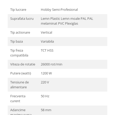
Unelte Gradinarit
Tip lucrare
Hobby Semi-Profesional
Ventilatoare & Sisteme Racire
Aparate de aer conditionat
Suprafata lucru
Lemn Plastic Lemn moale PAL PAL
melaminat PVC Plexiglas
Ventilatoare
Zootehnie
Tip actionare
Vertical
Foarfeci tuns oi
Tip baza
Variabila
Incubatoare oua
Tip freza
TCT HSS
compatibila
Viteza de rotatie
26000 rot/min
Putere (watti)
1200 W
Tensiune de
220 V
alimentare
Frecventa
50 Hz
curent
Adancime
58 mm
maxima cursa