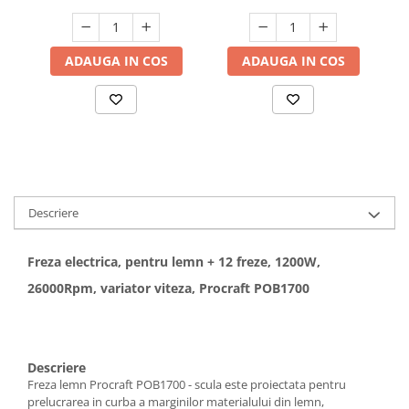
Hote bucatarie
Consumabile
ADAUGA IN COS
ADAUGA IN COS
Hota tavan
Hote cupolare
Hote decorative
Hote incorporabile
Hote insula
Hote telescopice
Hote traditionale
Descriere
Masini de Spalat Rufe & Uscatoare
Freza electrica, pentru lemn + 12 freze, 1200W,
Accesorii masini de spalat &
uscatoare
26000Rpm, variator viteza, Procraft POB1700
Masini automate de spalat rufe
Masini de spalat rufe cu uscator
Masini de spalat rufe verticale
Descriere
Uscatoare de rufe
Freza lemn Procraft POB1700 - scula este proiectata pentru
Masini de spalat vase
prelucrarea in curba a marginilor materialului din lemn,