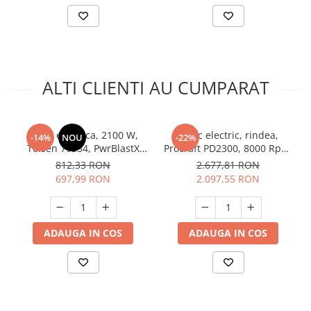
ALTI CLIENTI AU CUMPARAT
Freza electrica, 2100 W,
Abric electric, rindea,
-14%
NOU
-22%
Tolsen 79534, PwrBlastX
Procraft PD2300, 8000 Rpm,
(Industrial)
2300W
812,33 RON
2.677,81 RON
697,99 RON
2.097,55 RON
ADAUGA IN COS
ADAUGA IN COS