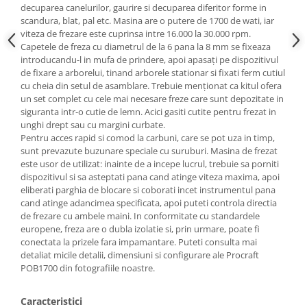
decuparea canelurilor, gaurire si decuparea diferitor forme in
Masini de spalat vase incorporabile
scandura, blat, pal etc. Masina are o putere de 1700 de wati, iar
Masini de spalat vase
viteza de frezare este cuprinsa intre 16.000 la 30.000 rpm.
independente
Capetele de freza cu diametrul de la 6 pana la 8 mm se fixeaza
introducandu-l in mufa de prindere, apoi apasați pe dispozitivul
Motoburghiu/Foreza pamant
de fixare a arborelui, tinand arborele stationar si fixati ferm cutiul
Pachete Incorporabile
cu cheia din setul de asamblare. Trebuie menționat ca kitul ofera
un set complet cu cele mai necesare freze care sunt depozitate in
Pirostrii & Arzatoare
siguranta intr-o cutie de lemn. Acici gasiti cutite pentru frezat in
unghi drept sau cu margini curbate.
Plasa umbrire
Pentru acces rapid si comod la carbuni, care se pot uza in timp,
Pompe de stropit
sunt prevazute buzunare speciale cu suruburi. Masina de frezat
este usor de utilizat: inainte de a incepe lucrul, trebuie sa porniti
Radiatoare
dispozitivul si sa asteptati pana cand atinge viteza maxima, apoi
eliberati parghia de blocare si coborati incet instrumentul pana
Semanatoare,Plantatoare
cand atinge adancimea specificata, apoi puteti controla directia
Sere
de frezare cu ambele maini. In conformitate cu standardele
europene, freza are o dubla izolatie si, prin urmare, poate fi
Sobe pe gaz & electrice
conectata la prizele fara impamantare. Puteti consulta mai
Suflante & Aspiratoare
detaliat micile detalii, dimensiuni si configurare ale Procraft
POB1700 din fotografiile noastre.
Aspiratoare
Suflante Frunze
Caracteristici