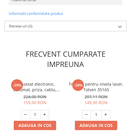
Informatii conformitate produs
Review-uri
(0)
FRECVENT CUMPARATE
IMPREUNA
Presostat electronic,
Trepied pentru nivela laser,
-29%
-28%
automat, priza, cablu,
Tolsen 35165
manometru, 2200W, 1"tol,
224,00 RON
207,11 RON
RAIDER
159,00 RON
149,30 RON
ADAUGA IN COS
ADAUGA IN COS