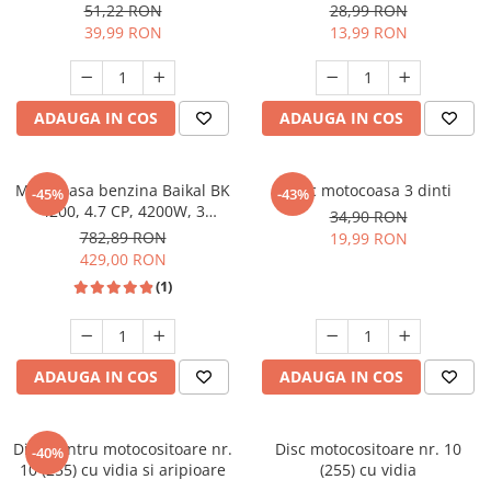
Slefuitoare
51,22 RON
28,99 RON
Prelungitoare
Cuptoare incorporabile
39,99 RON
13,99 RON
Vibratoare beton
Deshidratoare carne & fructe &
Rotopercutoare
legume
Suflante & Aspiratoare
Electrocasnice mici
Surse de Curent & Panouri Solare
ADAUGA IN COS
ADAUGA IN COS
Aparate de vidat
Taietoare de Beton & Asfalt
Articole Menaj
Trimmere & Motocoase
Motocoasa benzina Baikal BK
Disc motocoasa 3 dinti
Espressoare & Cafetiere
-45%
-43%
4200, 4.7 CP, 4200W, 3
Truse de Scule & Unelte
34,90 RON
Friteuze aer cald
sisteme de taiere, set complet
782,89 RON
19,99 RON
Gratare Electrice
de accesorii
429,00 RON
Masini de gheata
(1)
Masini de tocat carne
Masini de umplut carnati
Mixere bucatarie
ADAUGA IN COS
ADAUGA IN COS
Prajitoare de paine
Roboti de bucatarie
Statii de calcat
Disc pentru motocositoare nr.
Disc motocositoare nr. 10
-40%
10 (255) cu vidia si aripioare
(255) cu vidia
Furtune & Sisteme Irigatii