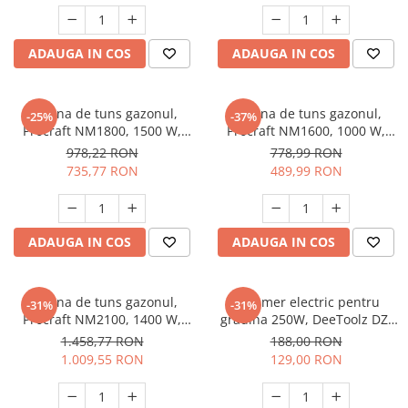
ADAUGA IN COS
ADAUGA IN COS
Masina de tuns gazonul,
Masina de tuns gazonul,
-25%
-37%
Procraft NM1800, 1500 W,
Procraft NM1600, 1000 W,
3500 rpm, volum cos 50L
3450 rpm, volum cos 30L
978,22 RON
778,99 RON
735,77 RON
489,99 RON
ADAUGA IN COS
ADAUGA IN COS
Masina de tuns gazonul,
Trimmer electric pentru
-31%
-31%
Procraft NM2100, 1400 W,
gradina 250W, DeeToolz DZ-
3000 rpm, volum cos 50L
SE124
1.458,77 RON
188,00 RON
1.009,55 RON
129,00 RON