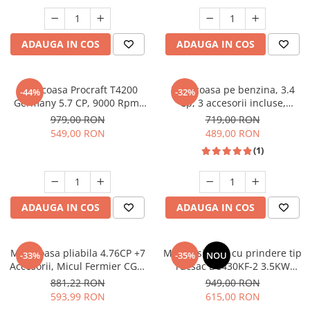
Unelte Gradinarit
Ventilatoare & Sisteme Racire
ADAUGA IN COS
ADAUGA IN COS
Aparate de aer conditionat
Ventilatoare
Zootehnie
Motocoasa Procraft T4200
Motocoasa pe benzina, 3.4
-44%
-32%
Germany 5.7 CP, 9000 Rpm,
Cp, 3 accesorii incluse,
Foarfeci tuns oi
Ham profesional
pornire rapida, 9500 Rpm,
979,00 RON
719,00 RON
Incubatoare oua
Micul Fermier
549,00 RON
489,00 RON
(1)
ADAUGA IN COS
ADAUGA IN COS
Motocoasa pliabila 4.76CP +7
Motocositoare cu prindere tip
-33%
-35%
NOU
Accesorii, Micul Fermier CGS-
rucsac BC430KF-2 3.5KW
430K (G1549)
4.76CP, 7 accesorii, tija
881,22 RON
949,00 RON
flexibila, 2 timpi, GF-1550
593,99 RON
615,00 RON