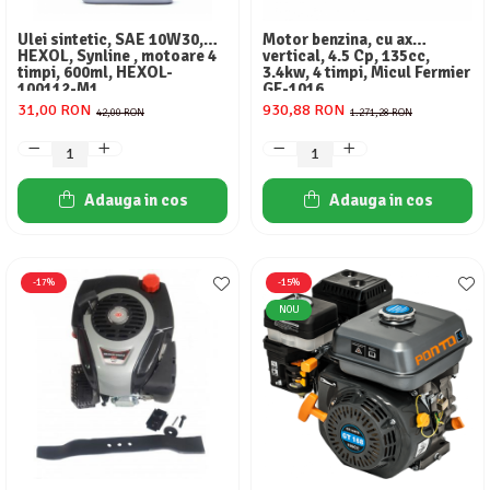
Aparate de aer conditionat
Ventilatoare
Ulei sintetic, SAE 10W30,
Motor benzina, cu ax
HEXOL, Synline , motoare 4
vertical, 4.5 Cp, 135cc,
Zootehnie
timpi, 600ml, HEXOL-
3.4kw, 4 timpi, Micul Fermier
100112-M1
GF-1016
Foarfeci tuns oi
31,00 RON
930,88 RON
42,00 RON
1.271,28 RON
Incubatoare oua
Adauga in cos
Adauga in cos
-17%
-15%
NOU