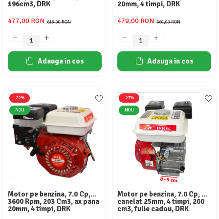
196cm3, DRK
20mm, 4 timpi, DRK
477,00 RON
479,00 RON
618,00 RON
660,00 RON
Adauga in cos
Adauga in cos
-22%
-27%
NOU
NOU
Motor pe benzina, 7.0 Cp,
Motor pe benzina, 7.0 Cp, ax
3600 Rpm, 203 Cm3, ax pana
canelat 25mm, 4 timpi, 200
20mm, 4 timpi, DRK
cm3, fulie cadou, DRK