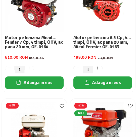
Rotopercutoare
Slefuitoare
Deshidratoare carne & fructe &
Suflante & Aspiratoare
Vibratoare beton
legume
Surse de Curent & Panouri Solare
Electrocasnice mici
Taietoare de Beton & Asfalt
Aparate de vidat
Motor pe benzina Micul
Motor pe benzina 6.5 Cp, 4
Trimmere & Motocoase
Articole Menaj
Femier 7 Cp, 4 timpi, OHV, ax
timpi, OHV, ax pana 20 mm,
pana 20 mm, GF-0164
Micul Fermier GF-0163
Espressoare & Cafetiere
Truse de Scule & Unelte
Friteuze aer cald
610,00 RON
499,00 RON
813,00 RON
754,00 RON
Gratare Electrice
Masini de gheata
Masini de tocat carne
Adauga in cos
Adauga in cos
Masini de umplut carnati
Mixere bucatarie
Prajitoare de paine
-30%
-27%
Roboti de bucatarie
NOU
Statii de calcat
Furtune & Sisteme Irigatii
Hote bucatarie