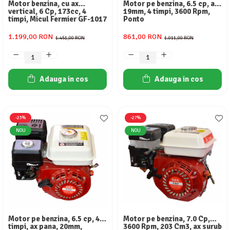
Motor benzina, cu ax
Motor pe benzina, 6.5 cp, ax
vertical, 6 Cp, 173cc, 4
19mm, 4 timpi, 3600 Rpm,
timpi, Micul Fermier GF-1017
Ponto
1.199,00 RON
861,00 RON
1.451,00 RON
1.011,00 RON
Adauga in cos
Adauga in cos
-23%
-27%
NOU
NOU
Motor pe benzina, 6.5 cp, 4
Motor pe benzina, 7.0 Cp,
timpi, ax pana, 20mm,
3600 Rpm, 203 Cm3, ax surub