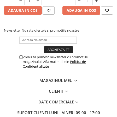
Masini de spalat vase incorporabile
ADAUGA IN COS
ADAUGA IN COS
Masini de spalat vase
independente
Motoburghiu/Foreza pamant
Newsletter
Nu rata ofertele si promotiile noastre
Pachete Incorporabile
Pirostrii & Arzatoare
Plasa umbrire
Pompe de stropit
Vreau sa primesc newsletter cu promotiile
magazinului. Afla mai multe in
Politica de
Radiatoare
Confidentialitate
Semanatoare,Plantatoare
MAGAZINUL MEU
Sere
Sobe pe gaz & electrice
CLIENTI
Suflante & Aspiratoare
DATE COMERCIALE
Aspiratoare
Suflante Frunze
SUPORT CLIENTI
LUNI - VINERI 09:00 - 17:00