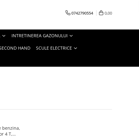
0742790554
0,00
A
INTRETINEREA GAZONULUI
- SECOND HAND
SCULE ELECTRICE
e benzina,
or 4 T,