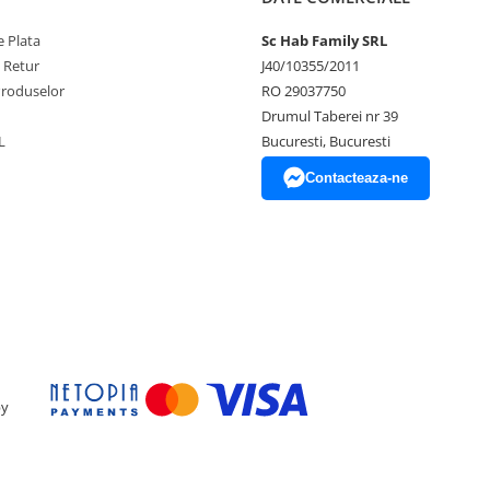
 Plata
Sc Hab Family SRL
e Retur
J40/10355/2011
Produselor
RO 29037750
Drumul Taberei nr 39
L
Bucuresti, Bucuresti
Contacteaza-ne
by