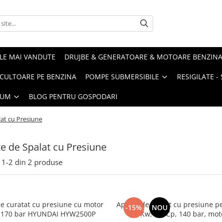
LE MAI VANDUTE
DRUJBE & GENERATOARE & MOTOARE BENZIN
ULTOARE PE BENZINA
POMPE SUBMERSIBILE
RESIGILATE 
IUM
BLOG PENTRU GOSPODARI
at cu Presiune
e de Spalat cu Presiune
1-
2
din
2
produse
e curatat cu presiune cu motor
Aparat de spalat cu presiune p
-15%
NOU
c 170 bar HYUNDAI HYW2500P
4.8 Kw, 6.5 Cp, 140 bar, mot