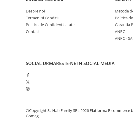
Hote bucatarie
Despre noi
Metode de
Consumabile
Termeni si Conditii
Politica d
Hota tavan
Politica de Confidentialitate
Garantia 
Hote cupolare
Contact
ANPC
Hote decorative
ANPC - SA
Hote incorporabile
Hote insula
Hote telescopice
SOCIAL
URMARESTE-NE IN SOCIAL MEDIA
Hote traditionale
Masini de Spalat Rufe & Uscatoare
Accesorii masini de spalat &
uscatoare
Masini automate de spalat rufe
Masini de spalat rufe cu uscator
©Copyright Sc Hab Family SRL 2026
Platforma E-commerce 
Masini de spalat rufe verticale
Gomag
Uscatoare de rufe
Masini de spalat vase