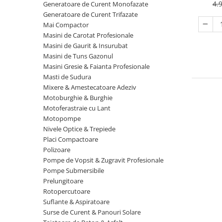
4.
Generatoare de Curent Monofazate
Prese Hidraulice
Masini de Tuns Gazonul
Aragazuri - cuptor electric
Laser nivel
Generatoare de Curent Trifazate
Scari
Aragazuri - cuptor gaz
Mai Compactor
Masini Gresie & Faianta
Masini de Gaurit & Insurubat
Masini de Carotat Profesionale
Profesionale
Aragazuri Rustice
Truse & Seturi Surubelnite
Masini de gaurit fixe & banc
Masini de Gaurit & Insurubat
Plite pe gaz
Ventuze Vaccum
Unelte de mana
Masini de Tuns Gazonul
Masini de Polisat
Plite pe inductie
Masti de Sudura
Masini Gresie & Faianta Profesionale
Chei pentru tevi & conducte
Masti de sudura
Plite vitroceramice
Masti de Sudura
Mixere & Amestecatoare Adeziv
Clesti Pentru Nituri
Mixere & Amestecatoare Adeziv
Articole Sanitare
Mixere & Amestecatoare Mortar
Motoburghie & Burghie
Motoburghie & Burghie
Betoniere
Motoare Electrice
Motoferastraie cu Lant
Motoferastraie cu Lant
Motopompe
Calorifere
Pistoale Aer Cald
Motopompe
Nivele Optice & Trepiede
Clesti & foarfece gradina
Polizoare
Placi Compactoare
Nivele Optice & Trepiede
Polizoare
Convectoare
Prelungitoare
Placi Compactoare
Pompe de Vopsit & Zugravit Profesionale
Cuptoare
Redresoare Auto
Pompe Submersibile
Polizoare
Cuptoare cu microunde
Prelungitoare
Rindele & Abricuri
Pompe de Vopsit & Zugravit
Rotopercutoare
Cuptoare cu microunde
Profesionale
Rotopercutoare
Suflante & Aspiratoare
incorporabile
Pompe Submersibile
Surse de Curent & Panouri Solare
Burghie
Cuptoare electrice