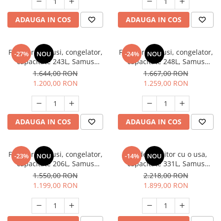
Masini de spalat vase incorporabile
ADAUGA IN COS
ADAUGA IN COS
Masini de spalat vase
independente
Motoburghiu/Foreza pamant
Frigider cu 2 usi, congelator,
Frigider cu 2 usi, congelator,
-27%
NOU
-24%
NOU
Pachete Incorporabile
capacitate 243L, Samus
capacitate 248L, Samus
SW384E
SW344E
1.644,00 RON
1.667,00 RON
Pirostrii & Arzatoare
1.200,00 RON
1.259,00 RON
Plasa umbrire
Pompe de stropit
ADAUGA IN COS
ADAUGA IN COS
Radiatoare
Semanatoare,Plantatoare
Sere
Frigider cu 2 usi, congelator,
Frigider, racitor cu o usa,
-23%
NOU
-14%
NOU
capacitate 206L, Samus
capacitate 331L, Samus
Sobe pe gaz & electrice
SX284E
SR456E
1.550,00 RON
2.218,00 RON
Suflante & Aspiratoare
1.199,00 RON
1.899,00 RON
Aspiratoare
Suflante Frunze