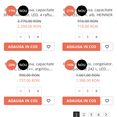
Frigider cu o usa, capacitate
Frigider cu o usa, capacitate
-17%
NOU
-21%
NOU
389 L, No-Frost, LED, 4 rafturi,
90 L, LED, E++, alb, HEINNER
E++, alb, HEINNER
2.770,00 RON
910,00 RON
2.299,00 RON
718,00 RON
ADAUGA IN COS
ADAUGA IN COS
Frigider cu o usa, capacitate
Frigider cu 2 usi, congelator,
-26%
NOU
-16%
NOU
90 L, LED, E++, argintiu,
capacitate 242 L, LED,
HEINNER
argintiu, HEINNER
990,00 RON
1.661,00 RON
737,00 RON
1.388,00 RON
ADAUGA IN COS
ADAUGA IN COS
1
2
3
4