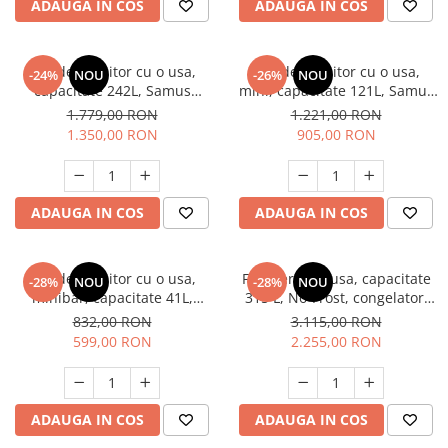
ADAUGA IN COS
ADAUGA IN COS
Unelte Gradinarit
Ventilatoare & Sisteme Racire
Aparate de aer conditionat
Frigider, racitor cu o usa,
Frigider, racitor cu o usa,
-24%
NOU
-26%
NOU
capacitate 242L, Samus
mini, capacitate 121L, Samus
Ventilatoare
SR296E
SR152
1.779,00 RON
1.221,00 RON
Zootehnie
1.350,00 RON
905,00 RON
Foarfeci tuns oi
Incubatoare oua
ADAUGA IN COS
ADAUGA IN COS
Frigider, racitor cu o usa,
Frigider cu o usa, capacitate
-28%
NOU
-28%
NOU
minibar, capacitate 41L,
315 L, No-Frost, congelator,
Samus SW064E
bleu, FRAM
832,00 RON
3.115,00 RON
599,00 RON
2.255,00 RON
ADAUGA IN COS
ADAUGA IN COS