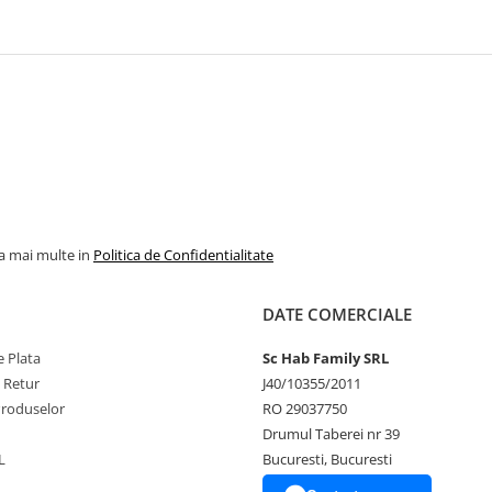
la mai multe in
Politica de Confidentialitate
DATE COMERCIALE
 Plata
Sc Hab Family SRL
e Retur
J40/10355/2011
Produselor
RO 29037750
Drumul Taberei nr 39
L
Bucuresti, Bucuresti