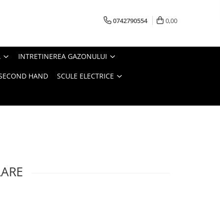
0742790554
0,00
A
INTRETINEREA GAZONULUI
- SECOND HAND
SCULE ELECTRICE
LARE