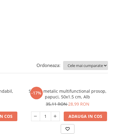
Ordoneaza:
ndabil,
Suport metalic multifunctional prosop,
-17%
papuci, 50x1.5 cm, Alb
35,11 RON
28,99 RON
N COS
ADAUGA IN COS