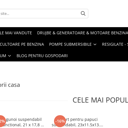
LE MAI VANDUTE
DRUJBE & GENERATOARE & MOTOARE BENZIN
ULTOARE PE BENZINA
POMPE SUBMERSIBILE
RESIGILATE 
IUM
BLOG PENTRU GOSPODARI
rii casa
CELE MAI POPU
 de gunoi suspendabil
Suport pentru papuci
2%
-16%
ifunctional, 21 x 17,8 x
suspendabil, 23x11.5x13.5