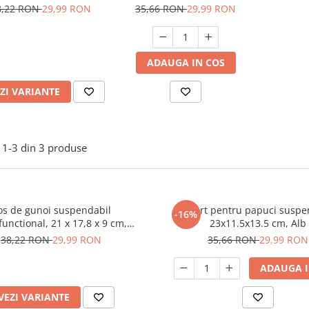
9 cm, Albastru
cm, Alb
8,22 RON
29,99 RON
35,66 RON
29,99 RON
ADAUGA IN COS
ZI VARIANTE
1-
3
din
3
produse
os de gunoi suspendabil
Suport pentru papuci suspe
-16%
functional, 21 x 17,8 x 9 cm,
23x11.5x13.5 cm, Alb
Albastru
38,22 RON
29,99 RON
35,66 RON
29,99 RON
ADAUGA I
VEZI VARIANTE