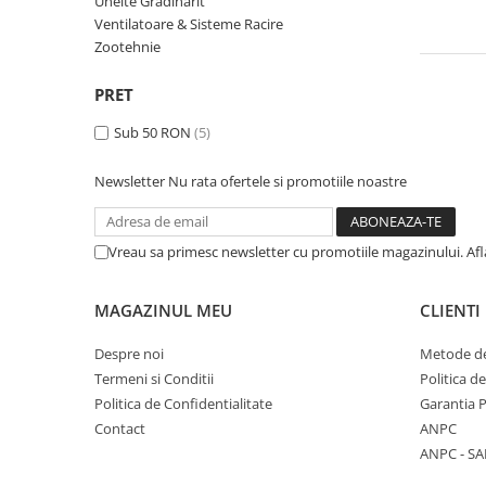
Unelte Gradinarit
Slefuitoare
Prelungitoare
Cuptoare incorporabile
Ventilatoare & Sisteme Racire
Vibratoare beton
Deshidratoare carne & fructe &
Rotopercutoare
Zootehnie
legume
Suflante & Aspiratoare
PRET
Electrocasnice mici
Surse de Curent & Panouri Solare
Sub 50 RON
(5)
Aparate de vidat
Taietoare de Beton & Asfalt
Articole Menaj
Trimmere & Motocoase
Newsletter
Nu rata ofertele si promotiile noastre
Espressoare & Cafetiere
Truse de Scule & Unelte
Friteuze aer cald
Gratare Electrice
Vreau sa primesc newsletter cu promotiile magazinului. Af
Masini de gheata
Masini de tocat carne
MAGAZINUL MEU
CLIENTI
Masini de umplut carnati
Despre noi
Metode de
Mixere bucatarie
Termeni si Conditii
Politica d
Prajitoare de paine
Politica de Confidentialitate
Garantia 
Roboti de bucatarie
Contact
ANPC
Statii de calcat
ANPC - SA
Furtune & Sisteme Irigatii