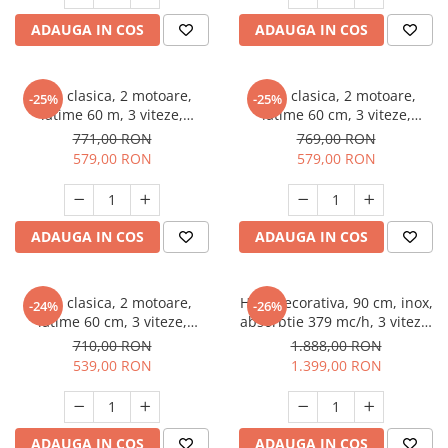
ADAUGA IN COS
ADAUGA IN COS
Hota clasica, 2 motoare,
Hota clasica, 2 motoare,
-25%
-25%
latime 60 m, 3 viteze,
latime 60 cm, 3 viteze,
absorbtie 297 m³/h, Inox,
absorbtie 297 m³/h, Inox,
771,00 RON
769,00 RON
PYRAMIS
PYRAMIS
579,00 RON
579,00 RON
ADAUGA IN COS
ADAUGA IN COS
Hota clasica, 2 motoare,
Hota decorativa, 90 cm, inox,
-24%
-26%
latime 60 cm, 3 viteze,
absorbtie 379 mc/h, 3 viteze,
absorbtie 297 m³/h, Alb,
1 motor, PYRAMIS
710,00 RON
1.888,00 RON
PYRAMIS
539,00 RON
1.399,00 RON
ADAUGA IN COS
ADAUGA IN COS