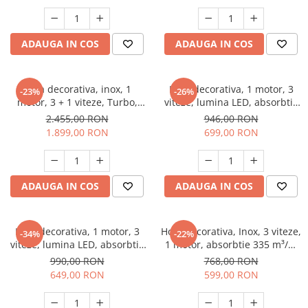
Unelte Gradinarit
Ventilatoare & Sisteme Racire
ADAUGA IN COS
ADAUGA IN COS
Aparate de aer conditionat
Ventilatoare
Zootehnie
Hota decorativa, inox, 1
Hota decorativa, 1 motor, 3
-23%
-26%
motor, 3 + 1 viteze, Turbo,
viteze, lumina LED, absorbtie
Foarfeci tuns oi
absorbtie 600 m³/h, latime 90
410 m³/h, latime 60 cm, Bej,
2.455,00 RON
946,00 RON
Incubatoare oua
cm, PYRAMIS
PYRAMIS
1.899,00 RON
699,00 RON
ADAUGA IN COS
ADAUGA IN COS
Hota decorativa, 1 motor, 3
Hota decorativa, Inox, 3 viteze,
-34%
-22%
viteze, lumina LED, absorbtie
1 motor, absorbtie 335 m³/h,
410 m³/h, latime 60 cm,
latime 60 cm, lumina LED,
990,00 RON
768,00 RON
Negru, PYRAMIS
PYRAMIS
649,00 RON
599,00 RON