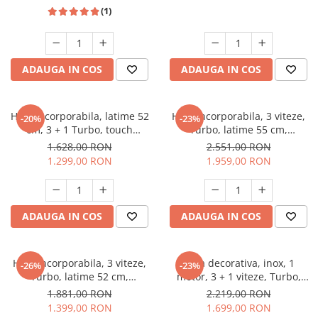
Inox, PYRAMIS
(1)
Masini de spalat vase incorporabile
Masini de spalat vase
independente
Motoburghiu/Foreza pamant
ADAUGA IN COS
ADAUGA IN COS
Pachete Incorporabile
Pirostrii & Arzatoare
Hota incorporabila, latime 52
Hota incorporabila, 3 viteze,
-20%
-23%
cm, 3 + 1 Turbo, touch
Turbo, latime 55 cm,
Plasa umbrire
control, absorbtie 760 m³/h,
absorbtie 730 m³/h, clasa A,
1.628,00 RON
2.551,00 RON
Pompe de stropit
filtre aluminiu, lumina LED,
lumina LED, Inox, PYRAMIS
1.299,00 RON
1.959,00 RON
Negru, PYRAMIS
Radiatoare
Semanatoare,Plantatoare
ADAUGA IN COS
ADAUGA IN COS
Sere
Sobe pe gaz & electrice
Hota incorporabila, 3 viteze,
Hota decorativa, inox, 1
Suflante & Aspiratoare
-26%
-23%
Turbo, latime 52 cm,
motor, 3 + 1 viteze, Turbo,
Aspiratoare
absorbtie 580 m³/h, lumina
absorbtie 600 m³/h, latime 60
1.881,00 RON
2.219,00 RON
LED, Gri, PYRAMIS
cm, PYRAMIS
Suflante Frunze
1.399,00 RON
1.699,00 RON