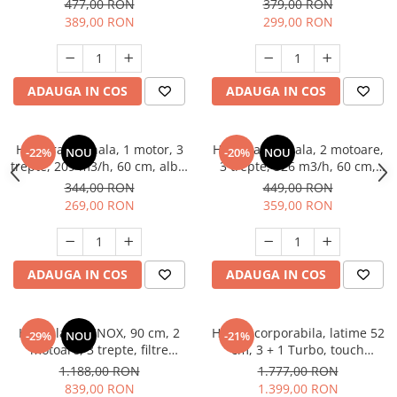
477,00 RON
379,00 RON
Hote bucatarie
389,00 RON
299,00 RON
Consumabile
Hota tavan
Hote cupolare
ADAUGA IN COS
ADAUGA IN COS
Hote decorative
Hote incorporabile
Hota traditionala, 1 motor, 3
Hota traditionala, 2 motoare,
-22%
NOU
-20%
NOU
Hote insula
trepte, 209 m3/h, 60 cm, alba,
3 trepte, 326 m3/h, 60 cm,
Hote telescopice
Heinner
filtre aluminiu, alba, Heinner
344,00 RON
449,00 RON
Hote traditionale
269,00 RON
359,00 RON
Masini de Spalat Rufe & Uscatoare
Accesorii masini de spalat &
uscatoare
ADAUGA IN COS
ADAUGA IN COS
Masini automate de spalat rufe
Masini de spalat rufe cu uscator
Hota clasica INOX, 90 cm, 2
Hota incorporabila, latime 52
-29%
NOU
-21%
Masini de spalat rufe verticale
motoare, 3 trepte, filtre
cm, 3 + 1 Turbo, touch
Uscatoare de rufe
aluminiu, 348 m³/h, Studio
control, absorbtie 760 m³/h,
1.188,00 RON
1.777,00 RON
Casa
filtre aluminiu, lumina LED,
Masini de spalat vase
839,00 RON
1.399,00 RON