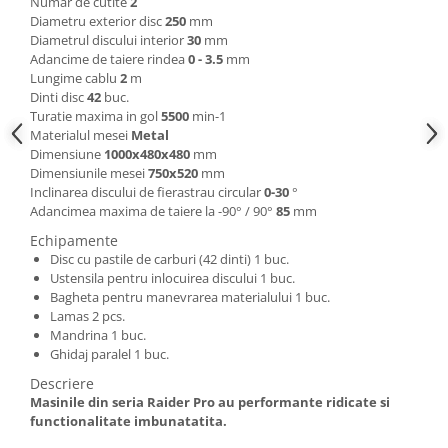
Numar de cutite
2
Masini de spalat vase incorporabile
Diametru exterior disc
250
mm
Diametrul discului interior
30
mm
Masini de spalat vase
Adancime de taiere rindea
0 - 3.5
mm
independente
Lungime cablu
2
m
Motoburghiu/Foreza pamant
Dinti disc
42
buc.
Turatie maxima in gol
5500
min-1
Pachete Incorporabile
Materialul mesei
Metal
Dimensiune
1000x480x480
mm
Pirostrii & Arzatoare
Dimensiunile mesei
750x520
mm
Plasa umbrire
Inclinarea discului de fierastrau circular
0-30
°
Adancimea maxima de taiere la -90° / 90°
85
mm
Pompe de stropit
Echipamente
Radiatoare
Disc cu pastile de carburi (42 dinti) 1 buc.
Ustensila pentru inlocuirea discului 1 buc.
Semanatoare,Plantatoare
Bagheta pentru manevrarea materialului 1 buc.
Sere
Lamas 2 pcs.
Mandrina 1 buc.
Sobe pe gaz & electrice
Ghidaj paralel 1 buc.
Suflante & Aspiratoare
Descriere
Masinile din seria Raider Pro au performante ridicate si
Aspiratoare
functionalitate imbunatatita.
Suflante Frunze