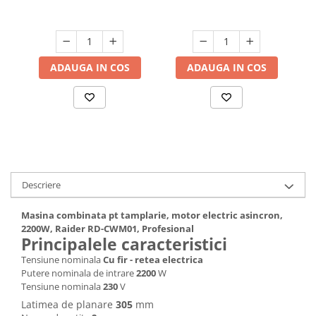
Hote bucatarie
Consumabile
Hota tavan
ADAUGA IN COS
ADAUGA IN COS
Hote cupolare
Hote decorative
Hote incorporabile
Hote insula
Hote telescopice
Hote traditionale
Masini de Spalat Rufe & Uscatoare
Descriere
Accesorii masini de spalat &
Masina combinata pt tamplarie, motor electric asincron,
uscatoare
2200W, Raider RD-CWM01, Profesional
Masini automate de spalat rufe
Principalele caracteristici
Masini de spalat rufe cu uscator
Tensiune nominala
Cu fir - retea electrica
Masini de spalat rufe verticale
Putere nominala de intrare
2200
W
Tensiune nominala
230
V
Uscatoare de rufe
Latimea de planare
305
mm
Masini de spalat vase