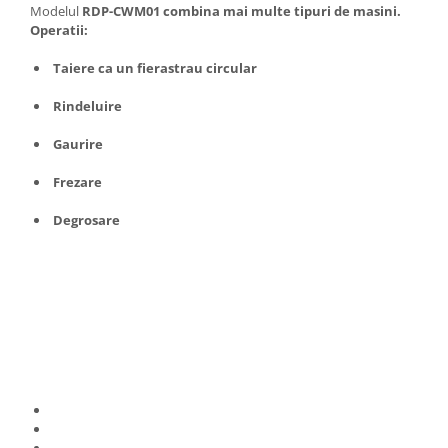
Unelte Gradinarit
Modelul
RDP-CWM01
combina mai multe tipuri de masini.
Operatii:
Ventilatoare & Sisteme Racire
Taiere ca un fierastrau circular
Aparate de aer conditionat
Ventilatoare
Rindeluire
Zootehnie
Gaurire
Foarfeci tuns oi
Incubatoare oua
Frezare
Degrosare