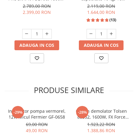
8000Rpm, 230V
programe, clasa A, 1400
2.789,00 RON
2.119,00 RON
Rpm, motor inverter,
2.399,00 RON
1.644,00 RON
display LED, Alb, ALBALUX
(13)
ADAUGA IN COS
ADAUGA IN COS
PRODUSE SIMILARE
Incarcator pompa vermorel,
Ciocan demolator Tolsen
-29%
-28%
12V, Micul Fermier GF-0658
88552, 1600W, FX Force
Xpress
69,00 RON
1.923,22 RON
49,00 RON
1.388,86 RON