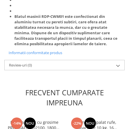
Blatul masinii
RDP-CWM01
este confectionat din
aluminiu turnat cu pereti subtiri, care ofera atat
stabilitatea necesara la munca, dar cu o greutate
minima. Dispune de un dispozitiv suplimentar care
faciliteaza transportul placii in timpul planarii, ceea ce
elimina posibilitatea apropierii lamelor de taiere.
Informatii conformitate produs
Review-uri
(0)
FRECVENT CUMPARATE
IMPREUNA
Rindea, abric cu grosime
Masina de spalat rufe,
-14%
NOU
-22%
NOU
PROCRAFT, PD2100, 1800W,
capacitate 10 kg, 16