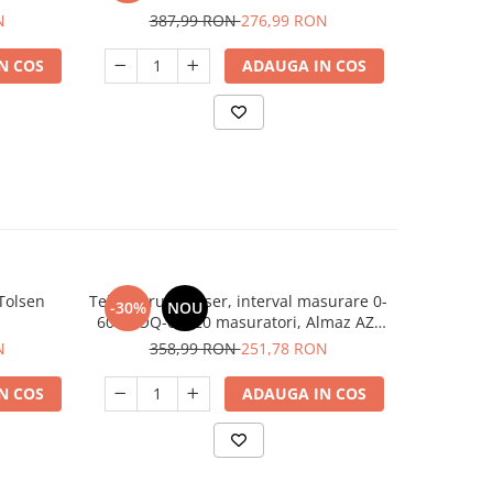
N
387,99 RON
276,99 RON
26
N COS
ADAUGA IN COS
 Tolsen
Telemetru cu laser, interval masurare 0-
Motor ele
-30%
NOU
-23%
60m, OQ-60, 20 masuratori, Almaz AZ-
3000 rpm,
SE007
N
358,99 RON
251,78 RON
89
N COS
ADAUGA IN COS