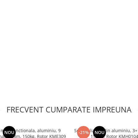
FRECVENT CUMPARATE IMPREUNA
 multifunctionala, aluminiu, 9
Scara pliabila din aluminiu, 3+
NOU
-21%
NOU
 max 6.48m, 150kg, Rotor KME309
150 kg, Rotor KMH010