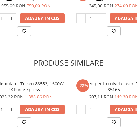
.055,00 RON
750,00 RON
345,00 RON
274,00 RO
ADAUGA IN COS
ADAUGA I
PRODUSE SIMILARE
demolator Tolsen 88552, 1600W,
Trepied pentru nivela laser,
-28%
FX Force Xpress
35165
.923,22 RON
1.388,86 RON
207,11 RON
149,30 RO
ADAUGA IN COS
ADAUGA I