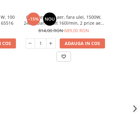
 W, 100
Compresor de aer, fara ulei, 1500W,
Compresor de 
-15%
NOU
-17%
N
n 65516
24L, 8 bar, debit 160l/min, 2 prize aer,
1500W, 8 b
220V, Detoolz DZ-C332
Ra
814,00 RON
689,00 RON
908,
 COS
ADAUGA IN COS