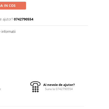
A IN COS
e ajutor?
0742790554
informatii
Ai nevoie de ajutor?
e
Suna la 0742790554