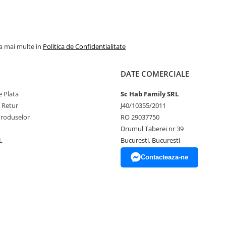
la mai multe in
Politica de Confidentialitate
DATE COMERCIALE
 Plata
Sc Hab Family SRL
e Retur
J40/10355/2011
Produselor
RO 29037750
Drumul Taberei nr 39
L
Bucuresti, Bucuresti
Contacteaza-ne