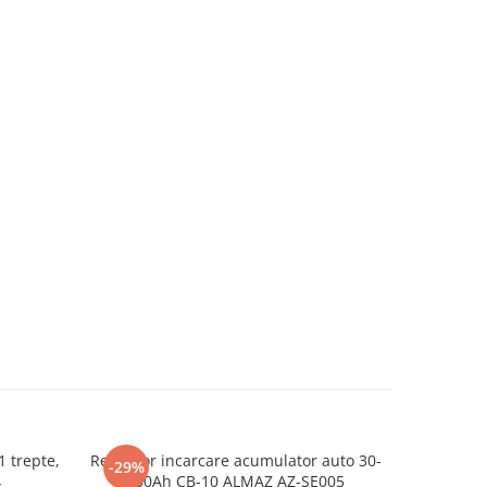
1 trepte,
Redresor incarcare acumulator auto 30-
Redresor
-29%
-26%
4
150Ah CB-10 ALMAZ AZ-SE005
acumulator