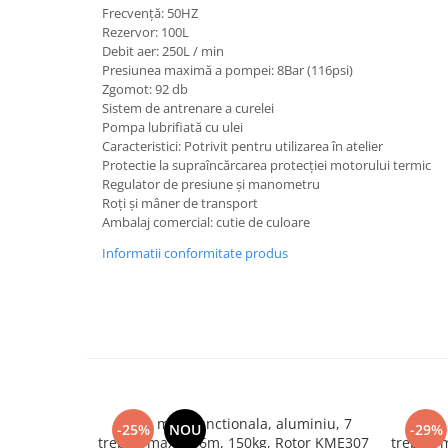
Frecvență: 50HZ
Hote bucatarie
Rezervor: 100L
Consumabile
Debit aer: 250L / min
Presiunea maximă a pompei: 8Bar (116psi)
Hota tavan
Zgomot: 92 db
Hote cupolare
Sistem de antrenare a curelei
Hote decorative
Pompa lubrifiată cu ulei
Caracteristici: Potrivit pentru utilizarea în atelier
Hote incorporabile
Protectie la supraîncărcarea protecției motorului termic
Hote insula
Regulator de presiune și manometru
Roți și mâner de transport
Hote telescopice
Ambalaj comercial: cutie de culoare
Hote traditionale
Informatii conformitate produs
Masini de Spalat Rufe & Uscatoare
Accesorii masini de spalat &
uscatoare
Masini automate de spalat rufe
Masini de spalat rufe cu uscator
Masini de spalat rufe verticale
Uscatoare de rufe
Scara multifunctionala, aluminiu, 7
Scara
-25%
NOU
-29%
Masini de spalat vase
trepte, max 4.86m, 150kg, Rotor KME307
trepte,