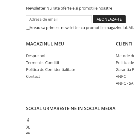
Unelte Gradinarit
Newsletter
Nu rata ofertele si promotiile noastre
Ventilatoare & Sisteme Racire
Aparate de aer conditionat
Vreau sa primesc newsletter cu promotiile magazinului. Af
Ventilatoare
Zootehnie
MAGAZINUL MEU
CLIENTI
Foarfeci tuns oi
Incubatoare oua
Despre noi
Metode de
Termeni si Conditii
Politica d
Politica de Confidentialitate
Garantia 
Contact
ANPC
ANPC - SA
SOCIAL
URMARESTE-NE IN SOCIAL MEDIA