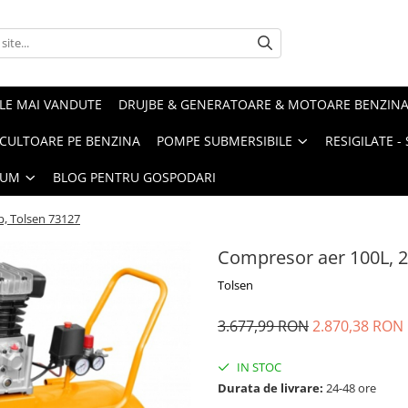
LE MAI VANDUTE
DRUJBE & GENERATOARE & MOTOARE BENZIN
ULTOARE PE BENZINA
POMPE SUBMERSIBILE
RESIGILATE 
IUM
BLOG PENTRU GOSPODARI
p, Tolsen 73127
Compresor aer 100L, 2
Tolsen
3.677,99 RON
2.870,38 RON
IN STOC
Durata de livrare:
24-48 ore