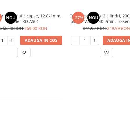
or pneumatic capse, 12.8x1mm,
Compresor auto, 2 cilindri, 200
%
NOU
-27%
NOU
Raider RD-AS01
psi, 12 V, LED, 40 l/min, Tolse
366,00 RON
269,00 RON
341,99 RON
249,99 RON
ADAUGA IN COS
ADAUGA IN