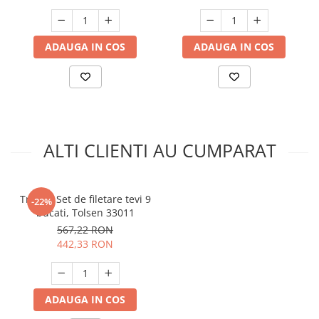
CNO-OB-152E
Unelte Gradinarit
Ventilatoare & Sisteme Racire
ADAUGA IN COS
ADAUGA IN COS
Aparate de aer conditionat
Ventilatoare
Zootehnie
Foarfeci tuns oi
Incubatoare oua
ALTI CLIENTI AU CUMPARAT
Trusa / Set de filetare tevi 9
-22%
bucati, Tolsen 33011
567,22 RON
442,33 RON
ADAUGA IN COS