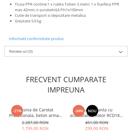
Trusa PPR contine:1 x ruleta Tolsen 3 metri; 1 x foarfeca PPR
Masini de spalat vase incorporabile
max 42mm; o șurubelniță PH1x100mm
Masini de spalat vase
Cutie de transport si depozitare metalica
independente
Greutate 5,9 kg
Motoburghiu/Foreza pamant
Pachete Incorporabile
Informatii conformitate produs
Pirostrii & Arzatoare
Review-uri
(0)
Plasa umbrire
Pompe de stropit
Radiatoare
FRECVENT CUMPARATE
Semanatoare,Plantatoare
IMPREUNA
Sere
Sobe pe gaz & electrice
Suflante & Aspiratoare
Masina de Carotat
Autofiletanta cu
-21%
-34%
NOU
Profesionala, beton armat,
acumulator, Rotor RCD18Li,
Aspiratoare
materiale dure, Ø152MM,
18V, 2000Rpm, 2
2.287,00 RON
451,00 RON
Suflante Frunze
2.88KW, STAND INCLUS -
acumulatori LI-ION, 2 AH
1.799,00 RON
299,00 RON