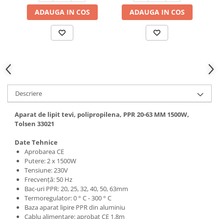
Hote bucatarie
ADAUGA IN COS
ADAUGA IN COS
Consumabile
Hota tavan
Hote cupolare
Hote decorative
Hote incorporabile
Hote insula
Descriere
Hote telescopice
Hote traditionale
Aparat de lipit tevi, polipropilena, PPR 20-63 MM 1500W,
Tolsen 33021
Masini de Spalat Rufe & Uscatoare
Accesorii masini de spalat &
Date Tehnice
uscatoare
Aprobarea CE
Putere: 2 x 1500W
Masini automate de spalat rufe
Tensiune: 230V
Masini de spalat rufe cu uscator
Frecvență: 50 Hz
Masini de spalat rufe verticale
Bac-uri PPR: 20, 25, 32, 40, 50, 63mm
Termoregulator: 0 ° C - 300 ° C
Uscatoare de rufe
Baza aparat lipire PPR din aluminiu
Masini de spalat vase
Cablu alimentare: aprobat CE 1.8m