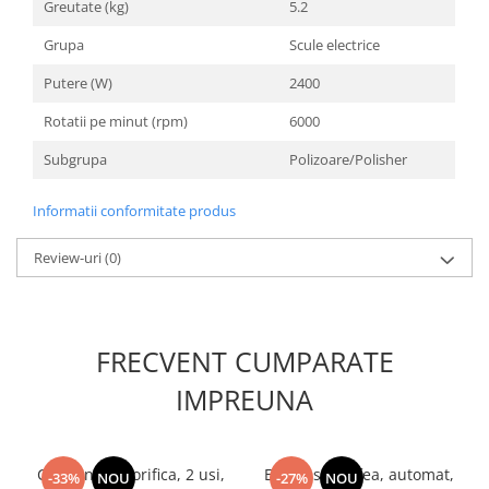
Greutate (kg)
5.2
Unelte Gradinarit
Ventilatoare & Sisteme Racire
Grupa
Scule electrice
Aparate de aer conditionat
Putere (W)
2400
Ventilatoare
Rotatii pe minut (rpm)
6000
Zootehnie
Subgrupa
Polizoare/Polisher
Foarfeci tuns oi
Incubatoare oua
Informatii conformitate produs
Review-uri
(0)
FRECVENT CUMPARATE
IMPREUNA
Combina frigorifica, 2 usi,
Espressor cafea, automat,
-33%
NOU
-27%
NOU