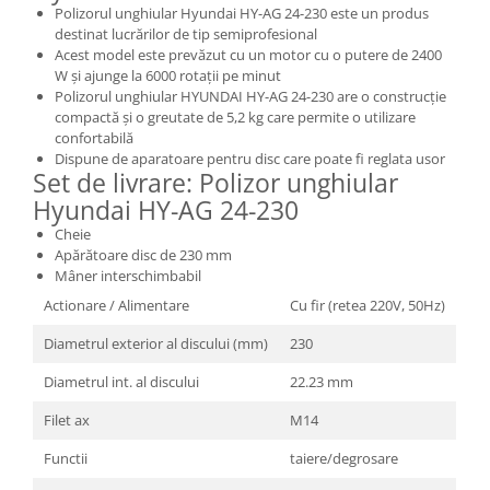
Polizorul unghiular Hyundai HY-AG 24-230 este un produs
Masini de spalat vase incorporabile
destinat lucrărilor de tip semiprofesional
Masini de spalat vase
Acest model este prevăzut cu un motor cu o putere de 2400
independente
W și ajunge la 6000 rotații pe minut
Polizorul unghiular HYUNDAI HY-AG 24-230 are o construcție
Motoburghiu/Foreza pamant
compactă și o greutate de 5,2 kg care permite o utilizare
Pachete Incorporabile
confortabilă
Dispune de aparatoare pentru disc care poate fi reglata usor
Pirostrii & Arzatoare
Set de livrare: Polizor unghiular
Hyundai HY-AG 24-230
Plasa umbrire
Cheie
Pompe de stropit
Apărătoare disc de 230 mm
Radiatoare
Mâner interschimbabil
Semanatoare,Plantatoare
Actionare / Alimentare
Cu fir (retea 220V, 50Hz)
Sere
Diametrul exterior al discului (mm)
230
Sobe pe gaz & electrice
Diametrul int. al discului
22.23 mm
Suflante & Aspiratoare
Filet ax
M14
Aspiratoare
Functii
taiere/degrosare
Suflante Frunze