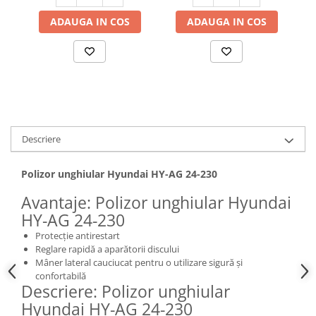
Hote bucatarie
ADAUGA IN COS
ADAUGA IN COS
Consumabile
Hota tavan
Hote cupolare
Hote decorative
Hote incorporabile
Hote insula
Descriere
Hote telescopice
Hote traditionale
Polizor unghiular Hyundai HY-AG 24-230
Masini de Spalat Rufe & Uscatoare
Avantaje: Polizor unghiular Hyundai
Accesorii masini de spalat &
HY-AG 24-230
uscatoare
Masini automate de spalat rufe
Protecție antirestart
Reglare rapidă a aparătorii discului
Masini de spalat rufe cu uscator
Mâner lateral cauciucat pentru o utilizare sigură și
Masini de spalat rufe verticale
confortabilă
Descriere: Polizor unghiular
Uscatoare de rufe
Hyundai HY-AG 24-230
Masini de spalat vase