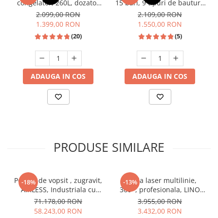
congelator, 260L, dozator
15 bari, 9 tipuri de bauturi,
de apa, Inox, SAMUS
rezervor lapte, putere
2.099,00 RON
2.109,00 RON
1350W, SAMUS
1.399,00 RON
1.550,00 RON
(20)
(5)
ADAUGA IN COS
ADAUGA IN COS
PRODUSE SIMILARE
Pompa de vopsit , zugravit,
Nivela laser multilinie,
-18%
-13%
AIRLESS, Industriala cu
360*, profesionala, LINO
carucior, complet echipata,
L6G - LI-ION - TWIST250 -
71.178,00 RON
3.955,00 RON
7,5L/MIN - LARIUS THOR
UAL130 - LEICA-912971
58.243,00 RON
3.432,00 RON