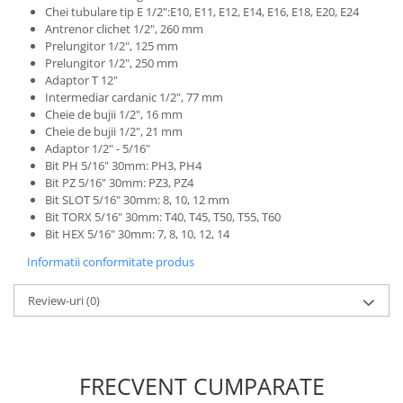
Unelte Gradinarit
Chei tubulare tip E 1/2":E10, E11, E12, E14, E16, E18, E20, E24
Antrenor clichet 1/2", 260 mm
Ventilatoare & Sisteme Racire
Prelungitor 1/2", 125 mm
Aparate de aer conditionat
Prelungitor 1/2", 250 mm
Adaptor T 12"
Ventilatoare
Intermediar cardanic 1/2", 77 mm
Zootehnie
Cheie de bujii 1/2", 16 mm
Cheie de bujii 1/2", 21 mm
Foarfeci tuns oi
Adaptor 1/2" - 5/16"
Incubatoare oua
Bit PH 5/16" 30mm: PH3, PH4
Bit PZ 5/16" 30mm: PZ3, PZ4
Bit SLOT 5/16" 30mm: 8, 10, 12 mm
Bit TORX 5/16" 30mm: T40, T45, T50, T55, T60
Bit HEX 5/16" 30mm: 7, 8, 10, 12, 14
Informatii conformitate produs
Review-uri
(0)
FRECVENT CUMPARATE