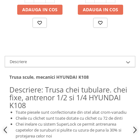
Hote bucatarie
ADAUGA IN COS
ADAUGA IN COS
Consumabile
Hota tavan
Hote cupolare
Hote decorative
Hote incorporabile
Hote insula
Descriere
Hote telescopice
Hote traditionale
Trusa scule, mecanici HYUNDAI K108
Masini de Spalat Rufe & Uscatoare
Descriere: Trusa chei tubulare. chei
Accesorii masini de spalat &
fixe, antrenor 1/2 si 1/4 HYUNDAI
uscatoare
K108
Masini automate de spalat rufe
Toate piesele sunt confectionate din otel aliat crom-vanadiu
Masini de spalat rufe cu uscator
Cheile cu clichet sunt toate dotate cu clichet cu 72 de dinti
Masini de spalat rufe verticale
Chei inelare cu sistem SuperLock ce permit antrenarea
Uscatoare de rufe
capetelor de suruburi si piulite cu uzura de pana la 30% si
protejarea celor noi
Masini de spalat vase