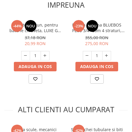
IMPREUNA
Adaptor furtun, pentru
Furtun gradina BLUEBOS
-44%
NOU
-23%
NOU
baterie chiuveta, LUXE GX,
PLUS 3/4" 50m 4 straturi,
Gardex 403406
clasa 3 rezistenta, insertie,
37,18 RON
355,00 RON
GF-2119
20,99 RON
275,00 RON
ADAUGA IN COS
ADAUGA IN COS
ALTI CLIENTI AU CUMPARAT
Trusa scule, mecanici
Set 94 chei tubulare si biti
-42%
-42%