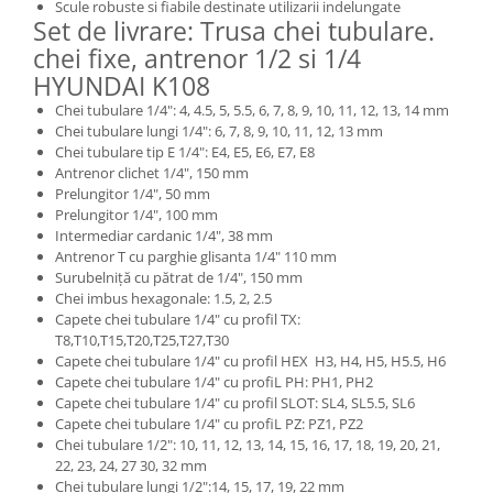
Scule robuste si fiabile destinate utilizarii indelungate
Masini de spalat vase incorporabile
Set de livrare: Trusa chei tubulare.
chei fixe, antrenor 1/2 si 1/4
Masini de spalat vase
independente
HYUNDAI K108
Motoburghiu/Foreza pamant
Chei tubulare 1/4": 4, 4.5, 5, 5.5, 6, 7, 8, 9, 10, 11, 12, 13, 14 mm
Chei tubulare lungi 1/4": 6, 7, 8, 9, 10, 11, 12, 13 mm
Pachete Incorporabile
Chei tubulare tip E 1/4": E4, E5, E6, E7, E8
Pirostrii & Arzatoare
Antrenor clichet 1/4", 150 mm
Prelungitor 1/4", 50 mm
Plasa umbrire
Prelungitor 1/4", 100 mm
Intermediar cardanic 1/4", 38 mm
Pompe de stropit
Antrenor T cu parghie glisanta 1/4" 110 mm
Radiatoare
Surubelniță cu pătrat de 1/4", 150 mm
Chei imbus hexagonale: 1.5, 2, 2.5
Semanatoare,Plantatoare
Capete chei tubulare 1/4" cu profil TX:
T8,T10,T15,T20,T25,T27,T30
Sere
Capete chei tubulare 1/4" cu profil HEX H3, H4, H5, H5.5, H6
Sobe pe gaz & electrice
Capete chei tubulare 1/4" cu profiL PH: PH1, PH2
Capete chei tubulare 1/4" cu profil SLOT: SL4, SL5.5, SL6
Suflante & Aspiratoare
Capete chei tubulare 1/4" cu profiL PZ: PZ1, PZ2
Aspiratoare
Chei tubulare 1/2": 10, 11, 12, 13, 14, 15, 16, 17, 18, 19, 20, 21,
22, 23, 24, 27 30, 32 mm
Suflante Frunze
Chei tubulare lungi 1/2":14, 15, 17, 19, 22 mm