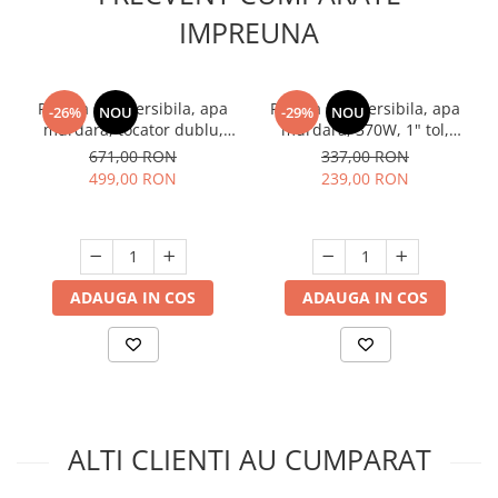
IMPREUNA
Pompa submersibila, apa
Pompa submersibila, apa
-26%
NOU
-29%
NOU
murdara, tocator dublu,
murdara, 370W, 1" tol,
370W, max 8 m³/h, INOX,
aspiratie 7m, refulare 14m,
671,00 RON
337,00 RON
DDT V370T
plutitor, 2 m3/h, Raider RD-
499,00 RON
239,00 RON
CAWP50
ADAUGA IN COS
ADAUGA IN COS
ALTI CLIENTI AU CUMPARAT