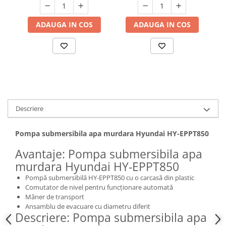
Hote bucatarie
ADAUGA IN COS
ADAUGA IN COS
Consumabile
Hota tavan
Hote cupolare
Hote decorative
Hote incorporabile
Hote insula
Hote telescopice
Descriere
Hote traditionale
Masini de Spalat Rufe & Uscatoare
Pompa submersibila apa murdara Hyundai HY-EPPT850
Accesorii masini de spalat &
Avantaje: Pompa submersibila apa
uscatoare
murdara Hyundai HY-EPPT850
Masini automate de spalat rufe
Pompă submersibilă HY-EPPT850 cu o carcasă din plastic
Masini de spalat rufe cu uscator
Comutator de nivel pentru funcționare automată
Masini de spalat rufe verticale
Mâner de transport
Ansamblu de evacuare cu diametru diferit
Uscatoare de rufe
Descriere: Pompa submersibila apa
Masini de spalat vase