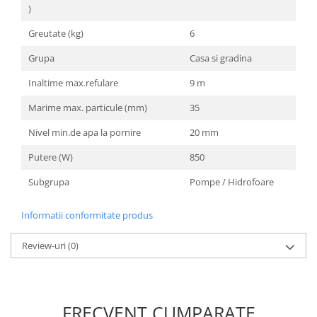
Unelte Gradinarit
)
Ventilatoare & Sisteme Racire
Greutate (kg)
6
Aparate de aer conditionat
Grupa
Casa si gradina
Ventilatoare
Inaltime max.refulare
9 m
Zootehnie
Foarfeci tuns oi
Marime max. particule (mm)
35
Incubatoare oua
Nivel min.de apa la pornire
20 mm
Putere (W)
850
Subgrupa
Pompe / Hidrofoare
Informatii conformitate produs
Review-uri
(0)
FRECVENT CUMPARATE