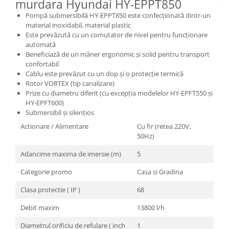
murdara Hyundai HY-EPPT850
Masini de spalat vase incorporabile
Pompă submersibilă HY-EPPT850 este confecționată dintr-un
Masini de spalat vase
material inoxidabil, material plastic
independente
Este prevăzută cu un comutator de nivel pentru funcționare
automată
Motoburghiu/Foreza pamant
Beneficiază de un mâner ergonomic și solid pentru transport
Pachete Incorporabile
confortabil
Cablu este prevăzut cu un dop și o protecție termică
Pirostrii & Arzatoare
Rotor VORTEX (tip canalizare)
Prize cu diametru diferit (cu excepția modelelor HY-EPFT550 și
Plasa umbrire
HY-EPFT600)
Pompe de stropit
Submersibil și silențios
Actionare / Alimentare
Cu fir (retea 220V,
Radiatoare
50Hz)
Semanatoare,Plantatoare
Adancime maxima de imersie (m)
5
Sere
Categorie promo
Casa si Gradina
Sobe pe gaz & electrice
Clasa protectie ( IP )
68
Suflante & Aspiratoare
Aspiratoare
Debit maxim
13800 l/h
Suflante Frunze
Diametrul orificiu de refulare ( inch
1