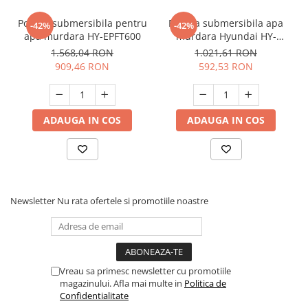
Pompa submersibila pentru
Pompa submersibila apa
-42%
-42%
apa murdara HY-EPFT600
murdara Hyundai HY-
EPIT550
1.568,04 RON
1.021,61 RON
909,46 RON
592,53 RON
ADAUGA IN COS
ADAUGA IN COS
Newsletter
Nu rata ofertele si promotiile noastre
Vreau sa primesc newsletter cu promotiile
magazinului. Afla mai multe in
Politica de
Confidentialitate