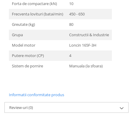
Unelte Gradinarit
Forta de compactare (kN)
10
Ventilatoare & Sisteme Racire
Frecventa lovituri (batai/min)
450 - 650
Aparate de aer conditionat
Greutate (kg)
80
Ventilatoare
Grupa
Constructii & Industrie
Zootehnie
Foarfeci tuns oi
Model motor
Loncin 165F-3H
Incubatoare oua
Putere motor (CP)
4
Sistem de pornire
Manuala (la sfoara)
Informatii conformitate produs
Review-uri
(0)