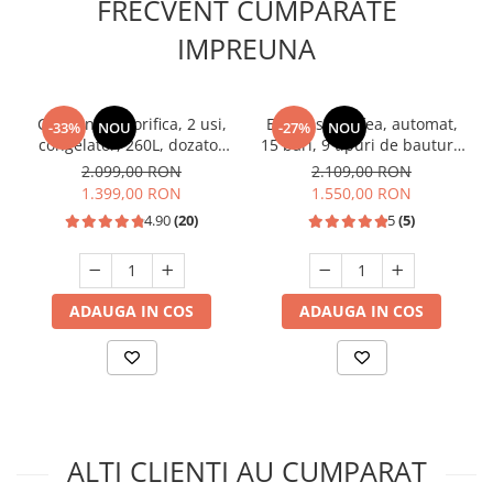
FRECVENT CUMPARATE
IMPREUNA
Combina frigorifica, 2 usi,
Espressor cafea, automat,
-33%
NOU
-27%
NOU
congelator, 260L, dozator
15 bari, 9 tipuri de bauturi,
de apa, Inox, SAMUS
rezervor lapte, putere
2.099,00 RON
2.109,00 RON
1350W, SAMUS
1.399,00 RON
1.550,00 RON
4.90
(20)
5
(5)
ADAUGA IN COS
ADAUGA IN COS
ALTI CLIENTI AU CUMPARAT