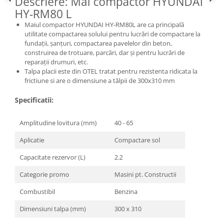
Descriere: Mai compactor HYUNDAI
Masini de spalat vase incorporabile
HY-RM80 L
Masini de spalat vase
Maiul compactor HYUNDAI HY-RM80L are ca principală
independente
utilitate compactarea solului pentru lucrări de compactare la
fundații, șanțuri, compactarea pavelelor din beton,
Motoburghiu/Foreza pamant
construirea de trotuare, parcări, dar și pentru lucrări de
Pachete Incorporabile
reparații drumuri, etc.
Talpa placii este din OTEL tratat pentru rezistenta ridicata la
Pirostrii & Arzatoare
frictiune si are o dimensiune a tălpii de 300x310 mm
Plasa umbrire
Specificatii:
Pompe de stropit
Radiatoare
Amplitudine lovitura (mm)
40 - 65
Semanatoare,Plantatoare
Aplicatie
Compactare sol
Sere
Capacitate rezervor (L)
2.2
Sobe pe gaz & electrice
Categorie promo
Masini pt. Constructii
Suflante & Aspiratoare
Combustibil
Benzina
Aspiratoare
Dimensiuni talpa (mm)
300 x 310
Suflante Frunze