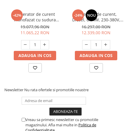
Generator de curent
Generator de curent,
-42%
-24%
NOU
monofazat cu sudura
Diesel, 6.5KW, 230-380V,
HYUNDAI HYKW220DC-M
HEAVY DUTY -
19.077,96 RON
16.297,00 RON
INSONORIZAT - KONNER &
11.065,22 RON
12.339,00 RON
SOHNEN - KS-8200DE-1/3-
HD-ATSR
ADAUGA IN COS
ADAUGA IN COS
Newsletter
Nu rata ofertele si promotiile noastre
Vreau sa primesc newsletter cu promotiile
magazinului. Afla mai multe in
Politica de
Confidentialitate