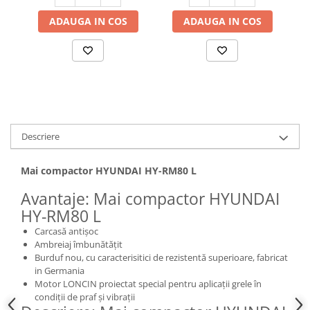
Hote bucatarie
ADAUGA IN COS
ADAUGA IN COS
Consumabile
Hota tavan
Hote cupolare
Hote decorative
Hote incorporabile
Hote insula
Descriere
Hote telescopice
Hote traditionale
Mai compactor HYUNDAI HY-RM80 L
Masini de Spalat Rufe & Uscatoare
Avantaje: Mai compactor HYUNDAI
Accesorii masini de spalat &
HY-RM80 L
uscatoare
Masini automate de spalat rufe
Carcasă antișoc
Ambreiaj îmbunătățit
Masini de spalat rufe cu uscator
Burduf nou, cu caracterisitici de rezistentă superioare, fabricat
Masini de spalat rufe verticale
in Germania
Motor LONCIN proiectat special pentru aplicații grele în
Uscatoare de rufe
condiții de praf și vibrații
Masini de spalat vase