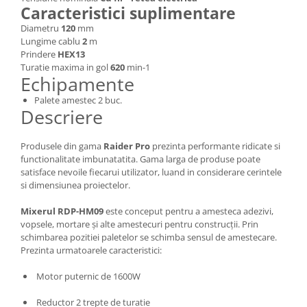
Caracteristici suplimentare
Masini de spalat vase incorporabile
Diametru
120
mm
Masini de spalat vase
Lungime cablu
2
m
independente
Prindere
HEX13
Motoburghiu/Foreza pamant
Turatie maxima in gol
620
min-1
Echipamente
Pachete Incorporabile
Palete amestec 2 buc.
Pirostrii & Arzatoare
Descriere
Plasa umbrire
Produsele din gama
Raider Pro
prezinta performante ridicate si
Pompe de stropit
functionalitate imbunatatita. Gama larga de produse poate
Radiatoare
satisface nevoile fiecarui utilizator, luand in considerare cerintele
si dimensiunea proiectelor.
Semanatoare,Plantatoare
Mixerul RDP-HM09
este conceput pentru a amesteca adezivi,
Sere
vopsele, mortare și alte amestecuri pentru construcții. Prin
Sobe pe gaz & electrice
schimbarea pozitiei paletelor se schimba sensul de amestecare.
Prezinta urmatoarele caracteristici:
Suflante & Aspiratoare
Aspiratoare
Motor puternic de 1600W
Suflante Frunze
Reductor 2 trepte de turatie