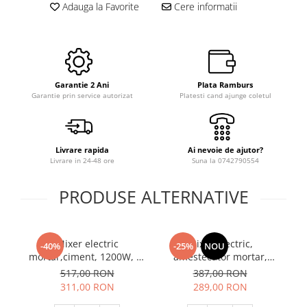
Slefuitoare
Adauga la Favorite
Cere informatii
Prelungitoare
Cuptoare incorporabile
Vibratoare beton
Deshidratoare carne & fructe &
Rotopercutoare
legume
Suflante & Aspiratoare
Electrocasnice mici
Surse de Curent & Panouri Solare
Aparate de vidat
Garantie 2 Ani
Plata Ramburs
Taietoare de Beton & Asfalt
Garantie prin service autorizat
Platesti cand ajunge coletul
Articole Menaj
Trimmere & Motocoase
Espressoare & Cafetiere
Truse de Scule & Unelte
Friteuze aer cald
Livrare rapida
Ai nevoie de ajutor?
Gratare Electrice
Livrare in 24-48 ore
Suna la 0742790554
Masini de gheata
Masini de tocat carne
PRODUSE ALTERNATIVE
Masini de umplut carnati
Mixere bucatarie
Mixer electric
Mixer electric,
Prajitoare de paine
-40%
-25%
NOU
mortar,ciment, 1200W, 0-
amestecator mortar,
m
Roboti de bucatarie
600min-1, Raider RD-
adeziv, 2000W, 220V,
4
517,00 RON
387,00 RON
Statii de calcat
HM07
Rotor RM2000
311,00 RON
289,00 RON
Furtune & Sisteme Irigatii