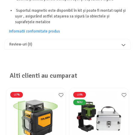
Aparate de aer conditionat
Ventilatoare
Suportul magnetic este disponibil în kit și poate fi montat rapid și
ușor , asigurând astfel atașarea sa sigură la obiectele și
Zootehnie
suprafețele metalice
Foarfeci tuns oi
Informatii conformitate produs
Incubatoare oua
Review-uri
(0)
Alti clienti au cumparat
-27%
-25%
NOU