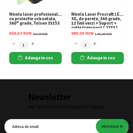
Nivela laser profesionala
Nivela Laser Procraft LE-
cu proiectie orizontala,
3G, de perete, 360 grade,
360* grade, Tolsen 35153
12 linii verzi + Suport +
cutie transport ( 7733 )
669,63 RON
989,99 RON
912,33 RON
1.311,88 RON
Adauga in cos
Adauga in cos
Newsletter
Nu rata ofertele si promotiile noastre