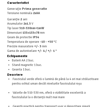
Masini de spalat vase independente
Caracteristici
Motoburghiu/Foreza pamant
Generaţie
Prima generatie
Tensiune nominala
2xAA
Pachete Incorporabile
Garanție
2
ani
Pirostrii & Arzatoare
Acumulator
2x1.5
V
Tip laser
510-530nm<1mW
Plasa umbrire
Dimensiuni
133х133х78
mm
Pompe de stropit
Geam de protectie
IP54
Temperatura de operare
-10 - +50
°C
Radiatoare
Precizie masuratore
+/- 3
mm
Gama de autonivelare
+/- 4 / +/- 1
°
Semanatoare,Plantatoare
Echipamente
Sere
Baterii AA 2 buc.
Stand magnetic 1 buc.
Sobe pe gaz & electrice
Geanta 1 buc.
Suflante & Aspiratoare
Descriere
Fasciculul verde oferă o lumină de până la 4 ori mai strălucitoare
Aspiratoare
pentru ochiul uman decât nivelurile fasciculului roșu
Suflante Frunze
Valorile de 510-530 nm, oferă o vizibilitate excelentă a
Unelte Gradinarit
fasciculului la o distanță mult mai mare
Ventilatoare & Sisteme Racire
Geantă practică pentru transport ușor și depozitare sigură