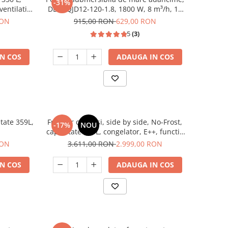
-31%
ventilatie,
DDT, QJD12-120-1.8, 1800 W, 8 m³/h, 12
turbine, Inox
RON
915,00 RON
629,00 RON
5
(3)
N COS
ADAUGA IN COS
itate 359L,
Frigider cu 2 usi, side by side, No-Frost,
-17%
NOU
capacitate 529L, congelator, E++, functie
Smart, touch, INOX, HEINNER
RON
3.611,00 RON
2.999,00 RON
N COS
ADAUGA IN COS