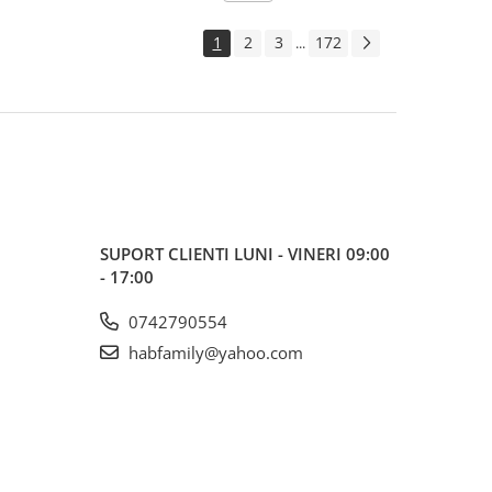
1
2
3
172
...
SUPORT CLIENTI
LUNI - VINERI 09:00
- 17:00
0742790554
habfamily@yahoo.com