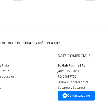
la mai multe in
Politica de Confidentialitate
DATE COMERCIALE
 Plata
Sc Hab Family SRL
e Retur
J40/10355/2011
Produselor
RO 29037750
Drumul Taberei nr 39
L
Bucuresti, Bucuresti
Contacteaza-ne