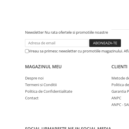
Unelte Gradinarit
Ventilatoare & Sisteme Racire
Aparate de aer conditionat
Ventilatoare
Newsletter
Nu rata ofertele si promotiile noastre
Zootehnie
Foarfeci tuns oi
Vreau sa primesc newsletter cu promotiile magazinului. Af
Incubatoare oua
MAGAZINUL MEU
CLIENTI
Despre noi
Metode de
Termeni si Conditii
Politica d
Politica de Confidentialitate
Garantia 
Contact
ANPC
ANPC - SA
SOCIAL
URMARESTE-NE IN SOCIAL MEDIA