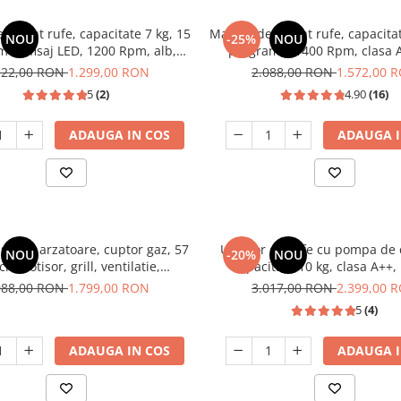
 spalat rufe, capacitate 7 kg, 15
Masina de spalat rufe, capacitat
NOU
-25%
NOU
e, afisaj LED, 1200 Rpm, alb,
programe, 1400 Rpm, clasa A
HEINNER
motor Inverter, Samus WSL
522,00 RON
1.299,00 RON
2.088,00 RON
1.572,00 
5
(2)
4.90
(16)
ADAUGA IN COS
ADAUGA I
stic, 4 arzatoare, cuptor gaz, 57
Uscator de rufe cu pompa de 
NOU
-20%
NOU
cm, rotisor, grill, ventilatie,
capacitate 10 kg, clasa A++,
 electrica, gratare fonta, negru
inverter, 14 programe, He
088,00 RON
1.799,00 RON
3.017,00 RON
2.399,00 
ita inox, Studio Casa Marco
5
(4)
ADAUGA IN COS
ADAUGA I