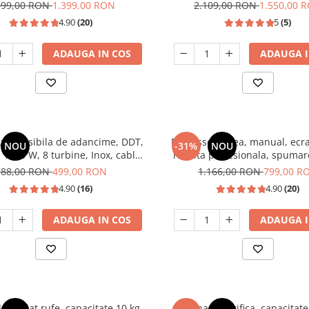
1350W, SAMUS
099,00 RON
1.399,00 RON
2.109,00 RON
1.550,00 
4.90
(20)
5
(5)
ADAUGA IN COS
ADAUGA I
bmersibila de adancime, DDT,
Espressor cafea, manual, ecran
NOU
-31%
NOU
 1500 W, 8 turbine, Inox, cablu
rasnita profesionala, spumar
25m
pompa apa italia 20 bari, rez
788,00 RON
499,00 RON
1.166,00 RON
799,00 R
0.9 L, SAMUS
4.90
(16)
4.90
(20)
ADAUGA IN COS
ADAUGA I
e spalat rufe, capacitate 10 kg,
Vitrina frigorifica, capacitate