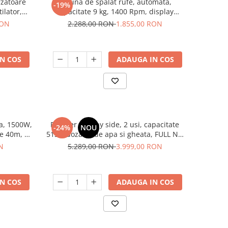
rzatoare
Masina de spalat rufe, automata,
-19%
ilator,
capacitate 9 kg, 1400 Rpm, display
LTEK
digital, motor inverter, 14 programe,
RON
2.288,00 RON
1.855,00 RON
Negru mat, HEINNER
N COS
ADAUGA IN COS
a, 1500W,
Frigider side by side, 2 usi, capacitate
-24%
NOU
ie 40m, 5
513L, dozator de apa si gheata, FULL NO
mm, Inox,
FROST, afisaj LCD, dual inverter,Samus
N
5.289,00 RON
3.999,00 RON
SSX-670NFIDE
N COS
ADAUGA IN COS