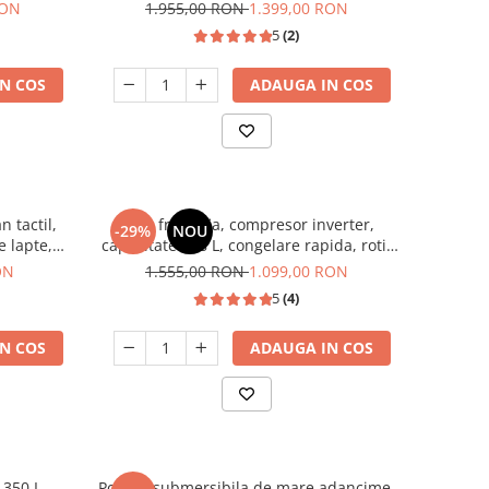
usi reversibile, Gri Antracit, HEINNER
RON
1.955,00 RON
1.399,00 RON
5
(2)
N COS
ADAUGA IN COS
 tactil,
Lada frigorifia, compresor inverter,
-29%
NOU
e lapte,
capacitate 198 L, congelare rapida, roti,
ervor apa
Negru, HEINNER
ON
1.555,00 RON
1.099,00 RON
5
(4)
N COS
ADAUGA IN COS
 350 L,
Pompa submersibila de mare adancime,