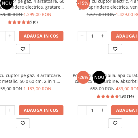
 cuptor pe gaz, 4 arzatoare, 60
Aragaz cu cuptor electric, 4 a
NOU
-15%
, aprindere electrica, gratare
gaz, aprindere electrica, vent
nta, timer, lumina, Samus
lumina cuptor, Bej, NOBE
859,00 RON
1.399,00 RON
1.677,00 RON
1.429,00 
5
(6)
ADAUGA IN COS
ADAUGA I
cu cuptor pe gaz, 4 arzatoare,
Pompa submersibila, apa curat
-26%
NOU
 metalic, 50 x 60 cm, 2 in 1,
cablu 25m, 8 turbine, absorbt
GPL+GN, Gri, LDK
mc/h, 1" tol, dimensiune 100 
355,00 RON
1.133,00 RON
658,00 RON
489,00 RO
DRK
4.90
(14)
ADAUGA IN COS
ADAUGA I