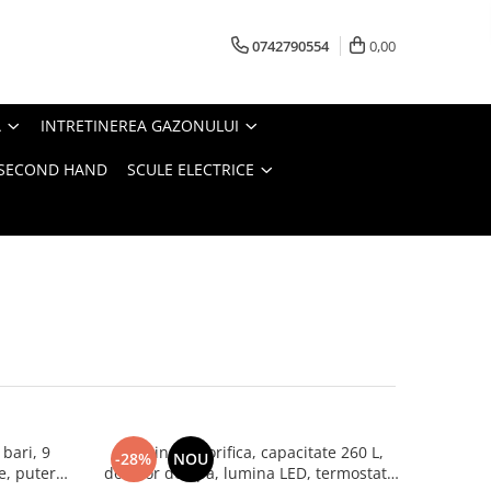
0742790554
0,00
A
INTRETINEREA GAZONULUI
- SECOND HAND
SCULE ELECTRICE
bari, 9
Combina frigorifica, capacitate 260 L,
-28%
NOU
te, putere
dozator de apa, lumina LED, termostat,