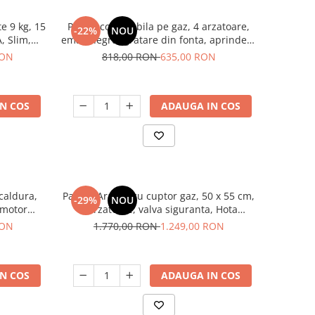
e 9 kg, 15
Plita incorporabila pe gaz, 4 arzatoare,
-22%
NOU
, Slim,
email negru, gratare din fonta, aprindere
I-9144
electrica, Samus
RON
818,00 RON
635,00 RON
N COS
ADAUGA IN COS
caldura,
Pachet Aragaz cu cuptor gaz, 50 x 55 cm,
-29%
NOU
 motor
4 arzatoare, valva siguranta, Hota
inner
traditionala, 2 motoare, 3 viteze, 299-
RON
1.770,00 RON
1.249,00 RON
483m3/h, Alb, Studio Casa
N COS
ADAUGA IN COS