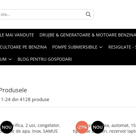
LE MAI VANDUTE
DRUJBE & GENERATOARE & MOTOARE BENZIN
ULTOARE PE BENZINA
POMPE SUBMERSIBILE
RESIGILATE 
IUM
BLOG PENTRU GOSPODARI
Produsele
1-
24
din
4128
produse
frigorifica, 2 usi, congelator,
Espressor cafea, automat, 15 
NOU
-27%
NOU
 dozator de apa, Inox, SAMUS
tipuri de bauturi, rezervor lap