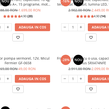
NOU
-16%
NOU
, clasa A+, 15 programe, motor
termostat reglabil, lumina LED, 
, display digital, Alb, HEINNER
negru, LDK
188,00 RON
1.699,00 RON
2.902,00 RON
2.449,00 
4.90
(20)
4.90
(14)
ADAUGA IN COS
ADAUGA I
tor pompa vermorel, 12V, Micul
Frigider, racitor cu o usa, capac
-28%
NOU
Fermier GF-0658
Samus SRX474NFE
69,00 RON
49,00 RON
2.911,00 RON
2.099,00 
ADAUGA IN COS
ADAUGA I