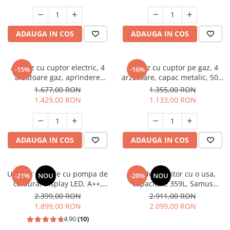
electrica, gri, Studio Casa
Aspect INOX, FRAM
Scala Graphite Grey
Masini de spalat vase incorporabile
Masini de spalat vase
ADAUGA IN COS
ADAUGA IN COS
independente
Motoburghiu/Foreza pamant
Pachete Incorporabile
Aragaz cu cuptor electric, 4
Aragaz cu cuptor pe gaz, 4
-15%
-16%
arzatoare gaz, aprindere
arzatoare, capac metalic, 50 x
Pirostrii & Arzatoare
electrica, ventilator, lumina
60 cm, 2 in 1, GPL+GN, Gri,
1.677,00 RON
1.355,00 RON
Plasa umbrire
cuptor, Bej, NOBELTEK
LDK
1.429,00 RON
1.133,00 RON
Pompe de stropit
Radiatoare
ADAUGA IN COS
ADAUGA IN COS
Semanatoare,Plantatoare
Sere
Uscator de rufe cu pompa de
Frigider, racitor cu o usa,
Sobe pe gaz & electrice
-21%
NOU
-28%
NOU
caldura, display LED, A++,
capacitate 359L, Samus
Suflante & Aspiratoare
functie antisifonare, A++,
SRX474NFE
2.399,00 RON
2.911,00 RON
capacitate 8 kg, 13 programe
1.899,00 RON
2.099,00 RON
Aspiratoare
Heinner
4.90
(10)
Suflante Frunze