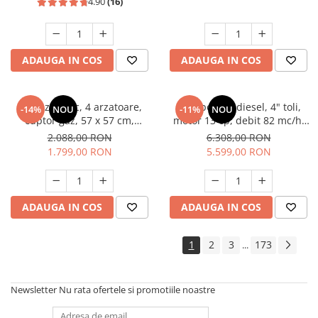
4.90
(16)
ADAUGA IN COS
ADAUGA IN COS
Aragaz rustic, 4 arzatoare,
Motopompa diesel, 4" toli,
-14%
NOU
-11%
NOU
cuptor gaz, 57 x 57 cm,
motor 13 cp, debit 82 mc/h,
rotisor, grill, ventilatie,
pornire electrica, refulare
2.088,00 RON
6.308,00 RON
aprindere electrica, gratare
60m, aspiratie 8m, Visoli
1.799,00 RON
5.599,00 RON
fonta, negru + plita inox,
Studio Casa Marco
ADAUGA IN COS
ADAUGA IN COS
1
2
3
173
...
Newsletter
Nu rata ofertele si promotiile noastre