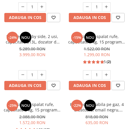
Unelte Gradinarit
Ventilatoare & Sisteme Racire
ADAUGA IN COS
ADAUGA IN COS
Aparate de aer conditionat
Ventilatoare
Zootehnie
Frigider side by side, 2 usi,
Masina de spalat rufe,
-24%
NOU
-15%
NOU
capacitate 513L, dozator de
capacitate 7 kg, 15 programe,
Foarfeci tuns oi
apa si gheata, FULL NO
afisaj LED, 1200 Rpm, alb,
5.289,00 RON
1.522,00 RON
Incubatoare oua
FROST, afisaj LCD, dual
HEINNER
3.999,00 RON
1.299,00 RON
inverter,Samus SSX-670NFIDE
5
(2)
ADAUGA IN COS
ADAUGA IN COS
Masina de spalat rufe,
Plita incorporabila pe gaz, 4
-25%
NOU
-22%
NOU
capacitate 9 kg, 15 programe,
arzatoare, email negru,
1400 Rpm, clasa A, Slim,
gratare din fonta, aprindere
2.088,00 RON
818,00 RON
motor Inverter, Samus WSLI-
electrica, Samus
1.572,00 RON
635,00 RON
9144