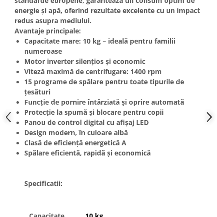
standarde europene, garantează un consum optim de
Unelte Gradinarit
energie și apă, oferind rezultate excelente cu un impact
Ventilatoare & Sisteme Racire
redus asupra mediului.
Avantaje principale:
Aparate de aer conditionat
Capacitate mare: 10 kg – ideală pentru familii
Ventilatoare
numeroase
Zootehnie
Motor inverter silențios și economic
Viteză maximă de centrifugare: 1400 rpm
Foarfeci tuns oi
15 programe de spălare pentru toate tipurile de
Incubatoare oua
țesături
Funcție de pornire întârziată și oprire automată
Protecție la spumă și blocare pentru copii
Panou de control digital cu afișaj LED
Design modern, în culoare albă
Clasă de eficiență energetică A
Spălare eficientă, rapidă și economică
Specificatii:
Capacitate
10 kg