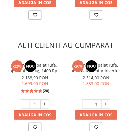
ADAUGA IN COS
ADAUGA IN COS
ALTI CLIENTI AU CUMPARAT
Masina de spalat rufe,
Masina de spalat rufe,
-22%
NOU
-20%
NOU
capacitate 10 kg, 1400 Rpm,
automata, motor inverter,
clasa A+, 15 programe,
capacitate 10 kg, 1350 Rpm,
2.188,00 RON
2.314,00 RON
motor inverter, display
15 programe, display color,
1.699,00 RON
1.853,00 RON
digital, Alb, HEINNER
clasa A, Gri inchis, SAMUS
(20)
ADAUGA IN COS
ADAUGA IN COS