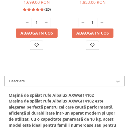
programe, motor
Rpm, 15 programe,
ru
1.699,00 RON
1.853,00 RON
Hote bucatarie
inverter, display digital,
display color, clasa A, Gri
p
(20)
Alb, HEINNER
inchis, SAMUS
Consumabile
Hota tavan
Hote cupolare
ADAUGA IN COS
ADAUGA IN COS
Hote decorative
Hote incorporabile
Hote insula
Hote telescopice
Hote traditionale
Masini de Spalat Rufe & Uscatoare
Descriere
Accesorii masini de spalat &
uscatoare
Mașină de spălat rufe Albalux AXWGI14102
Masini automate de spalat rufe
Mașina de spălat rufe
Albalux AXWGI14102
este
Masini de spalat rufe cu uscator
alegerea perfectă pentru cei care caută performanță,
Masini de spalat rufe verticale
eficiență și durabilitate într-un aparat modern și ușor
Uscatoare de rufe
de utilizat. Cu o
capacitate generoasă de 10 kg
, acest
model este ideal pentru familii numeroase sau pentru
Masini de spalat vase