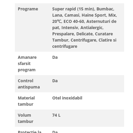
Programe
Super rapid (15 min), Bumbac,
Lana, Camasi, Haine Sport, Mix,
20℃, ECO 40-60, Asternuturi de
pat, Intensiv, Antialergic,
Prespalare, Delicate, Curatare
Tambur, Centrifugare, Clatire si
centrifugare
Amanare
Da
sfarsit
program
Control
Da
antispuma
Material
Otel inoxidabil
tambur
Volum
74 L
tambur
Protectie la
Da