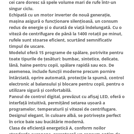
cei care doresc să spele volume mari de rufe într-un
Masini de spalat vase incorporabile
singur ciclu.
Masini de spalat vase
Echipată cu un
motor inverter de nouă generație
,
independente
mașina asigură o funcționare silențioasă, un consum
redus de energie și o durată de viață îndelungată. Cu o
Motoburghiu/Foreza pamant
viteză de centrifugare de până la 1400 rotații pe minut
,
Pachete Incorporabile
rufele sunt stoarse eficient, scurtând semnificativ
timpul de uscare.
Pirostrii & Arzatoare
Modelul oferă
15 programe de spălare
, potrivite pentru
Plasa umbrire
toate tipurile de țesături: bumbac, sintetice, delicate,
Pompe de stropit
lână, haine pentru copii, spălare rapidă sau eco. De
asemenea, include funcții moderne precum
pornire
Radiatoare
întârziată
,
oprire automată
,
protecție la spumă
,
control
Semanatoare,Plantatoare
electronic al balansului
și
blocare pentru copii
, pentru o
utilizare sigură și confortabilă.
Sere
Panoul de control digital
, prevăzut cu
afișaj LED
, oferă o
Sobe pe gaz & electrice
interfață intuitivă, permițând setarea ușoară a
programelor, temperaturii și vitezei de centrifugare.
Suflante & Aspiratoare
Designul elegant, în
culoare albă
, se potrivește perfect
Aspiratoare
în orice baie sau bucătărie modernă.
Clasa de eficiență energetică
A
, conform noilor
Suflante Frunze