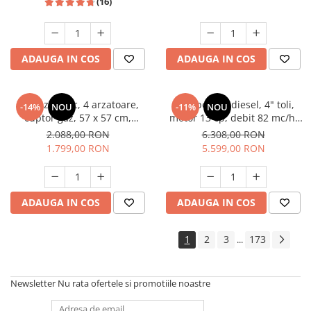
(16)
ADAUGA IN COS
ADAUGA IN COS
Aragaz rustic, 4 arzatoare,
Motopompa diesel, 4" toli,
-14%
NOU
-11%
NOU
cuptor gaz, 57 x 57 cm,
motor 13 cp, debit 82 mc/h,
rotisor, grill, ventilatie,
pornire electrica, refulare
2.088,00 RON
6.308,00 RON
aprindere electrica, gratare
60m, aspiratie 8m, Visoli
1.799,00 RON
5.599,00 RON
fonta, negru + plita inox,
Studio Casa Marco
ADAUGA IN COS
ADAUGA IN COS
1
2
3
173
...
Newsletter
Nu rata ofertele si promotiile noastre