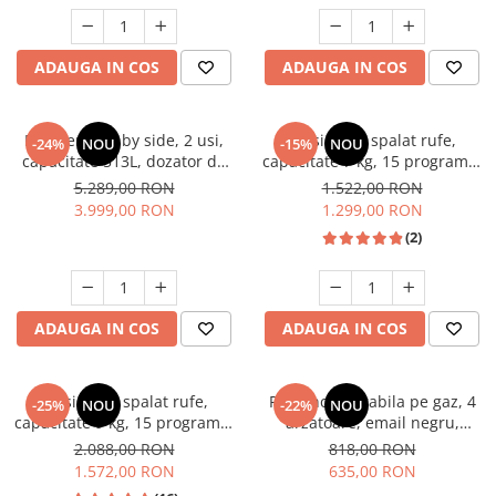
Unelte Gradinarit
Ventilatoare & Sisteme Racire
ADAUGA IN COS
ADAUGA IN COS
Aparate de aer conditionat
Ventilatoare
Zootehnie
Frigider side by side, 2 usi,
Masina de spalat rufe,
-24%
NOU
-15%
NOU
capacitate 513L, dozator de
capacitate 7 kg, 15 programe,
Foarfeci tuns oi
apa si gheata, FULL NO
afisaj LED, 1200 Rpm, alb,
5.289,00 RON
1.522,00 RON
Incubatoare oua
FROST, afisaj LCD, dual
HEINNER
3.999,00 RON
1.299,00 RON
inverter,Samus SSX-670NFIDE
(2)
ADAUGA IN COS
ADAUGA IN COS
Masina de spalat rufe,
Plita incorporabila pe gaz, 4
-25%
NOU
-22%
NOU
capacitate 9 kg, 15 programe,
arzatoare, email negru,
1400 Rpm, clasa A, Slim,
gratare din fonta, aprindere
2.088,00 RON
818,00 RON
motor Inverter, Samus WSLI-
electrica, Samus
1.572,00 RON
635,00 RON
9144