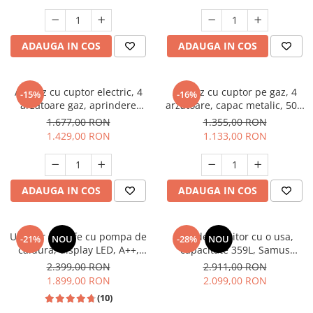
electrica, gri, Studio Casa
Aspect INOX, FRAM
Scala Graphite Grey
Masini de spalat vase incorporabile
Masini de spalat vase
ADAUGA IN COS
ADAUGA IN COS
independente
Motoburghiu/Foreza pamant
Pachete Incorporabile
Aragaz cu cuptor electric, 4
Aragaz cu cuptor pe gaz, 4
-15%
-16%
arzatoare gaz, aprindere
arzatoare, capac metalic, 50 x
Pirostrii & Arzatoare
electrica, ventilator, lumina
60 cm, 2 in 1, GPL+GN, Gri,
1.677,00 RON
1.355,00 RON
Plasa umbrire
cuptor, Bej, NOBELTEK
LDK
1.429,00 RON
1.133,00 RON
Pompe de stropit
Radiatoare
ADAUGA IN COS
ADAUGA IN COS
Semanatoare,Plantatoare
Sere
Uscator de rufe cu pompa de
Frigider, racitor cu o usa,
Sobe pe gaz & electrice
-21%
NOU
-28%
NOU
caldura, display LED, A++,
capacitate 359L, Samus
Suflante & Aspiratoare
functie antisifonare, A++,
SRX474NFE
2.399,00 RON
2.911,00 RON
capacitate 8 kg, 13 programe
1.899,00 RON
2.099,00 RON
Aspiratoare
Heinner
(10)
Suflante Frunze