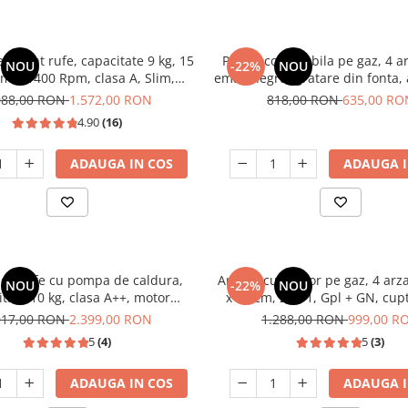
 spalat rufe, capacitate 9 kg, 15
Plita incorporabila pe gaz, 4 a
NOU
-22%
NOU
me, 1400 Rpm, clasa A, Slim,
email negru, gratare din fonta,
 Inverter, Samus WSLI-9144
electrica, Samus
088,00 RON
1.572,00 RON
818,00 RON
635,00 RO
4.90
(16)
ADAUGA IN COS
ADAUGA I
 de rufe cu pompa de caldura,
Aragaz cu cuptor pe gaz, 4 arz
NOU
-22%
NOU
itate 10 kg, clasa A++, motor
x 50 cm, 2 in 1, Gpl + GN, cupt
rter, 14 programe, Heinner
Maro, ALBATROS
017,00 RON
2.399,00 RON
1.288,00 RON
999,00 R
5
(4)
5
(3)
ADAUGA IN COS
ADAUGA I