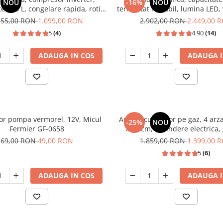
NOU
-16%
NOU
e 198 L, congelare rapida, roti,
termostat reglabil, lumina LED, 
Negru, HEINNER
negru, LDK
555,00 RON
1.099,00 RON
2.902,00 RON
2.449,00 
5
(4)
4.90
(14)
ADAUGA IN COS
ADAUGA I
tor pompa vermorel, 12V, Micul
Aragaz cu cuptor pe gaz, 4 arz
-25%
NOU
Fermier GF-0658
x 60 cm, aprindere electrica,
fonta, timer, lumina, Sa
69,00 RON
49,00 RON
1.859,00 RON
1.399,00 
5
(6)
ADAUGA IN COS
ADAUGA I