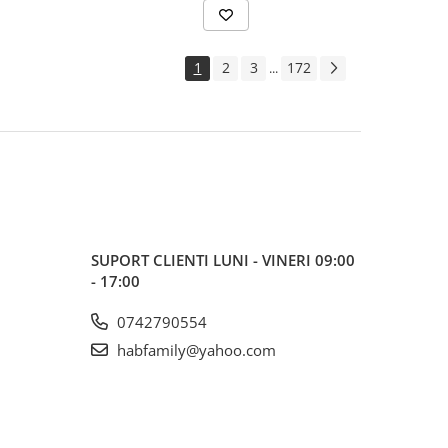
1
2
3
172
...
SUPORT CLIENTI
LUNI - VINERI 09:00
- 17:00
0742790554
habfamily@yahoo.com