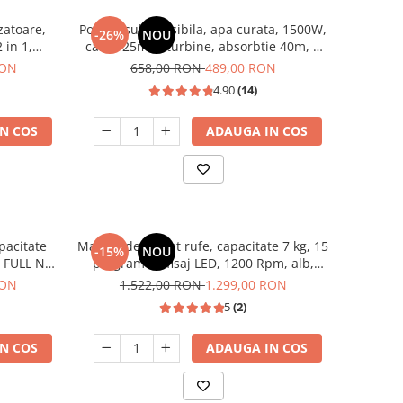
zatoare,
Pompa submersibila, apa curata, 1500W,
-26%
NOU
 in 1,
cablu 25m, 8 turbine, absorbtie 40m, 5
mc/h, 1" tol, dimensiune 100 mm, Inox,
RON
658,00 RON
489,00 RON
DRK
4.90
(14)
N COS
ADAUGA IN COS
apacitate
Masina de spalat rufe, capacitate 7 kg, 15
-15%
NOU
, FULL NO
programe, afisaj LED, 1200 Rpm, alb,
ter,Samus
HEINNER
RON
1.522,00 RON
1.299,00 RON
5
(2)
N COS
ADAUGA IN COS