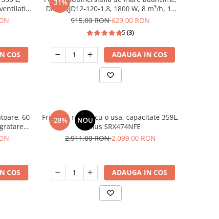
-31%
ventilatie,
DDT, QJD12-120-1.8, 1800 W, 8 m³/h, 12
turbine, Inox
RON
915,00 RON
629,00 RON
5
(3)
N COS
ADAUGA IN COS
atoare, 60
Frigider, racitor cu o usa, capacitate 359L,
-28%
NOU
 gratare
Samus SRX474NFE
mus
RON
2.911,00 RON
2.099,00 RON
N COS
ADAUGA IN COS