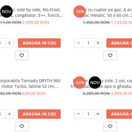
cu 2 usi, side by side, No-Frost,
Aragaz cu cuptor pe gaz, 4 ar
NOU
-16%
e 529L, congelator, E++, functie
capac metalic, 50 x 60 cm, 2
rt, touch, INOX, HEINNER
GPL+GN, Gri, LDK
611,00 RON
2.999,00 RON
1.355,00 RON
1.133,00 
ADAUGA IN COS
ADAUGA I
corporabila Tornado DRYTH 960
Frigider side by side, 2 usi, c
-24%
NOU
1 motor Turbo, latime 52 cm,
513L, dozator de apa si gheata
 960 m3/ora, filtru anti-grasimi
FROST, afisaj LCD, dual inver
882,00 RON
639,00 RON
5.289,00 RON
3.999,00 
uminiu 5 straturi, NEGRU
SSX-670NFIDE
ADAUGA IN COS
ADAUGA I