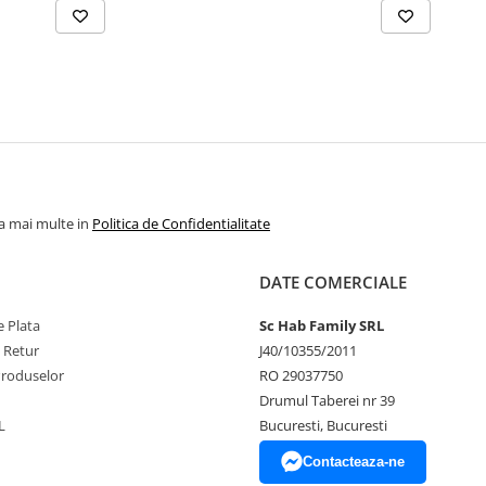
la mai multe in
Politica de Confidentialitate
DATE COMERCIALE
 Plata
Sc Hab Family SRL
e Retur
J40/10355/2011
Produselor
RO 29037750
Drumul Taberei nr 39
L
Bucuresti, Bucuresti
Contacteaza-ne