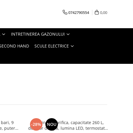
0742790554
0,00
A
INTRETINEREA GAZONULUI
- SECOND HAND
SCULE ELECTRICE
bari, 9
Combina frigorifica, capacitate 260 L,
-28%
NOU
te, putere
dozator de apa, lumina LED, termostat,