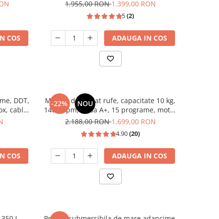
usi reversibile, Gri Antracit, HEINNER
RON
1.955,00 RON
1.399,00 RON
5
(2)
N COS
ADAUGA IN COS
ime, DDT,
Masina de spalat rufe, capacitate 10 kg,
-22%
NOU
ox, cablu
1400 Rpm, clasa A+, 15 programe, motor
inverter, display digital, Alb, HEINNER
N
2.188,00 RON
1.699,00 RON
4.90
(20)
N COS
ADAUGA IN COS
 350 L,
Pompa submersibila de mare adancime,