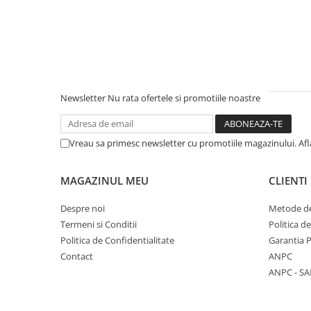
Unelte Gradinarit
Ventilatoare & Sisteme Racire
Aparate de aer conditionat
Ventilatoare
Zootehnie
Newsletter
Nu rata ofertele si promotiile noastre
Foarfeci tuns oi
Incubatoare oua
Vreau sa primesc newsletter cu promotiile magazinului. Af
MAGAZINUL MEU
CLIENTI
Despre noi
Metode de
Termeni si Conditii
Politica d
Politica de Confidentialitate
Garantia 
Contact
ANPC
ANPC - SA