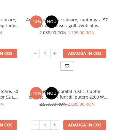
rzatoare,
Aragaz rustic, 4 arzatoare, cuptor gaz, 57
-14%
NOU
 aprindere
x 57 cm, rotisor, grill, ventilatie,
aprindere electrica, gratare fonta, negru
N
2.088,00 RON
1.799,00 RON
+ plita inox, Studio Casa Marco
N COS
ADAUGA IN COS
atoare, 50
Pachet incorporabil rustic, Cuptor
-19%
NOU
or 52 L,
electric, 56 L, 7 functii, putere 2200 W,
grill, ventilator, clasa A, Plita
ON
2.559,00 RON
2.085,00 RON
incorporabila, sticla, 4 arzatoare,
aprindere electrica, gratare fonta, Beige,
SAMUS
N COS
ADAUGA IN COS