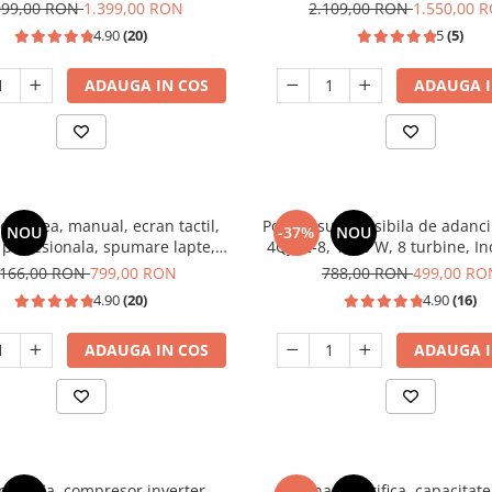
1350W, SAMUS
099,00 RON
1.399,00 RON
2.109,00 RON
1.550,00 
4.90
(20)
5
(5)
ADAUGA IN COS
ADAUGA I
or cafea, manual, ecran tactil,
Pompa submersibila de adanc
NOU
-37%
NOU
 profesionala, spumare lapte,
4QJD2-8, 1500 W, 8 turbine, In
a italia 20 bari, rezervor apa
25m
.166,00 RON
799,00 RON
788,00 RON
499,00 RO
0.9 L, SAMUS
4.90
(20)
4.90
(16)
ADAUGA IN COS
ADAUGA I
rigorifia, compresor inverter,
Vitrina frigorifica, capacitate