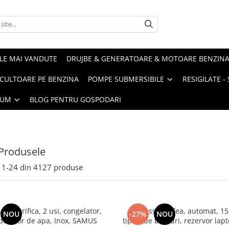
LE MAI VANDUTE
DRUJBE & GENERATOARE & MOTOARE BENZIN
ULTOARE PE BENZINA
POMPE SUBMERSIBILE
RESIGILATE 
IUM
BLOG PENTRU GOSPODARI
Produsele
1-
24
din
4127
produse
frigorifica, 2 usi, congelator,
Espressor cafea, automat, 15 
NOU
-27%
NOU
 dozator de apa, Inox, SAMUS
tipuri de bauturi, rezervor lap