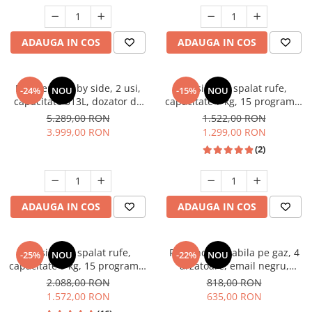
Unelte Gradinarit
Ventilatoare & Sisteme Racire
ADAUGA IN COS
ADAUGA IN COS
Aparate de aer conditionat
Ventilatoare
Zootehnie
Frigider side by side, 2 usi,
Masina de spalat rufe,
-24%
NOU
-15%
NOU
capacitate 513L, dozator de
capacitate 7 kg, 15 programe,
Foarfeci tuns oi
apa si gheata, FULL NO
afisaj LED, 1200 Rpm, alb,
5.289,00 RON
1.522,00 RON
Incubatoare oua
FROST, afisaj LCD, dual
HEINNER
3.999,00 RON
1.299,00 RON
inverter,Samus SSX-670NFIDE
(2)
ADAUGA IN COS
ADAUGA IN COS
Masina de spalat rufe,
Plita incorporabila pe gaz, 4
-25%
NOU
-22%
NOU
capacitate 9 kg, 15 programe,
arzatoare, email negru,
1400 Rpm, clasa A, Slim,
gratare din fonta, aprindere
2.088,00 RON
818,00 RON
motor Inverter, Samus WSLI-
electrica, Samus
1.572,00 RON
635,00 RON
9144