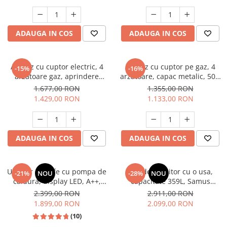
electrica, gri, Studio Casa
Aspect INOX, FRAM
Scala Graphite Grey
Masini de spalat vase incorporabile
Masini de spalat vase
ADAUGA IN COS
ADAUGA IN COS
independente
Motoburghiu/Foreza pamant
Pachete Incorporabile
Aragaz cu cuptor electric, 4
Aragaz cu cuptor pe gaz, 4
-15%
-16%
arzatoare gaz, aprindere
arzatoare, capac metalic, 50 x
Pirostrii & Arzatoare
electrica, ventilator, lumina
60 cm, 2 in 1, GPL+GN, Gri,
1.677,00 RON
1.355,00 RON
Plasa umbrire
cuptor, Bej, NOBELTEK
LDK
1.429,00 RON
1.133,00 RON
Pompe de stropit
Radiatoare
ADAUGA IN COS
ADAUGA IN COS
Semanatoare,Plantatoare
Sere
Uscator de rufe cu pompa de
Frigider, racitor cu o usa,
Sobe pe gaz & electrice
-21%
NOU
-28%
NOU
caldura, display LED, A++,
capacitate 359L, Samus
Suflante & Aspiratoare
functie antisifonare, A++,
SRX474NFE
2.399,00 RON
2.911,00 RON
capacitate 8 kg, 13 programe
1.899,00 RON
2.099,00 RON
Aspiratoare
Heinner
(10)
Suflante Frunze