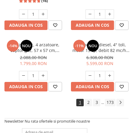
(16)
ADAUGA IN COS
ADAUGA IN COS
Aragaz rustic, 4 arzatoare,
Motopompa diesel, 4" toli,
-14%
NOU
-11%
NOU
cuptor gaz, 57 x 57 cm,
motor 13 cp, debit 82 mc/h,
rotisor, grill, ventilatie,
pornire electrica, refulare
2.088,00 RON
6.308,00 RON
aprindere electrica, gratare
60m, aspiratie 8m, Visoli
1.799,00 RON
5.599,00 RON
fonta, negru + plita inox,
Studio Casa Marco
ADAUGA IN COS
ADAUGA IN COS
1
2
3
173
...
Newsletter
Nu rata ofertele si promotiile noastre