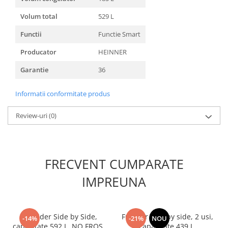
Volum total
529 L
Functii
Functie Smart
Producator
HEINNER
Garantie
36
Informatii conformitate produs
Review-uri
(0)
FRECVENT CUMPARATE
IMPREUNA
Frigider Side by Side,
Frigider side by side, 2 usi,
-14%
-21%
NOU
capacitate 592 L, NO FROST,
capacitate 439 L,