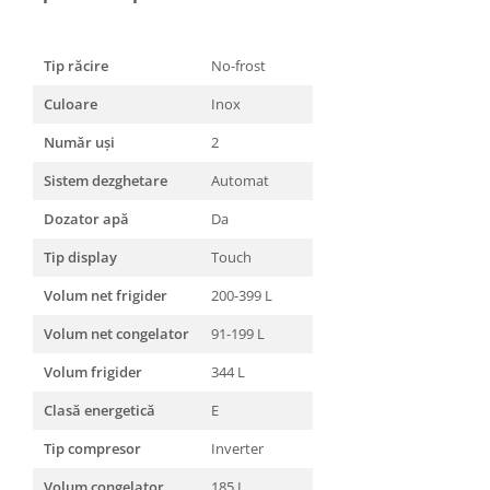
Tip răcire
No-frost
Culoare
Inox
Număr uși
2
Sistem dezghetare
Automat
Dozator apă
Da
Tip display
Touch
Volum net frigider
200-399 L
Volum net congelator
91-199 L
Volum frigider
344 L
Clasă energetică
E
Tip compresor
Inverter
Volum congelator
185 L