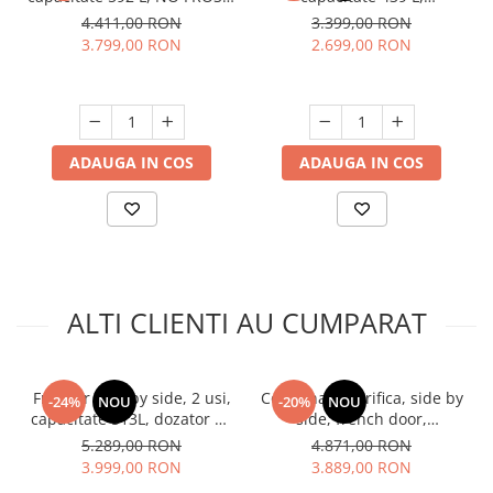
dozator de apa, compresor
congelator, NO FROST,
4.411,00 RON
3.399,00 RON
inverter, display touch,
dozator apa, motor inverter,
3.799,00 RON
2.699,00 RON
HEINNER
display touch, Aspect INOX,
FRAM
ADAUGA IN COS
ADAUGA IN COS
ALTI CLIENTI AU CUMPARAT
Frigider side by side, 2 usi,
Combina frigorifica, side by
-24%
NOU
-20%
NOU
capacitate 513L, dozator de
side, french door,
apa si gheata, FULL NO
capacitate 516 L, No Frost,
5.289,00 RON
4.871,00 RON
FROST, afisaj LCD, dual
display tocuh, compresor
3.999,00 RON
3.889,00 RON
inverter,Samus SSX-
inverter, Antracit, HEINNER