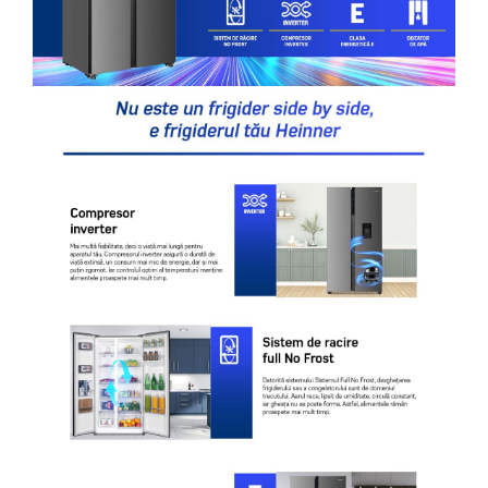
Unelte Gradinarit
Ventilatoare & Sisteme Racire
Aparate de aer conditionat
Ventilatoare
Zootehnie
Foarfeci tuns oi
Incubatoare oua