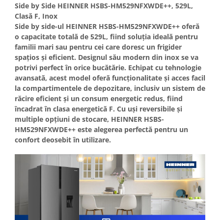
Side by Side HEINNER HSBS-HM529NFXWDE++, 529L,
Masini de spalat vase incorporabile
Clasă F, Inox
Masini de spalat vase
Side by side-ul HEINNER HSBS-HM529NFXWDE++ oferă
independente
o capacitate totală de 529L, fiind soluția ideală pentru
Motoburghiu/Foreza pamant
familii mari sau pentru cei care doresc un frigider
spațios și eficient. Designul său modern din inox se va
Pachete Incorporabile
potrivi perfect în orice bucătărie. Echipat cu tehnologie
Pirostrii & Arzatoare
avansată, acest model oferă funcționalitate și acces facil
la compartimentele de depozitare, inclusiv un sistem de
Plasa umbrire
răcire eficient și un consum energetic redus, fiind
Pompe de stropit
încadrat în clasa energetică F. Cu uși reversibile și
multiple opțiuni de stocare, HEINNER HSBS-
Radiatoare
HM529NFXWDE++ este alegerea perfectă pentru un
Semanatoare,Plantatoare
confort deosebit în utilizare.
Sere
Sobe pe gaz & electrice
Suflante & Aspiratoare
Aspiratoare
Suflante Frunze