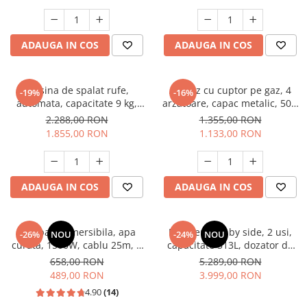
Masini de spalat vase incorporabile
Masini de spalat vase
ADAUGA IN COS
ADAUGA IN COS
independente
Motoburghiu/Foreza pamant
Pachete Incorporabile
Masina de spalat rufe,
Aragaz cu cuptor pe gaz, 4
-19%
-16%
automata, capacitate 9 kg,
arzatoare, capac metalic, 50 x
Pirostrii & Arzatoare
1400 Rpm, display digital,
60 cm, 2 in 1, GPL+GN, Gri,
2.288,00 RON
1.355,00 RON
Plasa umbrire
motor inverter, 14 programe,
LDK
1.855,00 RON
1.133,00 RON
Negru mat, HEINNER
Pompe de stropit
Radiatoare
ADAUGA IN COS
ADAUGA IN COS
Semanatoare,Plantatoare
Sere
Pompa submersibila, apa
Frigider side by side, 2 usi,
Sobe pe gaz & electrice
-26%
NOU
-24%
NOU
curata, 1500W, cablu 25m, 8
capacitate 513L, dozator de
Suflante & Aspiratoare
turbine, absorbtie 40m, 5
apa si gheata, FULL NO
658,00 RON
5.289,00 RON
mc/h, 1" tol, dimensiune 100
FROST, afisaj LCD, dual
489,00 RON
3.999,00 RON
Aspiratoare
mm, Inox, DRK
inverter,Samus SSX-670NFIDE
4.90
(14)
Suflante Frunze