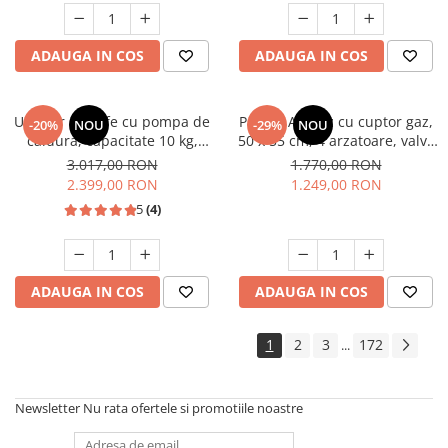
Studio Casa Marco
ADAUGA IN COS
ADAUGA IN COS
Uscator de rufe cu pompa de
Pachet Aragaz cu cuptor gaz,
-20%
NOU
-29%
NOU
caldura, capacitate 10 kg,
50 x 55 cm, 4 arzatoare, valva
clasa A++, motor inverter, 14
siguranta, Hota traditionala, 2
3.017,00 RON
1.770,00 RON
programe, Heinner
motoare, 3 viteze, 299-
2.399,00 RON
1.249,00 RON
483m3/h, Alb, Studio Casa
5
(4)
ADAUGA IN COS
ADAUGA IN COS
1
2
3
172
...
Newsletter
Nu rata ofertele si promotiile noastre