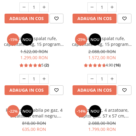
Unelte Gradinarit
Ventilatoare & Sisteme Racire
ADAUGA IN COS
ADAUGA IN COS
Aparate de aer conditionat
Ventilatoare
Zootehnie
Masina de spalat rufe,
Masina de spalat rufe,
-15%
NOU
-25%
NOU
capacitate 7 kg, 15 programe,
capacitate 9 kg, 15 programe,
Foarfeci tuns oi
afisaj LED, 1200 Rpm, alb,
1400 Rpm, clasa A, Slim,
1.522,00 RON
2.088,00 RON
Incubatoare oua
HEINNER
motor Inverter, Samus WSLI-
1.299,00 RON
1.572,00 RON
9144
5
(2)
4.90
(16)
ADAUGA IN COS
ADAUGA IN COS
Plita incorporabila pe gaz, 4
Aragaz rustic, 4 arzatoare,
-22%
NOU
-14%
NOU
arzatoare, email negru,
cuptor gaz, 57 x 57 cm,
gratare din fonta, aprindere
rotisor, grill, ventilatie,
818,00 RON
2.088,00 RON
electrica, Samus
aprindere electrica, gratare
635,00 RON
1.799,00 RON
fonta, negru + plita inox,