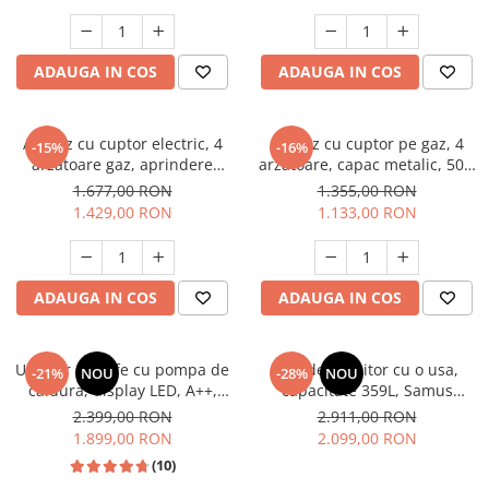
electrica, gri, Studio Casa
Aspect INOX, FRAM
Scala Graphite Grey
Masini de spalat vase incorporabile
Masini de spalat vase
ADAUGA IN COS
ADAUGA IN COS
independente
Motoburghiu/Foreza pamant
Pachete Incorporabile
Aragaz cu cuptor electric, 4
Aragaz cu cuptor pe gaz, 4
-15%
-16%
arzatoare gaz, aprindere
arzatoare, capac metalic, 50 x
Pirostrii & Arzatoare
electrica, ventilator, lumina
60 cm, 2 in 1, GPL+GN, Gri,
1.677,00 RON
1.355,00 RON
Plasa umbrire
cuptor, Bej, NOBELTEK
LDK
1.429,00 RON
1.133,00 RON
Pompe de stropit
Radiatoare
ADAUGA IN COS
ADAUGA IN COS
Semanatoare,Plantatoare
Sere
Uscator de rufe cu pompa de
Frigider, racitor cu o usa,
Sobe pe gaz & electrice
-21%
NOU
-28%
NOU
caldura, display LED, A++,
capacitate 359L, Samus
Suflante & Aspiratoare
functie antisifonare, A++,
SRX474NFE
2.399,00 RON
2.911,00 RON
capacitate 8 kg, 13 programe
1.899,00 RON
2.099,00 RON
Aspiratoare
Heinner
(10)
Suflante Frunze