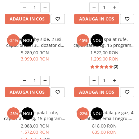
Unelte Gradinarit
Ventilatoare & Sisteme Racire
ADAUGA IN COS
ADAUGA IN COS
Aparate de aer conditionat
Ventilatoare
Zootehnie
Frigider side by side, 2 usi,
Masina de spalat rufe,
-24%
NOU
-15%
NOU
capacitate 513L, dozator de
capacitate 7 kg, 15 programe,
Foarfeci tuns oi
apa si gheata, FULL NO
afisaj LED, 1200 Rpm, alb,
5.289,00 RON
1.522,00 RON
Incubatoare oua
FROST, afisaj LCD, dual
HEINNER
3.999,00 RON
1.299,00 RON
inverter,Samus SSX-670NFIDE
(2)
ADAUGA IN COS
ADAUGA IN COS
Masina de spalat rufe,
Plita incorporabila pe gaz, 4
-25%
NOU
-22%
NOU
capacitate 9 kg, 15 programe,
arzatoare, email negru,
1400 Rpm, clasa A, Slim,
gratare din fonta, aprindere
2.088,00 RON
818,00 RON
motor Inverter, Samus WSLI-
electrica, Samus
1.572,00 RON
635,00 RON
9144