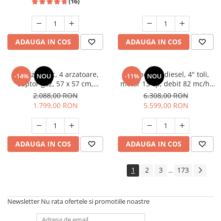
(16)
ADAUGA IN COS
ADAUGA IN COS
Aragaz rustic, 4 arzatoare,
Motopompa diesel, 4" toli,
-14%
NOU
-11%
NOU
cuptor gaz, 57 x 57 cm,
motor 13 cp, debit 82 mc/h,
rotisor, grill, ventilatie,
pornire electrica, refulare
2.088,00 RON
6.308,00 RON
aprindere electrica, gratare
60m, aspiratie 8m, Visoli
1.799,00 RON
5.599,00 RON
fonta, negru + plita inox,
Studio Casa Marco
ADAUGA IN COS
ADAUGA IN COS
1
2
3
173
...
Newsletter
Nu rata ofertele si promotiile noastre