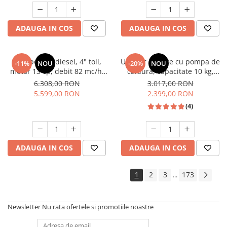
Studio Casa Marco
ADAUGA IN COS
ADAUGA IN COS
Motopompa diesel, 4" toli,
Uscator de rufe cu pompa de
-11%
NOU
-20%
NOU
motor 13 cp, debit 82 mc/h,
caldura, capacitate 10 kg,
pornire electrica, refulare
clasa A++, motor inverter, 14
6.308,00 RON
3.017,00 RON
60m, aspiratie 8m, Visoli
programe, Heinner
5.599,00 RON
2.399,00 RON
(4)
ADAUGA IN COS
ADAUGA IN COS
1
2
3
173
...
Newsletter
Nu rata ofertele si promotiile noastre