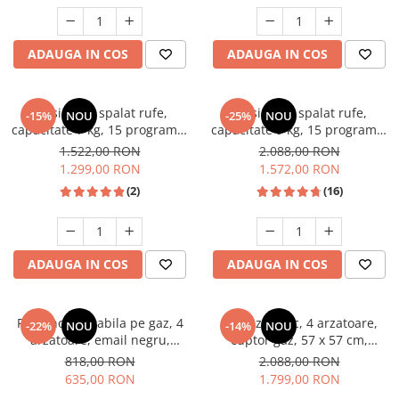
Unelte Gradinarit
Ventilatoare & Sisteme Racire
ADAUGA IN COS
ADAUGA IN COS
Aparate de aer conditionat
Ventilatoare
Zootehnie
Masina de spalat rufe,
Masina de spalat rufe,
-15%
NOU
-25%
NOU
capacitate 7 kg, 15 programe,
capacitate 9 kg, 15 programe,
Foarfeci tuns oi
afisaj LED, 1200 Rpm, alb,
1400 Rpm, clasa A, Slim,
1.522,00 RON
2.088,00 RON
Incubatoare oua
HEINNER
motor Inverter, Samus WSLI-
1.299,00 RON
1.572,00 RON
9144
(2)
(16)
ADAUGA IN COS
ADAUGA IN COS
Plita incorporabila pe gaz, 4
Aragaz rustic, 4 arzatoare,
-22%
NOU
-14%
NOU
arzatoare, email negru,
cuptor gaz, 57 x 57 cm,
gratare din fonta, aprindere
rotisor, grill, ventilatie,
818,00 RON
2.088,00 RON
electrica, Samus
aprindere electrica, gratare
635,00 RON
1.799,00 RON
fonta, negru + plita inox,