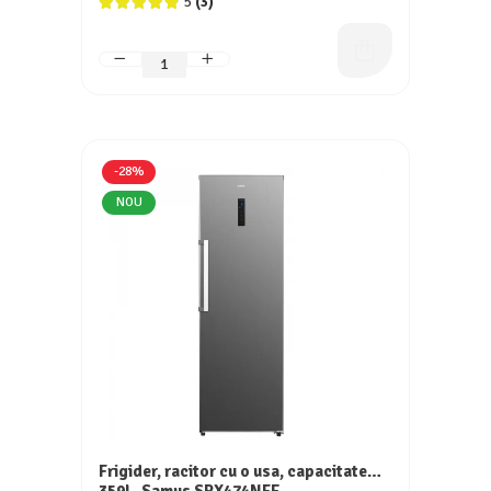
5
(3)
-28%
NOU
Frigider, racitor cu o usa, capacitate