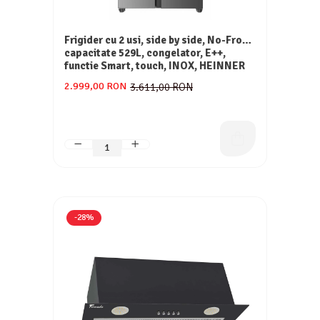
Frigider cu 2 usi, side by side, No-Frost,
capacitate 529L, congelator, E++,
functie Smart, touch, INOX, HEINNER
2.999,00 RON
3.611,00 RON
-28%