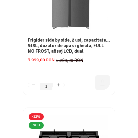
Frigider side by side, 2 usi, capacitate
513L, dozator de apa si gheata, FULL
NO FROST, afisaj LCD, dual
inverter,Samus SSX-670NFIDE
3.999,00 RON
5.289,00 RON
-22%
NOU