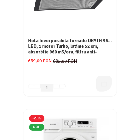
Hota Incorporabila Tornado DRYTH 960
LED, 1 motor Turbo, latime 52 cm,
absorbtie 960 m3/ora, filtru anti-
grasimi aluminiu 5 straturi, NEGRU
639,00 RON
882,00 RON
-25%
NOU