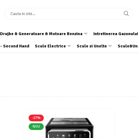
Drujbe & Generatoare & Motoare Benzina
Intretinerea Gazonulu
 - Second Hand
Scule Electrice
Scule si Unelte
Scule&Un
-27%
NOU