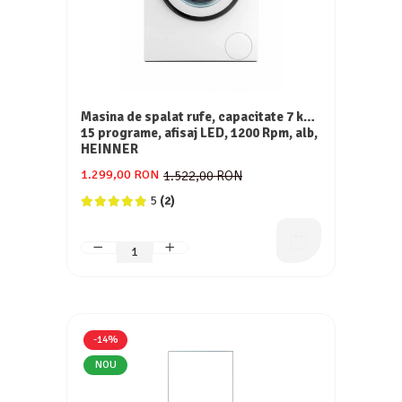
Masina de spalat rufe, capacitate 7 kg,
15 programe, afisaj LED, 1200 Rpm, alb,
HEINNER
1.299,00 RON
1.522,00 RON
5
(2)
-14%
NOU