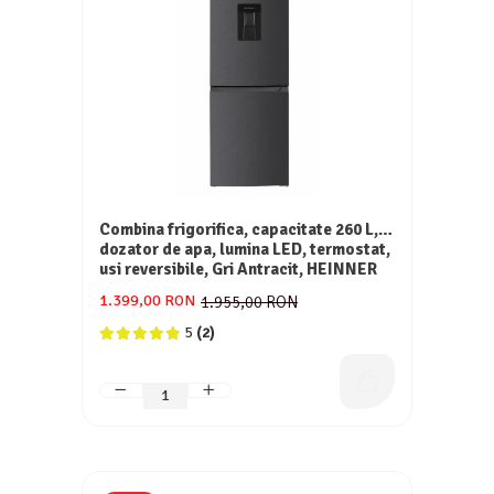
Combina frigorifica, capacitate 260 L,
dozator de apa, lumina LED, termostat,
usi reversibile, Gri Antracit, HEINNER
1.399,00 RON
1.955,00 RON
5
(2)