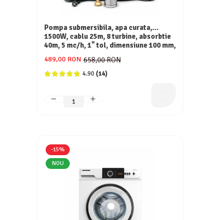
Pompa submersibila, apa curata,
1500W, cablu 25m, 8 turbine, absorbtie
40m, 5 mc/h, 1" tol, dimensiune 100 mm,
Inox, DRK
489,00 RON
658,00 RON
4.90
(14)
-15%
NOU