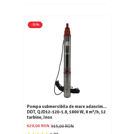
-31%
Pompa submersibila de mare adancime,
DDT, QJD12-120-1.8, 1800 W, 8 m³/h, 12
turbine, Inox
629,00 RON
915,00 RON