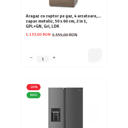
Aragaz cu cuptor pe gaz, 4 arzatoare,
capac metalic, 50 x 60 cm, 2 in 1,
GPL+GN, Gri, LDK
1.133,00 RON
1.355,00 RON
-24%
NOU