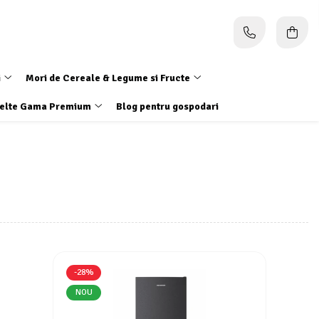
i
Mori de Cereale & Legume si Fructe
elte Gama Premium
Blog pentru gospodari
-28%
NOU