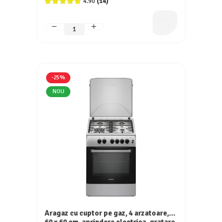
4.90
(14)
-25%
NOU
Aragaz cu cuptor pe gaz, 4 arzatoare,