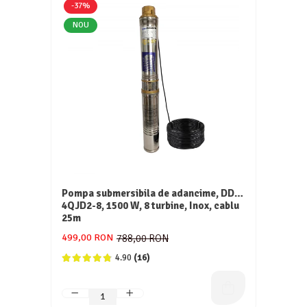
-37%
NOU
Pompa submersibila de adancime, DDT,
4QJD2-8, 1500 W, 8 turbine, Inox, cablu
25m
499,00 RON
788,00 RON
4.90
(16)