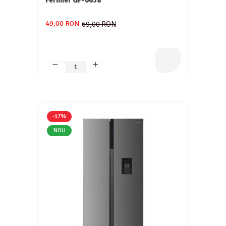
Fermier GF-0658
Aparate de aer conditionat
Ventilatoare
49,00 RON
69,00 RON
Zootehnie
Foarfeci tuns oi
Incubatoare oua
-17%
NOU