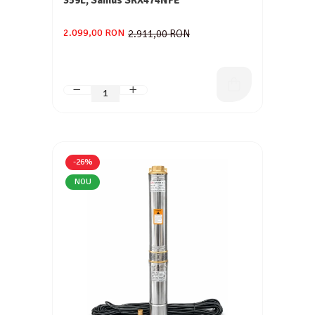
359L, Samus SRX474NFE
2.099,00 RON
2.911,00 RON
-26%
NOU