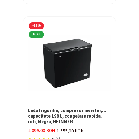
Consumabile
Hota tavan
Hote cupolare
-29%
Hote decorative
NOU
Hote incorporabile
Hote insula
Hote telescopice
Hote traditionale
Masini de Spalat Rufe & Uscatoare
Accesorii masini de spalat & uscatoare
Masini automate de spalat rufe
Masini de spalat rufe cu uscator
Masini de spalat rufe verticale
Lada frigorifia, compresor inverter,
Uscatoare de rufe
capacitate 198 L, congelare rapida,
roti, Negru, HEINNER
Masini de spalat vase
1.099,00 RON
1.555,00 RON
Masini de spalat vase incorporabile