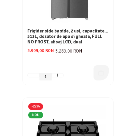
Frigider side by side, 2 usi, capacitate
513L, dozator de apa si gheata, FULL
NO FROST, afisaj LCD, dual
inverter,Samus SSX-670NFIDE
3.999,00 RON
5.289,00 RON
-22%
NOU