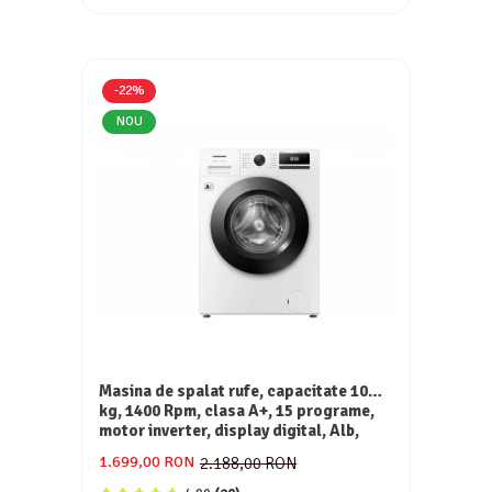
Consumabile
Hota tavan
Hote cupolare
-22%
Hote decorative
NOU
Hote incorporabile
Hote insula
Hote telescopice
Hote traditionale
Masini de Spalat Rufe & Uscatoare
Accesorii masini de spalat & uscatoare
Masini automate de spalat rufe
Masini de spalat rufe cu uscator
Masini de spalat rufe verticale
Masina de spalat rufe, capacitate 10
Uscatoare de rufe
kg, 1400 Rpm, clasa A+, 15 programe,
motor inverter, display digital, Alb,
Masini de spalat vase
HEINNER
1.699,00 RON
2.188,00 RON
Masini de spalat vase incorporabile