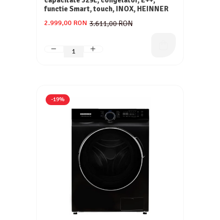
capacitate 529L, congelator, E++,
functie Smart, touch, INOX, HEINNER
2.999,00 RON
3.611,00 RON
-19%