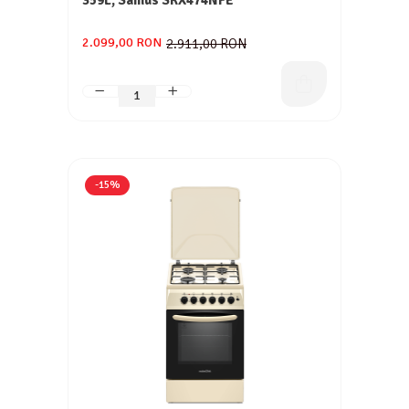
359L, Samus SRX474NFE
2.099,00 RON
2.911,00 RON
-15%