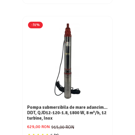
-31%
Pompa submersibila de mare adancime,
DDT, QJD12-120-1.8, 1800 W, 8 m³/h, 12
turbine, Inox
629,00 RON
915,00 RON