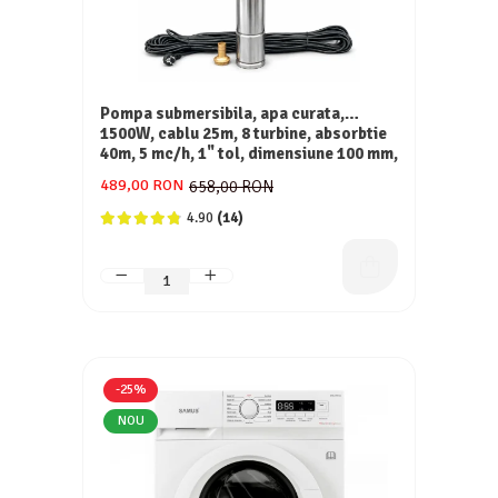
Pompa submersibila, apa curata,
1500W, cablu 25m, 8 turbine, absorbtie
40m, 5 mc/h, 1" tol, dimensiune 100 mm,
Inox, DRK
489,00 RON
658,00 RON
4.90
(14)
-25%
NOU