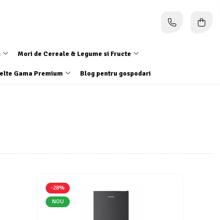
i
Mori de Cereale & Legume si Fructe
elte Gama Premium
Blog pentru gospodari
-28%
NOU