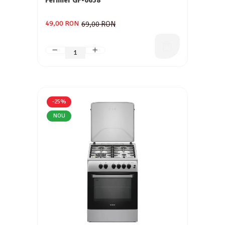
Fermier GF-0658
Aparate de aer conditionat
Ventilatoare
49,00 RON
69,00 RON
Zootehnie
Foarfeci tuns oi
Incubatoare oua
-25%
NOU