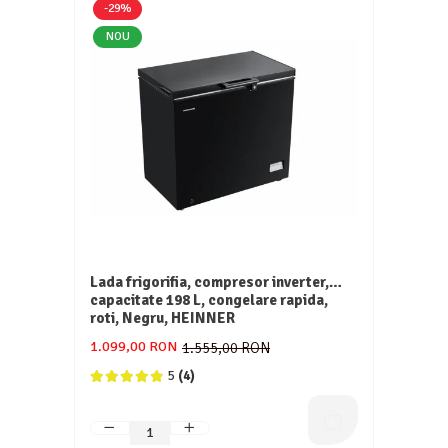
-29%
NOU
Lada frigorifia, compresor inverter,
capacitate 198 L, congelare rapida,
roti, Negru, HEINNER
1.099,00 RON
1.555,00 RON
5
(4)