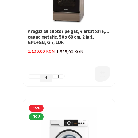
Aragaz cu cuptor pe gaz, 4 arzatoare,
capac metalic, 50 x 60 cm, 2 in 1,
GPL+GN, Gri, LDK
1.133,00 RON
1.355,00 RON
-15%
NOU