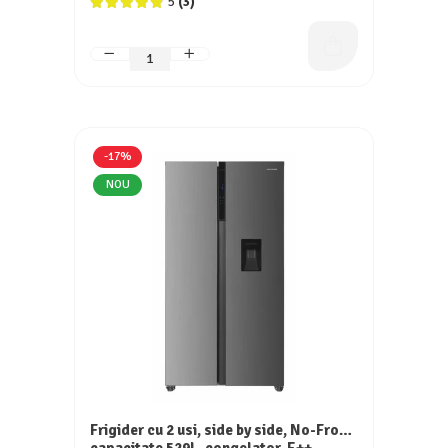
5
(3)
-17%
NOU
Frigider cu 2 usi, side by side, No-Frost,