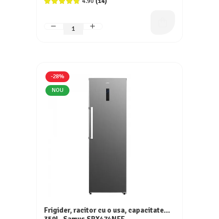
4.90
(14)
-28%
NOU
Frigider, racitor cu o usa, capacitate