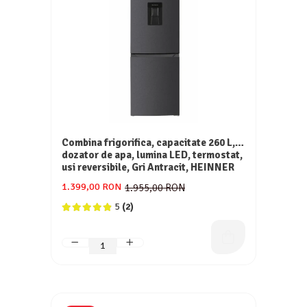
Combina frigorifica, capacitate 260 L,
dozator de apa, lumina LED, termostat,
usi reversibile, Gri Antracit, HEINNER
1.399,00 RON
1.955,00 RON
5
(2)