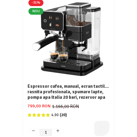
-31%
NOU
Espressor cafea, manual, ecran tactil,
rasnita profesionala, spumare lapte,
pompa apa italia 20 bari, rezervor apa
0.9 L, SAMUS
799,00 RON
1.166,00 RON
4.90
(20)