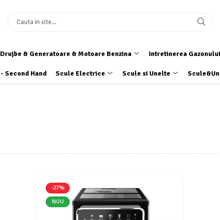
Drujbe & Generatoare & Motoare Benzina
Intretinerea Gazonulu
 - Second Hand
Scule Electrice
Scule si Unelte
Scule&Un
-27%
NOU