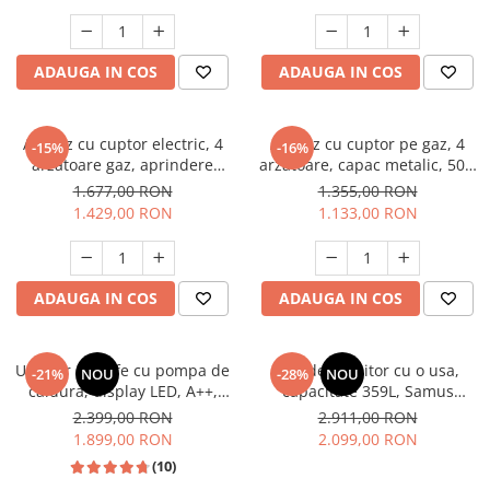
electrica, gri, Studio Casa
Aspect INOX, FRAM
Scala Graphite Grey
Masini de spalat vase incorporabile
Masini de spalat vase
ADAUGA IN COS
ADAUGA IN COS
independente
Motoburghiu/Foreza pamant
Pachete Incorporabile
Aragaz cu cuptor electric, 4
Aragaz cu cuptor pe gaz, 4
-15%
-16%
arzatoare gaz, aprindere
arzatoare, capac metalic, 50 x
Pirostrii & Arzatoare
electrica, ventilator, lumina
60 cm, 2 in 1, GPL+GN, Gri,
1.677,00 RON
1.355,00 RON
Plasa umbrire
cuptor, Bej, NOBELTEK
LDK
1.429,00 RON
1.133,00 RON
Pompe de stropit
Radiatoare
ADAUGA IN COS
ADAUGA IN COS
Semanatoare,Plantatoare
Sere
Uscator de rufe cu pompa de
Frigider, racitor cu o usa,
Sobe pe gaz & electrice
-21%
NOU
-28%
NOU
caldura, display LED, A++,
capacitate 359L, Samus
Suflante & Aspiratoare
functie antisifonare, A++,
SRX474NFE
2.399,00 RON
2.911,00 RON
capacitate 8 kg, 13 programe
1.899,00 RON
2.099,00 RON
Aspiratoare
Heinner
(10)
Suflante Frunze