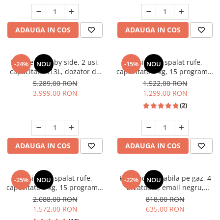
Unelte Gradinarit
Ventilatoare & Sisteme Racire
ADAUGA IN COS
ADAUGA IN COS
Aparate de aer conditionat
Ventilatoare
Zootehnie
Frigider side by side, 2 usi,
Masina de spalat rufe,
-24%
NOU
-15%
NOU
capacitate 513L, dozator de
capacitate 7 kg, 15 programe,
Foarfeci tuns oi
apa si gheata, FULL NO
afisaj LED, 1200 Rpm, alb,
5.289,00 RON
1.522,00 RON
Incubatoare oua
FROST, afisaj LCD, dual
HEINNER
3.999,00 RON
1.299,00 RON
inverter,Samus SSX-670NFIDE
(2)
ADAUGA IN COS
ADAUGA IN COS
Masina de spalat rufe,
Plita incorporabila pe gaz, 4
-25%
NOU
-22%
NOU
capacitate 9 kg, 15 programe,
arzatoare, email negru,
1400 Rpm, clasa A, Slim,
gratare din fonta, aprindere
2.088,00 RON
818,00 RON
motor Inverter, Samus WSLI-
electrica, Samus
1.572,00 RON
635,00 RON
9144