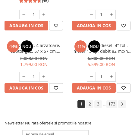
(16)
ADAUGA IN COS
ADAUGA IN COS
Aragaz rustic, 4 arzatoare,
Motopompa diesel, 4" toli,
-14%
NOU
-11%
NOU
cuptor gaz, 57 x 57 cm,
motor 13 cp, debit 82 mc/h,
rotisor, grill, ventilatie,
pornire electrica, refulare
2.088,00 RON
6.308,00 RON
aprindere electrica, gratare
60m, aspiratie 8m, Visoli
1.799,00 RON
5.599,00 RON
fonta, negru + plita inox,
Studio Casa Marco
ADAUGA IN COS
ADAUGA IN COS
1
2
3
173
...
Newsletter
Nu rata ofertele si promotiile noastre