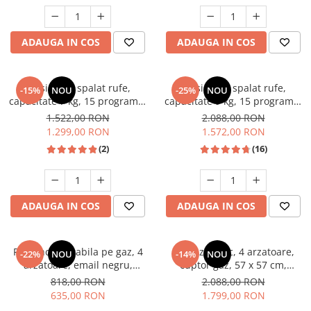
Unelte Gradinarit
Ventilatoare & Sisteme Racire
ADAUGA IN COS
ADAUGA IN COS
Aparate de aer conditionat
Ventilatoare
Zootehnie
Masina de spalat rufe,
Masina de spalat rufe,
-15%
NOU
-25%
NOU
capacitate 7 kg, 15 programe,
capacitate 9 kg, 15 programe,
Foarfeci tuns oi
afisaj LED, 1200 Rpm, alb,
1400 Rpm, clasa A, Slim,
1.522,00 RON
2.088,00 RON
Incubatoare oua
HEINNER
motor Inverter, Samus WSLI-
1.299,00 RON
1.572,00 RON
9144
(2)
(16)
ADAUGA IN COS
ADAUGA IN COS
Plita incorporabila pe gaz, 4
Aragaz rustic, 4 arzatoare,
-22%
NOU
-14%
NOU
arzatoare, email negru,
cuptor gaz, 57 x 57 cm,
gratare din fonta, aprindere
rotisor, grill, ventilatie,
818,00 RON
2.088,00 RON
electrica, Samus
aprindere electrica, gratare
635,00 RON
1.799,00 RON
fonta, negru + plita inox,