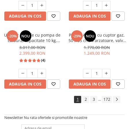
Studio Casa Marco
ADAUGA IN COS
ADAUGA IN COS
Uscator de rufe cu pompa de
Pachet Aragaz cu cuptor gaz,
-20%
NOU
-29%
NOU
caldura, capacitate 10 kg,
50 x 55 cm, 4 arzatoare, valva
clasa A++, motor inverter, 14
siguranta, Hota traditionala, 2
3.017,00 RON
1.770,00 RON
programe, Heinner
motoare, 3 viteze, 299-
2.399,00 RON
1.249,00 RON
483m3/h, Alb, Studio Casa
(4)
ADAUGA IN COS
ADAUGA IN COS
1
2
3
172
...
Newsletter
Nu rata ofertele si promotiile noastre